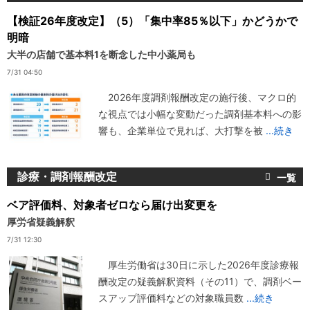
【検証26年度改定】（5）「集中率85％以下」かどうかで
明暗
大半の店舗で基本料1を断念した中小薬局も
7/31 04:50
2026年度調剤報酬改定の施行後、マクロ的
な視点では小幅な変動だった調剤基本料への影
響も、企業単位で見れば、大打撃を被
...続き
診療・調剤報酬改定
ベア評価料、対象者ゼロなら届け出変更を
厚労省疑義解釈
7/31 12:30
厚生労働省は30日に示した2026年度診療報
酬改定の疑義解釈資料（その11）で、調剤ベー
スアップ評価料などの対象職員数
...続き