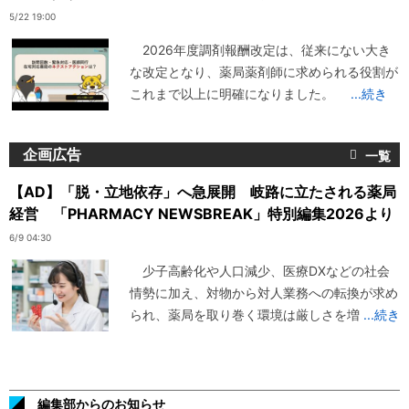
5/22 19:00
2026年度調剤報酬改定は、従来にない大き
な改定となり、薬局薬剤師に求められる役割が
これまで以上に明確になりました。
...続き
企画広告
【AD】「脱・立地依存」へ急展開 岐路に立たされる薬局
経営 「PHARMACY NEWSBREAK」特別編集2026より
6/9 04:30
少子高齢化や人口減少、医療DXなどの社会
情勢に加え、対物から対人業務への転換が求め
られ、薬局を取り巻く環境は厳しさを増
...続き
編集部からのお知らせ