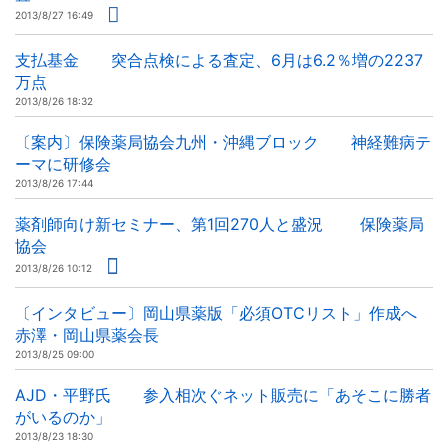
2013/8/27 16:49
支払基金 突合点検による査定、6月は6.2％増の2237
万点
2013/8/26 18:32
〔案内〕保険薬局協会九州・沖縄ブロック 神経難病テ
ーマに研修会
2013/8/26 17:44
薬剤師向け新セミナー、第1回270人と盛況 保険薬局
協会
2013/8/26 10:12
〔インタビュー〕岡山県薬版「必須OTCリスト」作成へ
赤澤・岡山県薬会長
2013/8/25 09:00
AJD・平野氏 参入相次ぐネット販売に「あそこに勝者
がいるのか」
2013/8/23 18:30