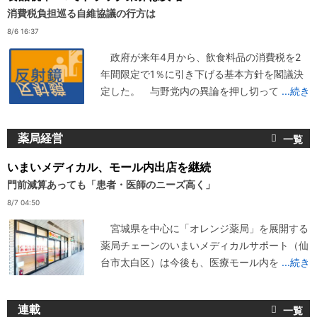
消費税負担巡る自維協議の行方は
8/6 16:37
政府が来年4月から、飲食料品の消費税を2
年間限定で1％に引き下げる基本方針を閣議決
定した。 与野党内の異論を押し切って
...続き
薬局経営
いまいメディカル、モール内出店を継続
門前減算あっても「患者・医師のニーズ高く」
8/7 04:50
宮城県を中心に「オレンジ薬局」を展開する
薬局チェーンのいまいメディカルサポート（仙
台市太白区）は今後も、医療モール内を
...続き
連載