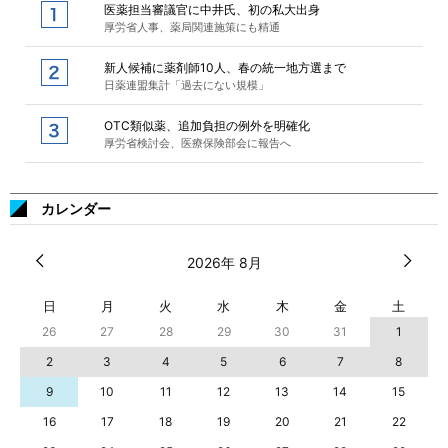
医薬担当審議官に中井氏、初の私大出身
厚労省人事、薬局関連施策にも精通
新人候補に薬剤師10人、春の統一地方選まで
日薬連盟集計「過去にない規模」
OTC類似薬、追加負担の例外を明確化
厚労省検討会、医療保険部会に報告へ
カレンダー
2026年 8月
日
月
火
水
木
金
土
26
27
28
29
30
31
1
2
3
4
5
6
7
8
9
10
11
12
13
14
15
16
17
18
19
20
21
22