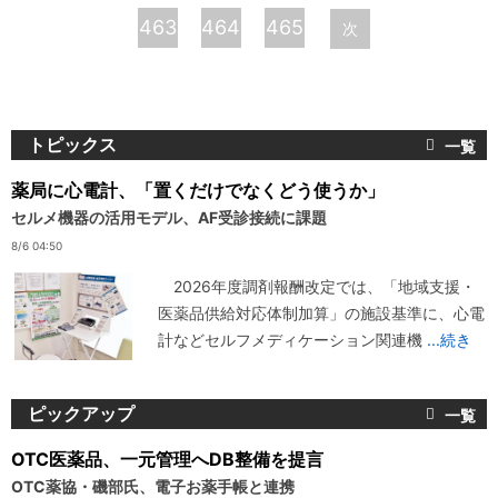
ー
463
464
465
次
ジ
トピックス
薬局に心電計、「置くだけでなくどう使うか」
セルメ機器の活用モデル、AF受診接続に課題
8/6 04:50
2026年度調剤報酬改定では、「地域支援・
医薬品供給対応体制加算」の施設基準に、心電
計などセルフメディケーション関連機
...続き
ピックアップ
OTC医薬品、一元管理へDB整備を提言
OTC薬協・磯部氏、電子お薬手帳と連携