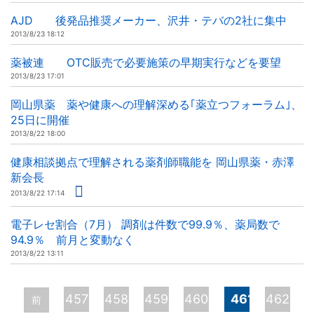
AJD 後発品推奨メーカー、沢井・テバの2社に集中
2013/8/23 18:12
薬被連 OTC販売で必要施策の早期実行などを要望
2013/8/23 17:01
岡山県薬 薬や健康への理解深める｢薬立つフォーラム｣、
25日に開催
2013/8/22 18:00
健康相談拠点で理解される薬剤師職能を 岡山県薬・赤澤
新会長
2013/8/22 17:14
電子レセ割合（7月） 調剤は件数で99.9％、薬局数で
94.9％ 前月と変動なく
2013/8/22 13:11
ペ
457
458
459
460
461
462
前