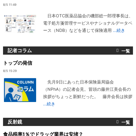
8/5 11:49
日本OTC医薬品協会の磯部総一郎理事長は、
電子処方箋管理サービスやナショナルデータベ
ース（NDB）などを通じて保険適用
...続き
記者コラム
トップの発信
8/5 15:29
先月9日にあった日本保険薬局協会
（NPhA）の記者会見。冒頭の藤井江美会長の
挨拶がちょっと新鮮だった。 藤井会長は挨拶
...続き
反射鏡
食品税率1％でドラッグ業界は安堵？