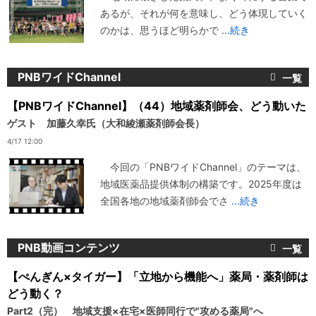
あるが、それが何を意味し、どう体現していく
のかは、思うほど明らかで
...続き
PNBワイドChannel
【PNBワイドChannel】（44）地域薬剤師会、どう動いた
ゲスト 加藤久幸氏（大和綾瀬薬剤師会長）
4/17 12:00
今回の「PNBワイドChannel」のテーマは、
地域医薬品提供体制の構築です。2025年度は
全国各地の地域薬剤師会でさ
...続き
PNB動画コンテンツ
【ぺんぎん×タイガー】「立地から機能へ」薬局・薬剤師は
どう動く？
Part2（完） 地域支援×在宅×医師同行で"攻める薬局"へ