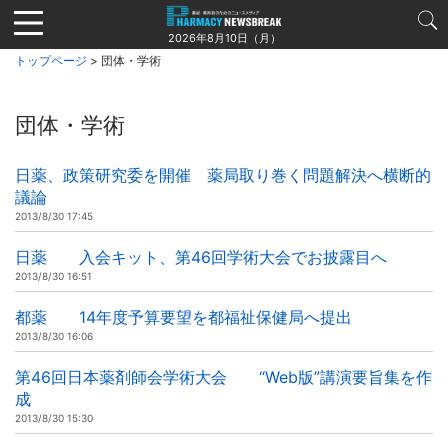
Jump
to
2026年8月10日（月）
navigation
トップページ
> 団体・学術
団体・学術
日薬、政策研究委を開催 薬局取り巻く問題解決へ横断的
議論
2013/8/30 17:45
日薬 入会キット、第46回学術大会でお披露目へ
2013/8/30 16:51
都薬 14年度予算要望を都福祉保健局へ提出
2013/8/30 16:06
第46回日本薬剤師会学術大会 “Web版”講演要旨集を作
成
2013/8/30 15:30