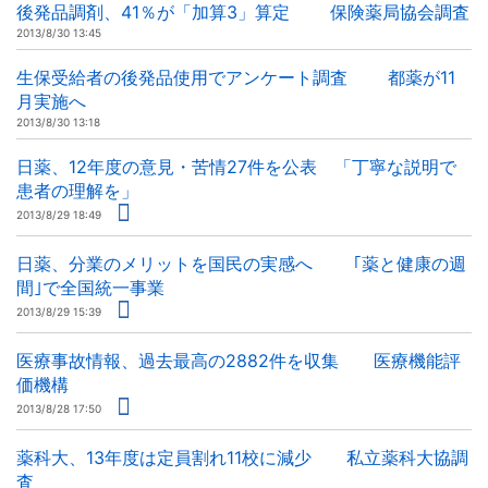
後発品調剤、41％が「加算3」算定 保険薬局協会調査
2013/8/30 13:45
生保受給者の後発品使用でアンケート調査 都薬が11
月実施へ
2013/8/30 13:18
日薬、12年度の意見・苦情27件を公表 「丁寧な説明で
患者の理解を」
2013/8/29 18:49
日薬、分業のメリットを国民の実感へ ｢薬と健康の週
間｣で全国統一事業
2013/8/29 15:39
医療事故情報、過去最高の2882件を収集 医療機能評
価機構
2013/8/28 17:50
薬科大、13年度は定員割れ11校に減少 私立薬科大協調
査