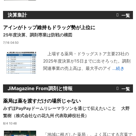
決算集計
アインがトップ維持もドラッグ勢が上位に
25年度決算、調剤専業は防戦の構図
7/16 04:50
上場する薬局・ドラッグストア主要23社の
2025年度決算が15日までに出そろった。調剤
関連事業の売上高は、最大手のアイ
...続き
JiMagazine From調剤と情報
薬局は薬を渡すだけの場所じゃない
みずほPayPayドームリレーマラソンを通じて伝えたいこと 大野
繁樹（株式会社なの花九州 代表取締役社長）
8/4 10:48
「地域に根ざした薬局」。よく耳にする言葉で