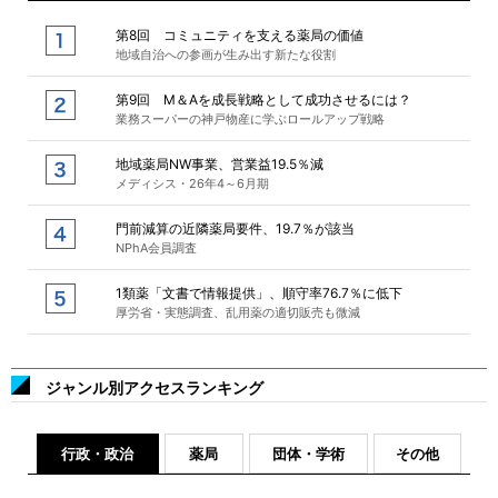
第8回 コミュニティを支える薬局の価値
地域自治への参画が生み出す新たな役割
第9回 M＆Aを成長戦略として成功させるには？
業務スーパーの神戸物産に学ぶロールアップ戦略
地域薬局NW事業、営業益19.5％減
メディシス・26年4～6月期
門前減算の近隣薬局要件、19.7％が該当
NPhA会員調査
1類薬「文書で情報提供」、順守率76.7％に低下
厚労省・実態調査、乱用薬の適切販売も微減
ジャンル別アクセスランキング
行政・政治
薬局
団体・学術
その他