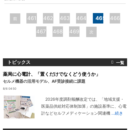
ペ
461
462
463
464
465
466
前
ー
467
468
469
次
ジ
トピックス
薬局に心電計、「置くだけでなくどう使うか」
セルメ機器の活用モデル、AF受診接続に課題
8/6 04:50
2026年度調剤報酬改定では、「地域支援・
医薬品供給対応体制加算」の施設基準に、心電
計などセルフメディケーション関連機
...続き