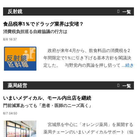
反射鏡
食品税率1％でドラッグ業界は安堵？
消費税負担巡る自維協議の行方は
8/6 16:37
政府が来年4月から、飲食料品の消費税を2
年間限定で1％に引き下げる基本方針を閣議決
定した。 与野党内の異論を押し切って
...続き
薬局経営
いまいメディカル、モール内出店を継続
門前減算あっても「患者・医師のニーズ高く」
8/7 04:50
宮城県を中心に「オレンジ薬局」を展開する
薬局チェーンのいまいメディカルサポート（仙