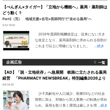
【ぺんぎん×タイガー】「立地から機能へ」薬局・薬剤師は
どう動く？
Part2（完） 地域支援×在宅×医師同行で"攻める薬局"へ
5/22 19:00
2026年度調剤報酬改定は、従来にない大き
な改定となり、薬局薬剤師に求められる役割が
これまで以上に明確になりました。
...続き
企画広告
【AD】「脱・立地依存」へ急展開 岐路に立たされる薬局
経営 「PHARMACY NEWSBREAK」特別編集2026より
6/9 04:30
少子高齢化や人口減少、医療DXなどの社会
情勢に加え、対物から対人業務への転換が求め
られ、薬局を取り巻く環境は厳しさを増
...続き