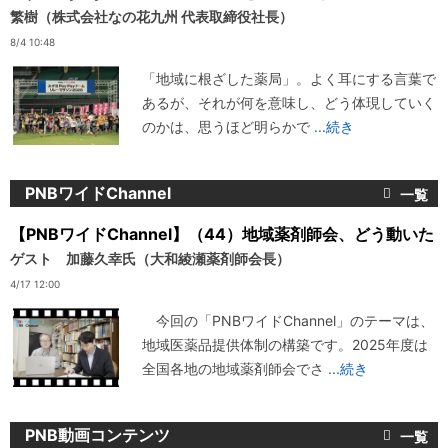
繁樹（株式会社なの花九州 代表取締役社長）
8/4 10:48
「地域に根ざした薬局」。よく耳にする言葉で
あるが、それが何を意味し、どう体現していく
のかは、思うほど明らかで
...続き
PNBワイドChannel
【PNBワイドChannel】（44）地域薬剤師会、どう動いた
ゲスト 加藤久幸氏（大和綾瀬薬剤師会長）
4/17 12:00
今回の「PNBワイドChannel」のテーマは、
地域医薬品提供体制の構築です。2025年度は
全国各地の地域薬剤師会でさ
...続き
PNB動画コンテンツ