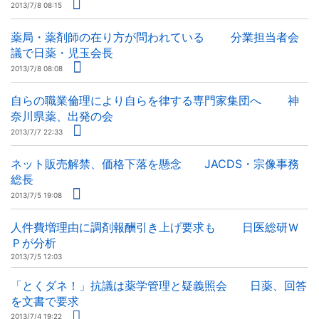
2013/7/8 08:15
薬局・薬剤師の在り方が問われている 分業担当者会
議で日薬・児玉会長
2013/7/8 08:08
自らの職業倫理により自らを律する専門家集団へ 神
奈川県薬、出発の会
2013/7/7 22:33
ネット販売解禁、価格下落を懸念 JACDS・宗像事務
総長
2013/7/5 19:08
人件費増理由に調剤報酬引き上げ要求も 日医総研Ｗ
Ｐが分析
2013/7/5 12:03
「とくダネ！」抗議は薬学管理と疑義照会 日薬、回答
を文書で要求
2013/7/4 19:22