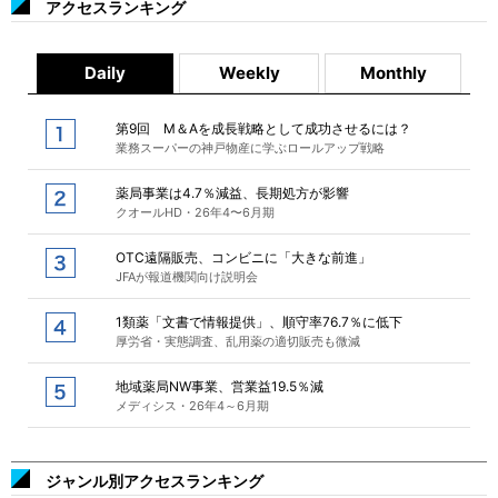
アクセスランキング
Daily
Weekly
Monthly
第9回 M＆Aを成長戦略として成功させるには？
業務スーパーの神戸物産に学ぶロールアップ戦略
薬局事業は4.7％減益、長期処方が影響
クオールHD・26年4〜6月期
OTC遠隔販売、コンビニに「大きな前進」
JFAが報道機関向け説明会
1類薬「文書で情報提供」、順守率76.7％に低下
厚労省・実態調査、乱用薬の適切販売も微減
地域薬局NW事業、営業益19.5％減
メディシス・26年4～6月期
ジャンル別アクセスランキング