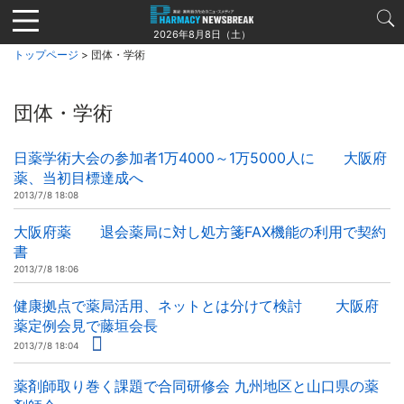
Jump
to
2026年8月8日（土）
navigation
トップページ
> 団体・学術
団体・学術
日薬学術大会の参加者1万4000～1万5000人に 大阪府
薬、当初目標達成へ
2013/7/8 18:08
大阪府薬 退会薬局に対し処方箋FAX機能の利用で契約
書
2013/7/8 18:06
健康拠点で薬局活用、ネットとは分けて検討 大阪府
薬定例会見で藤垣会長
2013/7/8 18:04
薬剤師取り巻く課題で合同研修会 九州地区と山口県の薬