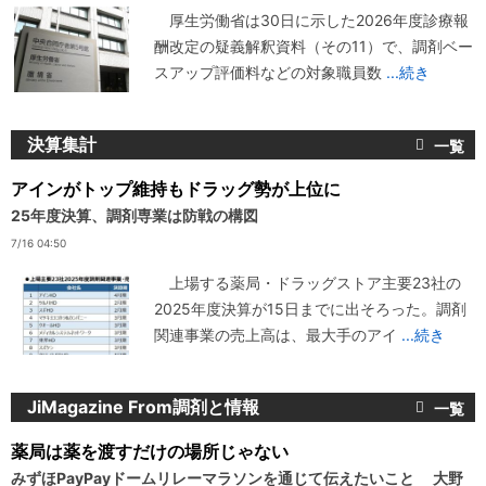
厚生労働省は30日に示した2026年度診療報
酬改定の疑義解釈資料（その11）で、調剤ベー
スアップ評価料などの対象職員数
...続き
決算集計
アインがトップ維持もドラッグ勢が上位に
25年度決算、調剤専業は防戦の構図
7/16 04:50
上場する薬局・ドラッグストア主要23社の
2025年度決算が15日までに出そろった。調剤
関連事業の売上高は、最大手のアイ
...続き
JiMagazine From調剤と情報
薬局は薬を渡すだけの場所じゃない
みずほPayPayドームリレーマラソンを通じて伝えたいこと 大野