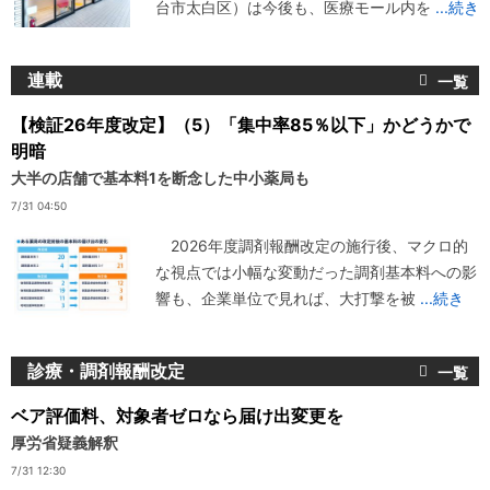
台市太白区）は今後も、医療モール内を
...続き
連載
【検証26年度改定】（5）「集中率85％以下」かどうかで
明暗
大半の店舗で基本料1を断念した中小薬局も
7/31 04:50
2026年度調剤報酬改定の施行後、マクロ的
な視点では小幅な変動だった調剤基本料への影
響も、企業単位で見れば、大打撃を被
...続き
診療・調剤報酬改定
ベア評価料、対象者ゼロなら届け出変更を
厚労省疑義解釈
7/31 12:30