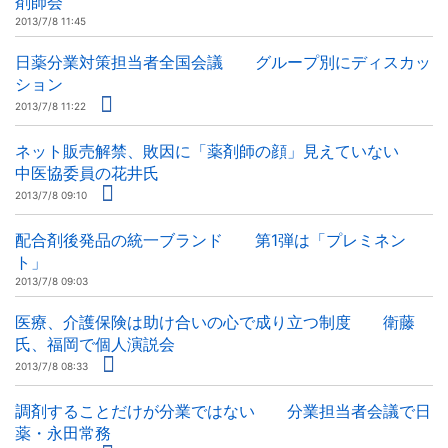
剤師会
2013/7/8 11:45
日薬分業対策担当者全国会議 グループ別にディスカッ
ション
2013/7/8 11:22
ネット販売解禁、敗因に「薬剤師の顔」見えていない
中医協委員の花井氏
2013/7/8 09:10
配合剤後発品の統一ブランド 第1弾は「プレミネン
ト」
2013/7/8 09:03
医療、介護保険は助け合いの心で成り立つ制度 衛藤
氏、福岡で個人演説会
2013/7/8 08:33
調剤することだけが分業ではない 分業担当者会議で日
薬・永田常務