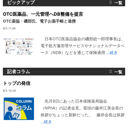
ピックアップ
OTC医薬品、一元管理へDB整備を提言
OTC薬協・磯部氏、電子お薬手帳と連携
8/5 11:49
日本OTC医薬品協会の磯部総一郎理事長は、
電子処方箋管理サービスやナショナルデータベ
ース（NDB）などを通じて保険適用
...続き
記者コラム
トップの発信
8/5 15:29
先月9日にあった日本保険薬局協会
（NPhA）の記者会見。冒頭の藤井江美会長の
挨拶がちょっと新鮮だった。 藤井会長は挨拶
...続き