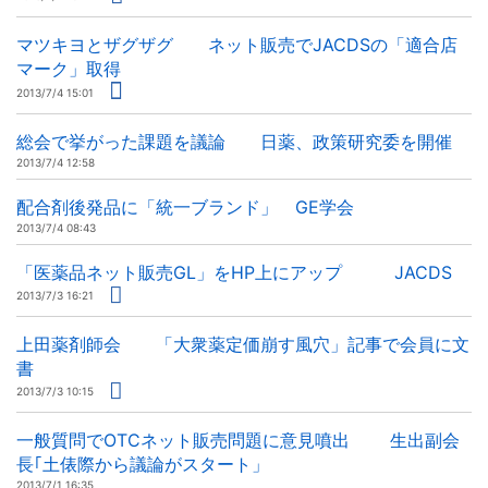
マツキヨとザグザグ ネット販売でJACDSの「適合店
マーク」取得
2013/7/4 15:01
総会で挙がった課題を議論 日薬、政策研究委を開催
2013/7/4 12:58
配合剤後発品に「統一ブランド」 GE学会
2013/7/4 08:43
「医薬品ネット販売GL」をHP上にアップ JACDS
2013/7/3 16:21
上田薬剤師会 「大衆薬定価崩す風穴」記事で会員に文
書
2013/7/3 10:15
一般質問でOTCネット販売問題に意見噴出 生出副会
長｢土俵際から議論がスタート」
2013/7/1 16:35