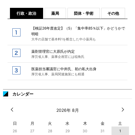
行政・政治
薬局
団体・学術
その他
【検証26年度改定】（5）「集中率85％以下」かどうかで
明暗
大半の店舗で基本料1を断念した中小薬局も
薬剤管理官に大原氏が内定
厚労省人事、薬事企画官には稲角氏
医薬担当審議官に中井氏、初の私大出身
厚労省人事、薬局関連施策にも精通
カレンダー
2026年 8月
日
月
火
水
木
金
土
26
27
28
29
30
31
1