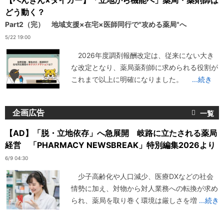
【ぺんぎん×タイガー】「立地から機能へ」薬局・薬剤師は
どう動く？
Part2（完） 地域支援×在宅×医師同行で"攻める薬局"へ
5/22 19:00
2026年度調剤報酬改定は、従来にない大き
な改定となり、薬局薬剤師に求められる役割が
これまで以上に明確になりました。
...続き
企画広告
【AD】「脱・立地依存」へ急展開 岐路に立たされる薬局
経営 「PHARMACY NEWSBREAK」特別編集2026より
6/9 04:30
少子高齢化や人口減少、医療DXなどの社会
情勢に加え、対物から対人業務への転換が求め
られ、薬局を取り巻く環境は厳しさを増
...続き