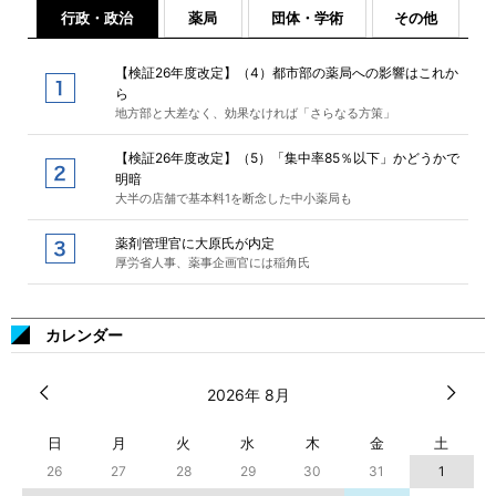
行政・政治
薬局
団体・学術
その他
【検証26年度改定】（4）都市部の薬局への影響はこれか
ら
地方部と大差なく、効果なければ「さらなる方策」
【検証26年度改定】（5）「集中率85％以下」かどうかで
明暗
大半の店舗で基本料1を断念した中小薬局も
薬剤管理官に大原氏が内定
厚労省人事、薬事企画官には稲角氏
カレンダー
2026年 8月
日
月
火
水
木
金
土
26
27
28
29
30
31
1