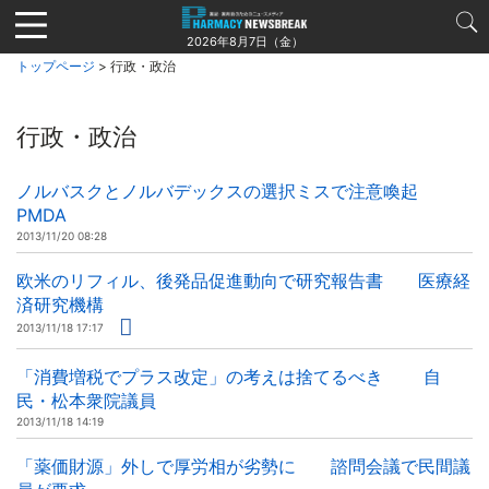
Jump
to
2026年8月7日（金）
navigation
トップページ
> 行政・政治
行政・政治
ノルバスクとノルバデックスの選択ミスで注意喚起
PMDA
2013/11/20 08:28
欧米のリフィル、後発品促進動向で研究報告書 医療経
済研究機構
2013/11/18 17:17
「消費増税でプラス改定」の考えは捨てるべき 自
民・松本衆院議員
2013/11/18 14:19
「薬価財源」外しで厚労相が劣勢に 諮問会議で民間議