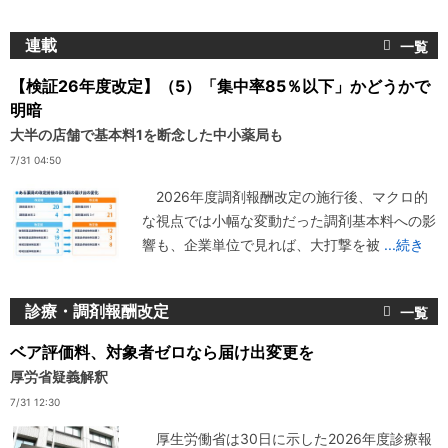
連載
【検証26年度改定】（5）「集中率85％以下」かどうかで
明暗
大半の店舗で基本料1を断念した中小薬局も
7/31 04:50
2026年度調剤報酬改定の施行後、マクロ的
な視点では小幅な変動だった調剤基本料への影
響も、企業単位で見れば、大打撃を被
...続き
診療・調剤報酬改定
ベア評価料、対象者ゼロなら届け出変更を
厚労省疑義解釈
7/31 12:30
厚生労働省は30日に示した2026年度診療報