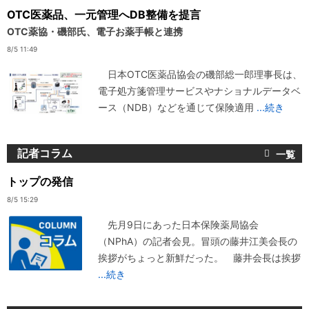
OTC医薬品、一元管理へDB整備を提言
OTC薬協・磯部氏、電子お薬手帳と連携
8/5 11:49
日本OTC医薬品協会の磯部総一郎理事長は、
電子処方箋管理サービスやナショナルデータベ
ース（NDB）などを通じて保険適用
...続き
記者コラム
トップの発信
8/5 15:29
先月9日にあった日本保険薬局協会
（NPhA）の記者会見。冒頭の藤井江美会長の
挨拶がちょっと新鮮だった。 藤井会長は挨拶
...続き