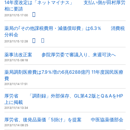
14年度改定は「ネットマイナス」 支払い側が田村厚労
相に要請
2013/11/15 17:00
薬局の｢その他課税費用・減価償却費」は6.3％ 消費税
分科会
2013/11/15 12:28
薬事法改正案 参院厚労委で審議入り、来週可決へ
2013/11/15 08:18
薬局調剤医療費は7.9％増の6兆6288億円 11年度国民医療
費
2013/11/14 17:51
厚労省 「調剤録」外部保存、GL第4.2版とQ＆AをHP
上に掲載
2013/11/14 13:34
厚労省、後発品薬価「5掛け」を提案 中医協薬価部会
2013/11/14 08:25