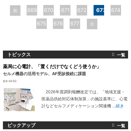
ペ
669
670
671
672
673
674
前
ー
675
676
677
次
ジ
トピックス
薬局に心電計、「置くだけでなくどう使うか」
セルメ機器の活用モデル、AF受診接続に課題
8/6 04:50
2026年度調剤報酬改定では、「地域支援・
医薬品供給対応体制加算」の施設基準に、心電
計などセルフメディケーション関連機
...続き
ピックアップ