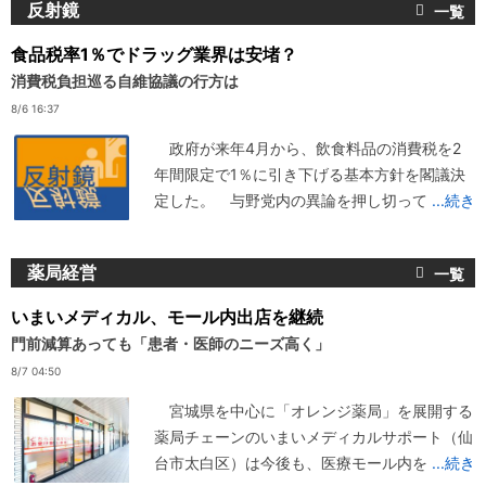
反射鏡
食品税率1％でドラッグ業界は安堵？
消費税負担巡る自維協議の行方は
8/6 16:37
政府が来年4月から、飲食料品の消費税を2
年間限定で1％に引き下げる基本方針を閣議決
定した。 与野党内の異論を押し切って
...続き
薬局経営
いまいメディカル、モール内出店を継続
門前減算あっても「患者・医師のニーズ高く」
8/7 04:50
宮城県を中心に「オレンジ薬局」を展開する
薬局チェーンのいまいメディカルサポート（仙
台市太白区）は今後も、医療モール内を
...続き