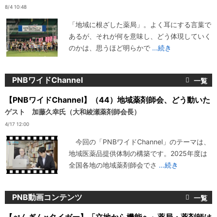
8/4 10:48
「地域に根ざした薬局」。よく耳にする言葉で
あるが、それが何を意味し、どう体現していく
のかは、思うほど明らかで
...続き
PNBワイドChannel
【PNBワイドChannel】（44）地域薬剤師会、どう動いた
ゲスト 加藤久幸氏（大和綾瀬薬剤師会長）
4/17 12:00
今回の「PNBワイドChannel」のテーマは、
地域医薬品提供体制の構築です。2025年度は
全国各地の地域薬剤師会でさ
...続き
PNB動画コンテンツ