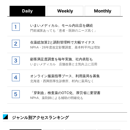
Daily
Weekly
Monthly
いまいメディカル、モール内出店を継続
門前減算あっても「患者・医師のニーズ高く」
在薬総加算2と調剤管理料で大幅マイナス
NPhA・26年度改定影響調査、基本料平均は増加
顧客満足度調査を毎年実施、社内表彰も
いまいメディカル 店舗改善と士気向上に活用
オンライン服薬指導ブース、利用薬局を募集
北海道・西興部厚生診療所、村内に薬局なく
「穿刺血」検査薬のOTC化、厚労省に要望書
NPhA、薬剤師による補助の明確化も
ジャンル別アクセスランキング