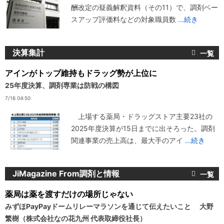
酬改定の疑義解釈資料（その11）で、調剤ベー
スアップ評価料などの対象職員数
...続き
決算集計
アインがトップ維持もドラッグ勢が上位に
25年度決算、調剤専業は防戦の構図
7/16 04:50
上場する薬局・ドラッグストア主要23社の
2025年度決算が15日までに出そろった。調剤
関連事業の売上高は、最大手のアイ
...続き
JiMagazine From調剤と情報
薬局は薬を渡すだけの場所じゃない
みずほPayPayドームリレーマラソンを通じて伝えたいこと 大野
繁樹（株式会社なの花九州 代表取締役社長）