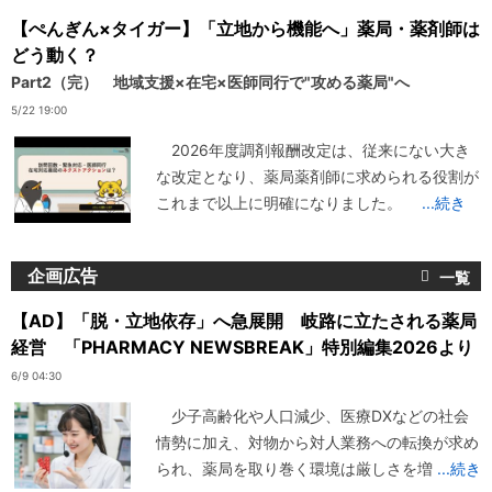
【ぺんぎん×タイガー】「立地から機能へ」薬局・薬剤師は
どう動く？
Part2（完） 地域支援×在宅×医師同行で"攻める薬局"へ
5/22 19:00
2026年度調剤報酬改定は、従来にない大き
な改定となり、薬局薬剤師に求められる役割が
これまで以上に明確になりました。
...続き
企画広告
【AD】「脱・立地依存」へ急展開 岐路に立たされる薬局
経営 「PHARMACY NEWSBREAK」特別編集2026より
6/9 04:30
少子高齢化や人口減少、医療DXなどの社会
情勢に加え、対物から対人業務への転換が求め
られ、薬局を取り巻く環境は厳しさを増
...続き