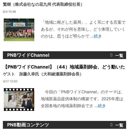
繁樹（株式会社なの花九州 代表取締役社長）
8/4 10:48
「地域に根ざした薬局」。よく耳にする言葉で
あるが、それが何を意味し、どう体現していく
のかは、思うほど明らかで
...続き
PNBワイドChannel
【PNBワイドChannel】（44）地域薬剤師会、どう動いた
ゲスト 加藤久幸氏（大和綾瀬薬剤師会長）
4/17 12:00
今回の「PNBワイドChannel」のテーマは、
地域医薬品提供体制の構築です。2025年度は
全国各地の地域薬剤師会でさ
...続き
PNB動画コンテンツ