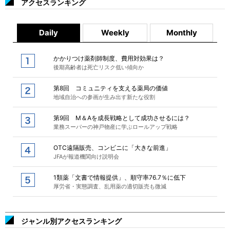
アクセスランキング
Daily
Weekly
Monthly
かかりつけ薬剤師制度、費用対効果は？
後期高齢者は死亡リスク低い傾向か
第8回 コミュニティを支える薬局の価値
地域自治への参画が生み出す新たな役割
第9回 M＆Aを成長戦略として成功させるには？
業務スーパーの神戸物産に学ぶロールアップ戦略
OTC遠隔販売、コンビニに「大きな前進」
JFAが報道機関向け説明会
1類薬「文書で情報提供」、順守率76.7％に低下
厚労省・実態調査、乱用薬の適切販売も微減
ジャンル別アクセスランキング