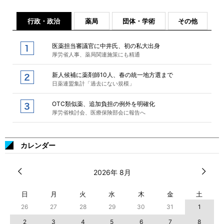
行政・政治
薬局
団体・学術
その他
医薬担当審議官に中井氏、初の私大出身
厚労省人事、薬局関連施策にも精通
新人候補に薬剤師10人、春の統一地方選まで
日薬連盟集計「過去にない規模」
OTC類似薬、追加負担の例外を明確化
厚労省検討会、医療保険部会に報告へ
カレンダー
2026年 8月
日
月
火
水
木
金
土
26
27
28
29
30
31
1
2
3
4
5
6
7
8