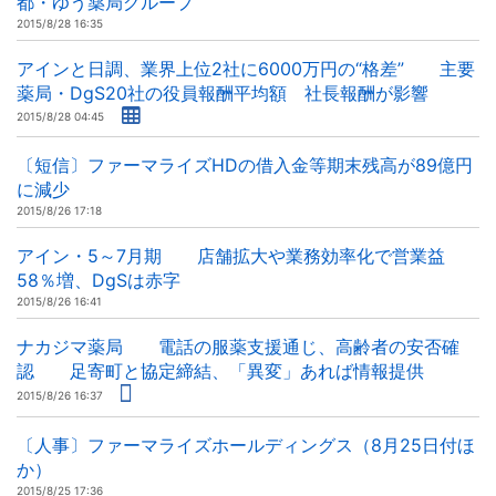
都・ゆう薬局グループ
2015/8/28 16:35
アインと日調、業界上位2社に6000万円の“格差” 主要
薬局・DgS20社の役員報酬平均額 社長報酬が影響
2015/8/28 04:45
〔短信〕ファーマライズHDの借入金等期末残高が89億円
に減少
2015/8/26 17:18
アイン・5～7月期 店舗拡大や業務効率化で営業益
58％増、DgSは赤字
2015/8/26 16:41
ナカジマ薬局 電話の服薬支援通じ、高齢者の安否確
認 足寄町と協定締結、「異変」あれば情報提供
2015/8/26 16:37
〔人事〕ファーマライズホールディングス（8月25日付ほ
か）
2015/8/25 17:36