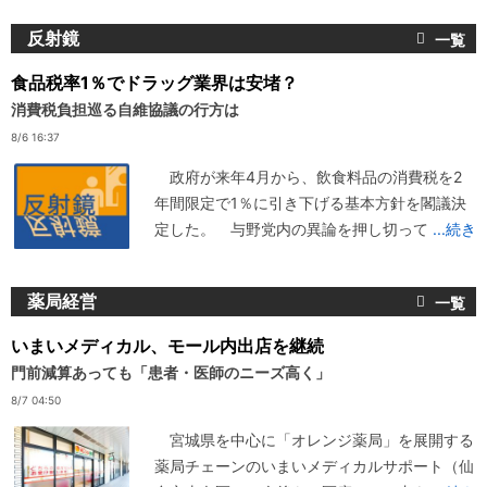
反射鏡
食品税率1％でドラッグ業界は安堵？
消費税負担巡る自維協議の行方は
8/6 16:37
政府が来年4月から、飲食料品の消費税を2
年間限定で1％に引き下げる基本方針を閣議決
定した。 与野党内の異論を押し切って
...続き
薬局経営
いまいメディカル、モール内出店を継続
門前減算あっても「患者・医師のニーズ高く」
8/7 04:50
宮城県を中心に「オレンジ薬局」を展開する
薬局チェーンのいまいメディカルサポート（仙