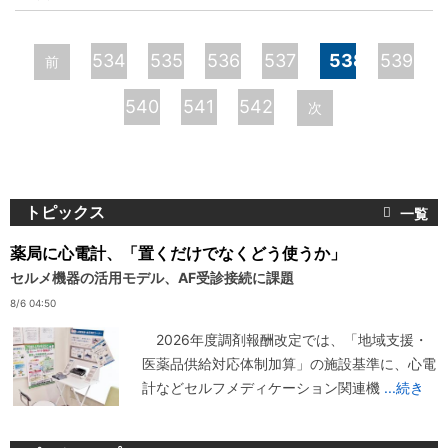
ペ
534
535
536
537
538
539
前
ー
540
541
542
次
ジ
トピックス
薬局に心電計、「置くだけでなくどう使うか」
セルメ機器の活用モデル、AF受診接続に課題
8/6 04:50
2026年度調剤報酬改定では、「地域支援・
医薬品供給対応体制加算」の施設基準に、心電
計などセルフメディケーション関連機
...続き