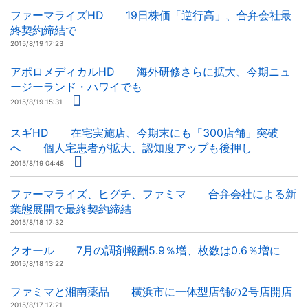
ファーマライズHD 19日株価「逆行高」、合弁会社最
終契約締結で
2015/8/19 17:23
アポロメディカルHD 海外研修さらに拡大、今期ニュ
ージーランド・ハワイでも
2015/8/19 15:31
スギHD 在宅実施店、今期末にも「300店舗」突破
へ 個人宅患者が拡大、認知度アップも後押し
2015/8/19 04:48
ファーマライズ、ヒグチ、ファミマ 合弁会社による新
業態展開で最終契約締結
2015/8/18 17:32
クオール 7月の調剤報酬5.9％増、枚数は0.6％増に
2015/8/18 13:22
ファミマと湘南薬品 横浜市に一体型店舗の2号店開店
2015/8/17 17:21