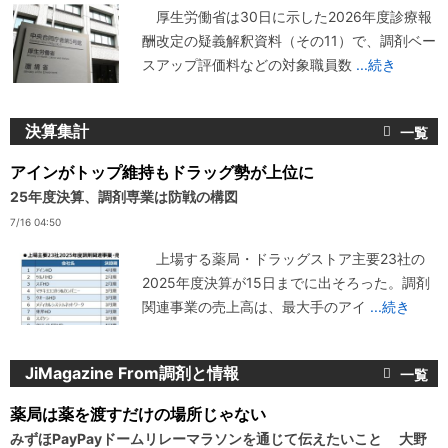
厚生労働省は30日に示した2026年度診療報
酬改定の疑義解釈資料（その11）で、調剤ベー
スアップ評価料などの対象職員数
...続き
決算集計
アインがトップ維持もドラッグ勢が上位に
25年度決算、調剤専業は防戦の構図
7/16 04:50
上場する薬局・ドラッグストア主要23社の
2025年度決算が15日までに出そろった。調剤
関連事業の売上高は、最大手のアイ
...続き
JiMagazine From調剤と情報
薬局は薬を渡すだけの場所じゃない
みずほPayPayドームリレーマラソンを通じて伝えたいこと 大野