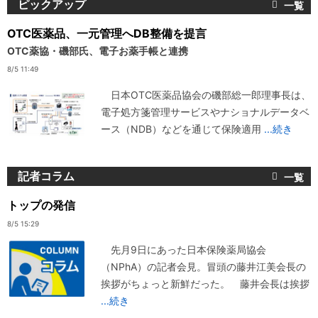
ピックアップ
OTC医薬品、一元管理へDB整備を提言
OTC薬協・磯部氏、電子お薬手帳と連携
8/5 11:49
日本OTC医薬品協会の磯部総一郎理事長は、
電子処方箋管理サービスやナショナルデータベ
ース（NDB）などを通じて保険適用
...続き
記者コラム
トップの発信
8/5 15:29
先月9日にあった日本保険薬局協会
（NPhA）の記者会見。冒頭の藤井江美会長の
挨拶がちょっと新鮮だった。 藤井会長は挨拶
...続き