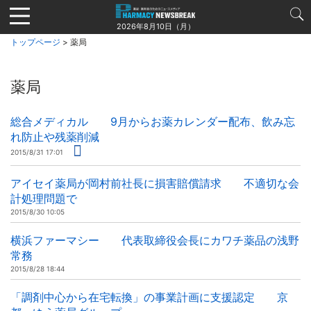
Jump
to
2026年8月10日（月）
navigation
トップページ
> 薬局
薬局
総合メディカル 9月からお薬カレンダー配布、飲み忘
れ防止や残薬削減
2015/8/31 17:01
アイセイ薬局が岡村前社長に損害賠償請求 不適切な会
計処理問題で
2015/8/30 10:05
横浜ファーマシー 代表取締役会長にカワチ薬品の浅野
常務
2015/8/28 18:44
「調剤中心から在宅転換」の事業計画に支援認定 京