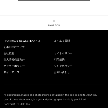
PAGE TOP
PHARMACY NEWSBREAKとは
よくある質問
記事利用について
会社概要
サイトポリシー
個人情報保護方針
利用規約
クッキーポリシー
リンクポリシー
サイトマップ
お問い合わせ
All documents,images and photographs contained in this site belong to JIHO,Inc.
Use of these documents, images and photographs is strictly prohibited.
Copyright (C) JIHO,Inc.