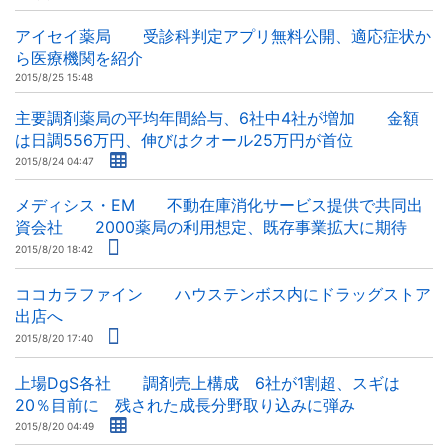
アイセイ薬局 受診科判定アプリ無料公開、適応症状か
ら医療機関を紹介
2015/8/25 15:48
主要調剤薬局の平均年間給与、6社中4社が増加 金額
は日調556万円、伸びはクオール25万円が首位
2015/8/24 04:47
メディシス・EM 不動在庫消化サービス提供で共同出
資会社 2000薬局の利用想定、既存事業拡大に期待
2015/8/20 18:42
ココカラファイン ハウステンボス内にドラッグストア
出店へ
2015/8/20 17:40
上場DgS各社 調剤売上構成 6社が1割超、スギは
20％目前に 残された成長分野取り込みに弾み
2015/8/20 04:49