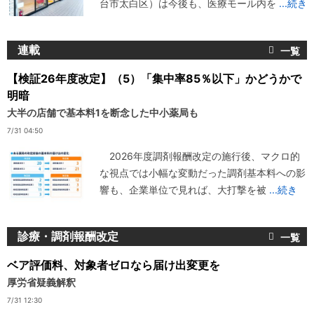
台市太白区）は今後も、医療モール内を
...続き
連載
【検証26年度改定】（5）「集中率85％以下」かどうかで
明暗
大半の店舗で基本料1を断念した中小薬局も
7/31 04:50
2026年度調剤報酬改定の施行後、マクロ的
な視点では小幅な変動だった調剤基本料への影
響も、企業単位で見れば、大打撃を被
...続き
診療・調剤報酬改定
ベア評価料、対象者ゼロなら届け出変更を
厚労省疑義解釈
7/31 12:30