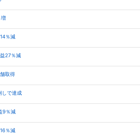
％増
14％減
益27％減
舗取得
倒しで達成
益9％減
16％減