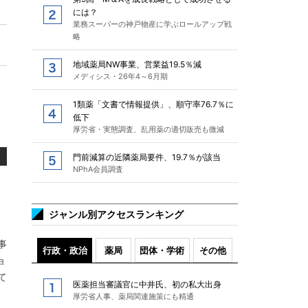
には？
業務スーパーの神戸物産に学ぶロールアップ戦
略
地域薬局NW事業、営業益19.5％減
メディシス・26年4～6月期
1類薬「文書で情報提供」、順守率76.7％に
低下
厚労省・実態調査、乱用薬の適切販売も微減
門前減算の近隣薬局要件、19.7％が該当
NPhA会員調査
ジャンル別アクセスランキング
事
行政・政治
薬局
団体・学術
その他
ョ
て
医薬担当審議官に中井氏、初の私大出身
厚労省人事、薬局関連施策にも精通