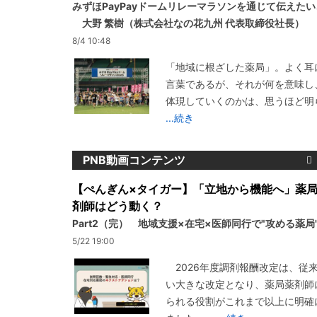
みずほPayPayドームリレーマラソンを通じて伝えた
大野 繁樹（株式会社なの花九州 代表取締役社長）
8/4 10:48
「地域に根ざした薬局」。よく耳
言葉であるが、それが何を意味し
体現していくのかは、思うほど明
...続き
PNB動画コンテンツ
【ぺんぎん×タイガー】「立地から機能へ」薬
剤師はどう動く？
Part2（完） 地域支援×在宅×医師同行で"攻める薬局
5/22 19:00
2026年度調剤報酬改定は、従
い大きな改定となり、薬局薬剤師
られる役割がこれまで以上に明確