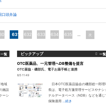
結
回口頭弁論
30
631
632
633
634
635
…
次
ピックアップ
OTC医薬品、一元管理へDB整備を提言
OTC薬協・磯部氏、電子お薬手帳と連携
8/5 11:49
「地域
日本OTC医薬品協会の磯部総一郎理
の施設
長は、電子処方箋管理サービスやナシ
ケーシ
ナルデータベース（NDB）などを通じ
保険適用
...続き