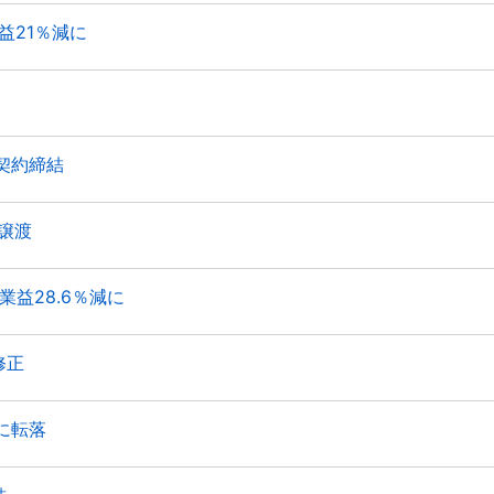
益21％減に
契約締結
譲渡
益28.6％減に
修正
に転落