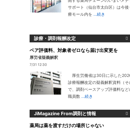
開する薬局チェーンのいまいメデ
サポート（仙台市太白区）は今後
療モール内を
...続き
診療・調剤報酬改定
ベア評価料、対象者ゼロなら届け出変更を
厚労省疑義解釈
7/31 12:30
厚生労働省は30日に示した202
診療報酬改定の疑義解釈資料（その
で、調剤ベースアップ評価料など
職員数
...続き
JiMagazine From調剤と情報
薬局は薬を渡すだけの場所じゃない