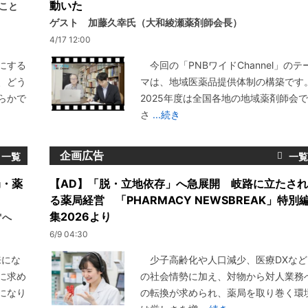
動いた
いこと
ゲスト 加藤久幸氏（大和綾瀬薬剤師会長）
4/17 12:00
にする
今回の「PNBワイドChannel」のテ
、どう
マは、地域医薬品提供体制の構築です
らかで
2025年度は全国各地の地域薬剤師会で
さ
...続き
企画広告
局・薬
【AD】「脱・立地依存」へ急展開 岐路に立たされ
る薬局経営 「PHARMACY NEWSBREAK」特別
集2026より
"へ
6/9 04:30
来にな
少子高齢化や人口減少、医療DXなど
に求め
の社会情勢に加え、対物から対人業務
になり
の転換が求められ、薬局を取り巻く環