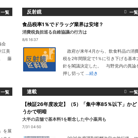
反射鏡
食品税率1％でドラッグ業界は安堵？
消費税負担巡る自維協議の行方は
8/6 16:37
協会
井江美
政府が来年4月から、飲食料品の消
。 藤
税を2年間限定で1％に引き下げる基本
針を閣議決定した。 与野党内の異論
押し切って
...続き
連載
【検証26年度改定】（5）「集中率85％以下」かど
うかで明暗
大半の店舗で基本料1を断念した中小薬局も
7/31 04:50
」を展