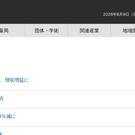
2026年8月9日（
薬局
団体・学術
関連産業
地域
、増収増益に
給
4％減に
伸