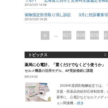
ツルハ 北海道江別市と災害時支援協定を締
2013/1/31 14:58
保険指定拒否取り消し訴訟 3月に控訴審第1
2013/1/30 14:26
ペ
627
628
629
6
…
前
ー
ジ
トピックス
薬局に心電計、「置くだけでなくどう使うか」
セルメ機器の活用モデル、AF受診接続に課題
8/6 04:50
2026年度調剤報酬改定では、
支援・医薬品供給対応体制加算」
基準に、心電計などセルフメディ
ョン関連機
...続き