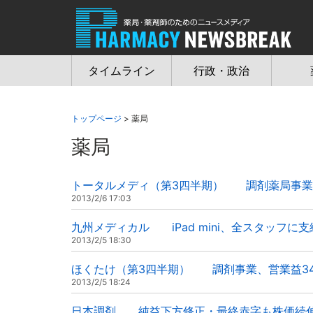
Jump
to
navigation
タイムライン
行政・政治
トップページ
> 薬局
薬局
トータルメディ（第3四半期） 調剤薬局事業
2013/2/6 17:03
九州メディカル iPad mini、全スタッフに支
2013/2/5 18:30
ほくたけ（第3四半期） 調剤事業、営業益3
2013/2/5 18:24
日本調剤 純益下方修正・最終赤字も株価続