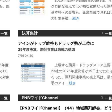
ィカル
2026年度調剤報酬改定の施行後、マ
も、医
クロ的な視点では小幅な変動だった調
基本料への影響も、企業単位で見れば
大打撃を被
...続き
決算集計
アインがトップ維持もドラッグ勢が上位に
25年度決算、調剤専業は防戦の構図
7/16 04:50
6年度
上場する薬局・ドラッグストア主要
11）
23社の2025年度決算が15日までに出
の対象
ろった。調剤関連事業の売上高は、最
手のアイ
...続き
PNBワイドChannel
【PNBワイドChannel】（44）地域薬剤師会、どう