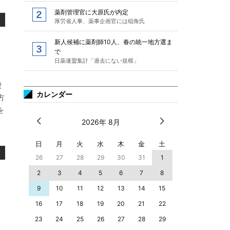
薬剤管理官に大原氏が内定
厚労省人事、薬事企画官には稲角氏
新人候補に薬剤師10人、春の統一地方選ま
で
日薬連盟集計「過去にない規模」
費
カレンダー
方
を
2026年 8月
日
月
火
水
木
金
土
26
27
28
29
30
31
1
2
3
4
5
6
7
8
9
10
11
12
13
14
15
16
17
18
19
20
21
22
23
24
25
26
27
28
29