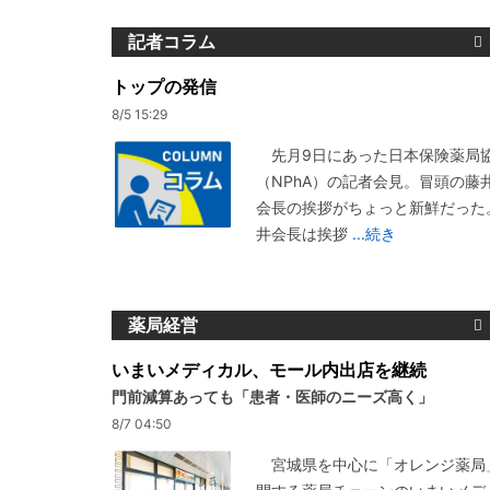
記者コラム
トップの発信
8/5 15:29
先月9日にあった日本保険薬局
（NPhA）の記者会見。冒頭の藤
会長の挨拶がちょっと新鮮だった
井会長は挨拶
...続き
薬局経営
いまいメディカル、モール内出店を継続
門前減算あっても「患者・医師のニーズ高く」
8/7 04:50
宮城県を中心に「オレンジ薬局