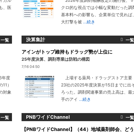
ィカル
2026年度調剤報酬改定の施行後、マ
も、医
クロ的な視点では小幅な変動だった調
基本料への影響も、企業単位で見れば
大打撃を被
...続き
決算集計
アインがトップ維持もドラッグ勢が上位に
25年度決算、調剤専業は防戦の構図
7/16 04:50
6年度
上場する薬局・ドラッグストア主要
11）
23社の2025年度決算が15日までに出
の対象
ろった。調剤関連事業の売上高は、最
手のアイ
...続き
PNBワイドChannel
【PNBワイドChannel】（44）地域薬剤師会、どう