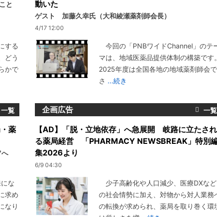
動いた
いこと
ゲスト 加藤久幸氏（大和綾瀬薬剤師会長）
4/17 12:00
にする
今回の「PNBワイドChannel」のテ
、どう
マは、地域医薬品提供体制の構築です
らかで
2025年度は全国各地の地域薬剤師会で
さ
...続き
企画広告
局・薬
【AD】「脱・立地依存」へ急展開 岐路に立たされ
る薬局経営 「PHARMACY NEWSBREAK」特別
集2026より
"へ
6/9 04:30
来にな
少子高齢化や人口減少、医療DXなど
に求め
の社会情勢に加え、対物から対人業務
になり
の転換が求められ、薬局を取り巻く環