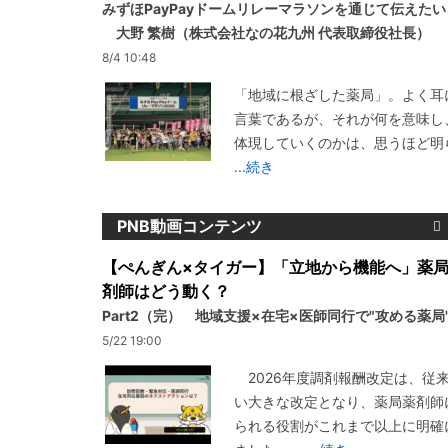
みずほPayPayドームリレーマラソンを通じて伝えた
大野 繁樹（株式会社なの花九州 代表取締役社長）
8/4 10:48
「地域に根ざした薬局」。よく耳
言葉であるが、それが何を意味し
体現していくのかは、思うほど明
...続き
PNB動画コンテンツ
【ぺんぎん×タイガー】「立地から機能へ」薬
剤師はどう動く？
Part2（完） 地域支援×在宅×医師同行で"攻める薬局
5/22 19:00
2026年度調剤報酬改定は、従
い大きな改定となり、薬局薬剤師
られる役割がこれまで以上に明確