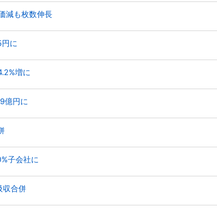
単価減も枚数伸長
5円に
.2%増に
9億円に
併
0%子会社に
吸収合併