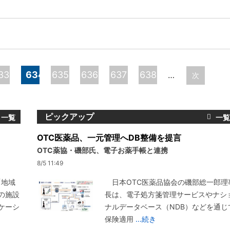
）
33
634
635
636
637
638
…
次
ピックアップ
OTC医薬品、一元管理へDB整備を提言
OTC薬協・磯部氏、電子お薬手帳と連携
8/5 11:49
「地域
日本OTC医薬品協会の磯部総一郎理
の施設
長は、電子処方箋管理サービスやナシ
ケーシ
ナルデータベース（NDB）などを通じ
保険適用
...続き