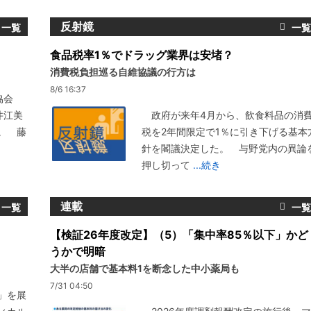
反射鏡
食品税率1％でドラッグ業界は安堵？
消費税負担巡る自維協議の行方は
8/6 16:37
協会
井江美
政府が来年4月から、飲食料品の消
。 藤
税を2年間限定で1％に引き下げる基本
針を閣議決定した。 与野党内の異論
押し切って
...続き
連載
【検証26年度改定】（5）「集中率85％以下」かど
うかで明暗
大半の店舗で基本料1を断念した中小薬局も
7/31 04:50
」を展