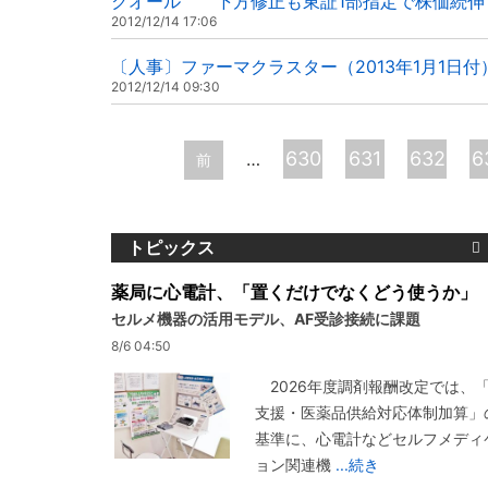
クオール 下方修正も東証1部指定で株価続伸
2012/12/14 17:06
〔人事〕ファーマクラスター（2013年1月1日付
2012/12/14 09:30
ペ
630
631
632
6
…
前
ー
ジ
トピックス
薬局に心電計、「置くだけでなくどう使うか」
セルメ機器の活用モデル、AF受診接続に課題
8/6 04:50
2026年度調剤報酬改定では、
支援・医薬品供給対応体制加算」
基準に、心電計などセルフメディ
ョン関連機
...続き