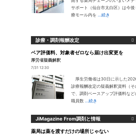
開する薬局チェーンのいまいメデ
サポート（仙台市太白区）は今後
療モール内を
...続き
診療・調剤報酬改定
ベア評価料、対象者ゼロなら届け出変更を
厚労省疑義解釈
7/31 12:30
厚生労働省は30日に示した202
診療報酬改定の疑義解釈資料（その
で、調剤ベースアップ評価料など
職員数
...続き
JiMagazine From調剤と情報
薬局は薬を渡すだけの場所じゃない