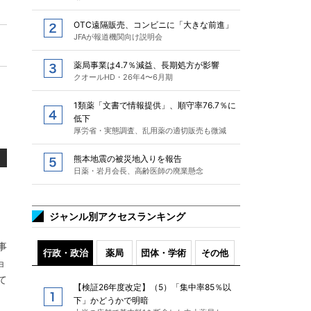
OTC遠隔販売、コンビニに「大きな前進」
JFAが報道機関向け説明会
薬局事業は4.7％減益、長期処方が影響
クオールHD・26年4〜6月期
1類薬「文書で情報提供」、順守率76.7％に
低下
厚労省・実態調査、乱用薬の適切販売も微減
熊本地震の被災地入りを報告
日薬・岩月会長、高齢医師の廃業懸念
ジャンル別アクセスランキング
事
行政・政治
薬局
団体・学術
その他
ョ
て
【検証26年度改定】（5）「集中率85％以
下」かどうかで明暗