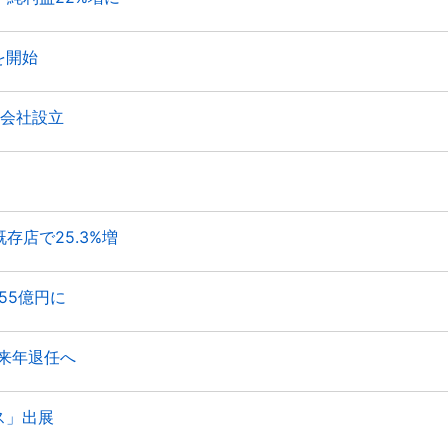
を開始
会社設立
存店で25.3%増
55億円に
来年退任へ
ス」出展