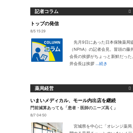
記者コラム
トップの発信
8/5 15:29
先月9日にあった日本保険薬局
（NPhA）の記者会見。冒頭の藤
会長の挨拶がちょっと新鮮だった
井会長は挨拶
...続き
薬局経営
いまいメディカル、モール内出店を継続
門前減算あっても「患者・医師のニーズ高く」
8/7 04:50
宮城県を中心に「オレンジ薬局