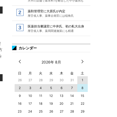
大半の店舗で基本料1を断念した中小薬局も
薬剤管理官に大原氏が内定
厚労省人事、薬事企画官には稲角氏
医薬担当審議官に中井氏、初の私大出身
厚労省人事、薬局関連施策にも精通
費
カレンダー
方
を
2026年 8月
日
月
火
水
木
金
土
26
27
28
29
30
31
1
2
3
4
5
6
7
8
9
10
11
12
13
14
15
16
17
18
19
20
21
22
23
24
25
26
27
28
29