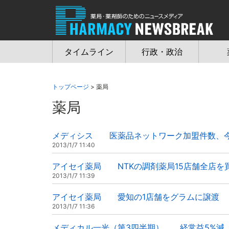
Jump
to
navigation
タイムライン
行政・政治
トップページ
> 薬局
薬局
メディシス 医薬品ネットワーク加盟件数、今期
2013/1/7 11:40
アイセイ薬局 NTKの調剤薬局15店舗全店を
2013/1/7 11:39
アイセイ薬局 愛知の1店舗をグラムに譲渡
2013/1/7 11:36
メディカル一光（第3四半期） 経常益5%減、