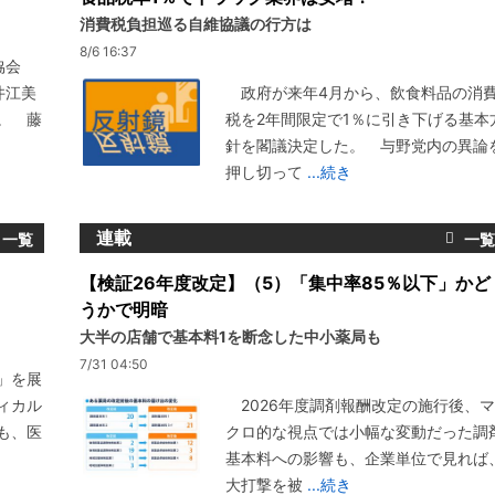
消費税負担巡る自維協議の行方は
8/6 16:37
協会
井江美
政府が来年4月から、飲食料品の消
。 藤
税を2年間限定で1％に引き下げる基本
針を閣議決定した。 与野党内の異論
押し切って
...続き
連載
【検証26年度改定】（5）「集中率85％以下」かど
うかで明暗
大半の店舗で基本料1を断念した中小薬局も
7/31 04:50
」を展
ィカル
2026年度調剤報酬改定の施行後、マ
も、医
クロ的な視点では小幅な変動だった調
基本料への影響も、企業単位で見れば
大打撃を被
...続き