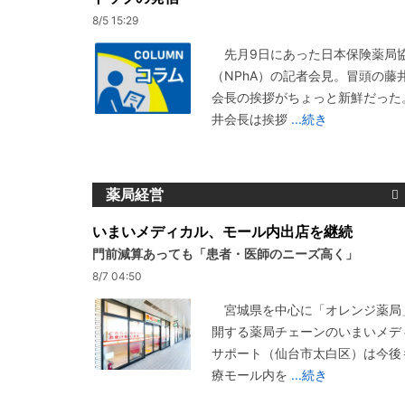
8/5 15:29
先月9日にあった日本保険薬局
（NPhA）の記者会見。冒頭の藤
会長の挨拶がちょっと新鮮だった
井会長は挨拶
...続き
薬局経営
いまいメディカル、モール内出店を継続
門前減算あっても「患者・医師のニーズ高く」
8/7 04:50
宮城県を中心に「オレンジ薬局
開する薬局チェーンのいまいメデ
サポート（仙台市太白区）は今後
療モール内を
...続き