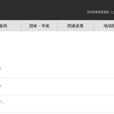
2026年8月8日（
薬局
団体・学術
関連産業
地域
も
も
い」