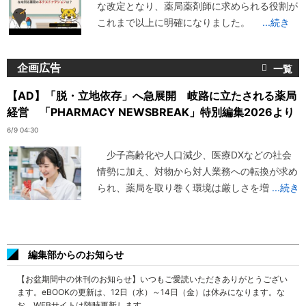
な改定となり、薬局薬剤師に求められる役割が
これまで以上に明確になりました。
...続き
企画広告
【AD】「脱・立地依存」へ急展開 岐路に立たされる薬局
経営 「PHARMACY NEWSBREAK」特別編集2026より
6/9 04:30
少子高齢化や人口減少、医療DXなどの社会
情勢に加え、対物から対人業務への転換が求め
られ、薬局を取り巻く環境は厳しさを増
...続き
編集部からのお知らせ
【お盆期間中の休刊のお知らせ】いつもご愛読いただきありがとうござい
ます。eBOOKの更新は、12日（水）～14日（金）は休みになります。な
お、WEBサイトは随時更新します。