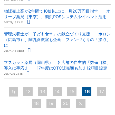
物販売上高が2年間で10倍以上に、月20万円目指す オ
リーブ薬局（東京）、調剤POSシステムやイベント活用
2017/9/15 13:41
管理栄養士が「子ども食堂」の献立づくり支援 ホロン
（広島市）、離乳食教室も企画 ファンづくりの「接点」
に
2017/9/14 04:48
マスカット薬局（岡山県） 各店舗の自主的「数値目標」
導入に手応え 17年度はOTC販売額も加え12項目設定
2017/9/6 04:48
ペ
12
13
14
15
16
17
前
ー
18
19
20
次
ジ