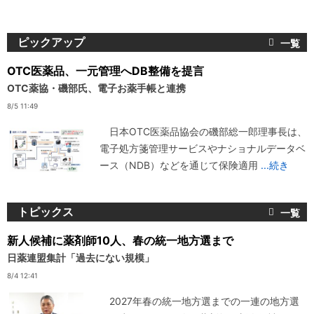
ピックアップ
OTC医薬品、一元管理へDB整備を提言
OTC薬協・磯部氏、電子お薬手帳と連携
8/5 11:49
日本OTC医薬品協会の磯部総一郎理事長は、
電子処方箋管理サービスやナショナルデータベ
ース（NDB）などを通じて保険適用
...続き
トピックス
新人候補に薬剤師10人、春の統一地方選まで
日薬連盟集計「過去にない規模」
8/4 12:41
2027年春の統一地方選までの一連の地方選