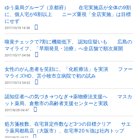
ゆう薬局グループ（京都府） 在宅実施店が全体の9割
に、個人宅が6割以上 ニーズ重視「全店実施」は目標
にせず
2017/10/19 14:36
嗅覚チェックで7割に機能低下、 認知症疑いも 広島の
マイライフ、「早期発見・治療」へ全店舗で順次展開
2017/10/17 04:56
女性のがん患者を笑顔に、「化粧療法」を実演 ファー
マライズHD、苫小牧市立病院で初の試み
2017/10/13 04:52
認知症者への気づき→つなぎ→薬物療法支援へ マスカ
ット薬局、倉敷市の高齢者支援センターと実践
2017/9/29 04:47
処方箋枚数、在宅算定件数など3つの目標クリア サエ
ラ薬局都島店（大阪市）、在宅率20％強は社内トップ
2017/9/21 14:27