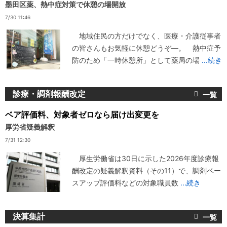
墨田区薬、熱中症対策で休憩の場開放
7/30 11:46
地域住民の方だけでなく、医療・介護従事者
の皆さんもお気軽に休憩どうぞ―。 熱中症予
防のため「一時休憩所」として薬局の場
...続き
診療・調剤報酬改定
ベア評価料、対象者ゼロなら届け出変更を
厚労省疑義解釈
7/31 12:30
厚生労働省は30日に示した2026年度診療報
酬改定の疑義解釈資料（その11）で、調剤ベー
スアップ評価料などの対象職員数
...続き
決算集計