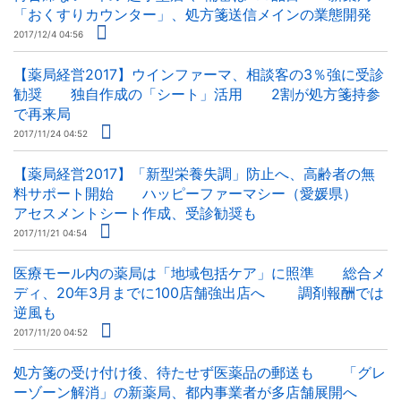
「おくすりカウンター」、処方箋送信メインの業態開発
2017/12/4 04:56
【薬局経営2017】ウインファーマ、相談客の3％強に受診
勧奨 独自作成の「シート」活用 2割が処方箋持参
で再来局
2017/11/24 04:52
【薬局経営2017】「新型栄養失調」防止へ、高齢者の無
料サポート開始 ハッピーファーマシー（愛媛県）
アセスメントシート作成、受診勧奨も
2017/11/21 04:54
医療モール内の薬局は「地域包括ケア」に照準 総合メ
ディ、20年3月までに100店舗強出店へ 調剤報酬では
逆風も
2017/11/20 04:52
処方箋の受け付け後、待たせず医薬品の郵送も 「グレ
ーゾーン解消」の新薬局、都内事業者が多店舗展開へ