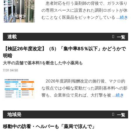
患者対応を行う薬剤師の背後で、ガラス張り
の専用スペースに設置された調剤ロボットが休
むことなく医薬品をピッキングしている
...続き
連載
【検証26年度改定】（5）「集中率85％以下」かどうかで
明暗
大半の店舗で基本料1を断念した中小薬局も
7/31 04:50
2026年度調剤報酬改定の施行後、マクロ的
な視点では小幅な変動だった調剤基本料への影
響も、企業単位で見れば、大打撃を被
...続き
地域発
移動中の訪看・ヘルパーも「薬局で涼んで」