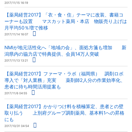
2017/11/15 16:19
【薬局経営2017】「衣・食・住」テーマに改装、書籍コ
ーナーも設置 マスカット薬局・本店 物販売り上げは
月平均50％増で推移
2017/11/14 16:07
NMIが地元活性化へ「地域の会」、面処方箋も増加 新
潟県内の協力店で特典提供、会員14万人突破
2017/11/13 13:21
【薬局経営2017】ファーマ・ラボ（福岡県） 調剤ロボ
導入で「対人業務」充実 薬剤師2人分の作業効率化、
患者に待ち時間活用提案も
2017/11/6 04:55
【薬局経営2017】かかりつけ料を積極算定、患者との壁
取り払う 上別府グループ調剤薬局、基本料1への昇格
にも
2017/10/31 04:54