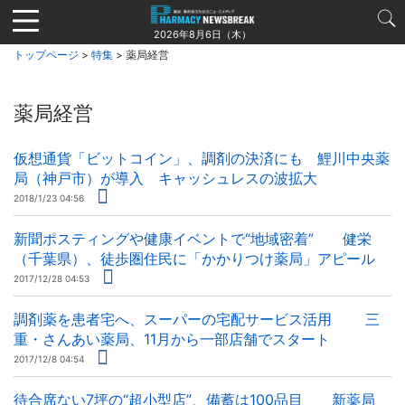
Jump
to
2026年8月6日（木）
navigation
トップページ
>
特集
> 薬局経営
薬局経営
仮想通貨「ビットコイン」、調剤の決済にも 鯉川中央薬
局（神戸市）が導入 キャッシュレスの波拡大
2018/1/23 04:56
新聞ポスティングや健康イベントで“地域密着” 健栄
（千葉県）、徒歩圏住民に「かかりつけ薬局」アピール
2017/12/28 04:53
調剤薬を患者宅へ、スーパーの宅配サービス活用 三
重・さんあい薬局、11月から一部店舗でスタート
2017/12/8 04:54
待合席ない7坪の“超小型店”、備蓄は100品目 新薬局