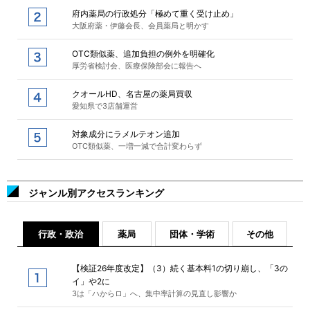
府内薬局の行政処分「極めて重く受け止め」
大阪府薬・伊藤会長、会員薬局と明かす
OTC類似薬、追加負担の例外を明確化
厚労省検討会、医療保険部会に報告へ
クオールHD、名古屋の薬局買収
愛知県で3店舗運営
対象成分にラメルテオン追加
OTC類似薬、一増一減で合計変わらず
ジャンル別アクセスランキング
行政・政治
薬局
団体・学術
その他
【検証26年度改定】（3）続く基本料1の切り崩し、「3の
イ」や2に
3は「ハからロ」へ、集中率計算の見直し影響か