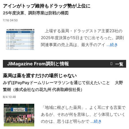
アインがトップ維持もドラッグ勢が上位に
25年度決算、調剤専業は防戦の構図
7/16 04:50
上場する薬局・ドラッグストア主要23社の
2025年度決算が15日までに出そろった。調剤
関連事業の売上高は、最大手のアイ
...続き
JiMagazine From調剤と情報
薬局は薬を渡すだけの場所じゃない
みずほPayPayドームリレーマラソンを通じて伝えたいこと 大野
繁樹（株式会社なの花九州 代表取締役社長）
8/4 10:48
「地域に根ざした薬局」。よく耳にする言葉で
あるが、それが何を意味し、どう体現していく
のかは、思うほど明らかで
...続き