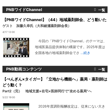
PNBワイドChannel
【PNBワイドChannel】（44）地域薬剤師会、どう動いた
ゲスト 加藤久幸氏（大和綾瀬薬剤師会長）
4/17 12:00
今回の「PNBワイドChannel」のテーマは、
地域医薬品提供体制の構築です。2025年度は
全国各地の地域薬剤師会でさ
...続き
PNB動画コンテンツ
【ぺんぎん×タイガー】「立地から機能へ」薬局・薬剤師は
どう動く？
Part2（完） 地域支援×在宅×医師同行で"攻める薬局"へ
5/22 19:00
2026年度調剤報酬改定は、従来にない大き