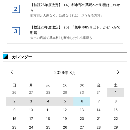
【検証26年度改定】（4）都市部の薬局への影響はこれか
ら
地方部と大差なく、効果なければ「さらなる方策」
【検証26年度改定】（5）「集中率85％以下」かどうかで
明暗
大半の店舗で基本料1を断念した中小薬局も
カレンダー
2026年 8月
日
月
火
水
木
金
土
26
27
28
29
30
31
1
2
3
4
5
6
7
8
9
10
11
12
13
14
15
16
17
18
19
20
21
22
23
24
25
26
27
28
29