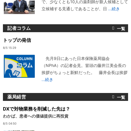
で、少なくとも10人の薬剤師が新人候補として
立候補する見通しであることが、日
...続き
記者コラム
トップの発信
8/5 15:29
先月9日にあった日本保険薬局協会
（NPhA）の記者会見。冒頭の藤井江美会長の
挨拶がちょっと新鮮だった。 藤井会長は挨拶
...続き
薬局経営
DXで対物業務を削減した先は？
わかば、患者への価値提供に再投資
8/5 04:50