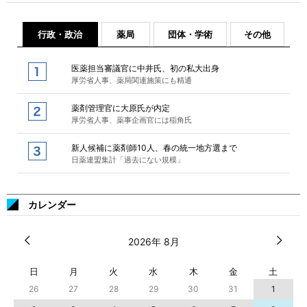
行政・政治
薬局
団体・学術
その他
医薬担当審議官に中井氏、初の私大出身
厚労省人事、薬局関連施策にも精通
薬剤管理官に大原氏が内定
厚労省人事、薬事企画官には稲角氏
新人候補に薬剤師10人、春の統一地方選まで
日薬連盟集計「過去にない規模」
カレンダー
2026年 8月
日
月
火
水
木
金
土
26
27
28
29
30
31
1