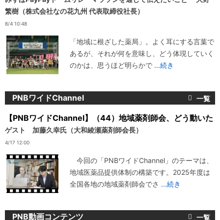
繁樹（株式会社なの花九州 代表取締役社長）
8/4 10:48
「地域に根ざした薬局」。よく耳にする言葉で
あるが、それが何を意味し、どう体現していく
のかは、思うほど明らかで
...続き
PNBワイドChannel
【PNBワイドChannel】（44）地域薬剤師会、どう動いた
ゲスト 加藤久幸氏（大和綾瀬薬剤師会長）
4/17 12:00
今回の「PNBワイドChannel」のテーマは、
地域医薬品提供体制の構築です。2025年度は
全国各地の地域薬剤師会でさ
...続き
PNB動画コンテンツ