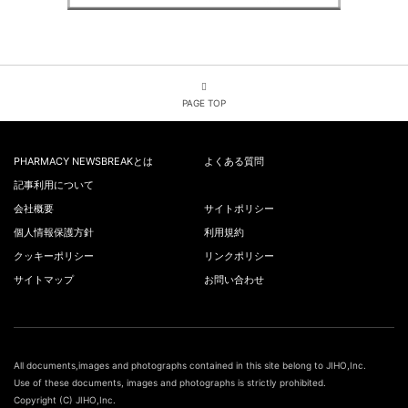
PAGE TOP
PHARMACY NEWSBREAKとは
よくある質問
記事利用について
会社概要
サイトポリシー
個人情報保護方針
利用規約
クッキーポリシー
リンクポリシー
サイトマップ
お問い合わせ
All documents,images and photographs contained in this site belong to JIHO,Inc.
Use of these documents, images and photographs is strictly prohibited.
Copyright (C) JIHO,Inc.