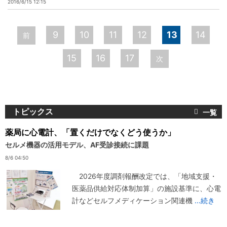
2016/6/15 12:15
ペ
9
10
11
12
13
14
前
ー
15
16
17
次
ジ
トピックス
薬局に心電計、「置くだけでなくどう使うか」
セルメ機器の活用モデル、AF受診接続に課題
8/6 04:50
2026年度調剤報酬改定では、「地域支援・
医薬品供給対応体制加算」の施設基準に、心電
計などセルフメディケーション関連機
...続き