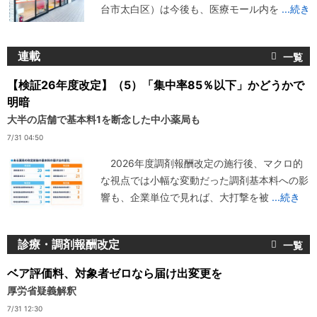
台市太白区）は今後も、医療モール内を
...続き
連載
【検証26年度改定】（5）「集中率85％以下」かどうかで
明暗
大半の店舗で基本料1を断念した中小薬局も
7/31 04:50
2026年度調剤報酬改定の施行後、マクロ的
な視点では小幅な変動だった調剤基本料への影
響も、企業単位で見れば、大打撃を被
...続き
診療・調剤報酬改定
ベア評価料、対象者ゼロなら届け出変更を
厚労省疑義解釈
7/31 12:30