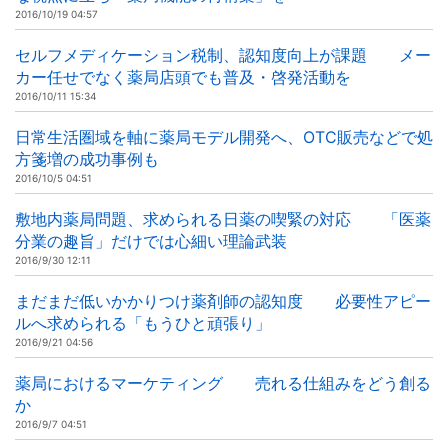
2016/10/19 04:57
セルフメディケーション税制、認知度向上が課題 メー
カー任せでなく薬局店頭でも普及・啓発活動を
2016/10/11 15:34
日常生活圏域を軸に薬局モデル開発へ、OTC販売などで処
方箋増の成功事例も
2016/10/5 04:51
敷地内薬局問題、求められる日薬の喫緊の対応 「医薬
分業の趣旨」だけでは心細い理論武装
2016/9/30 12:11
まだまだ低いかかりつけ薬剤師の認知度 必要性アピー
ルへ求められる「もうひと頑張り」
2016/9/21 04:56
薬局におけるマーケティング 売れる仕組みをどう創る
か
2016/9/7 04:51