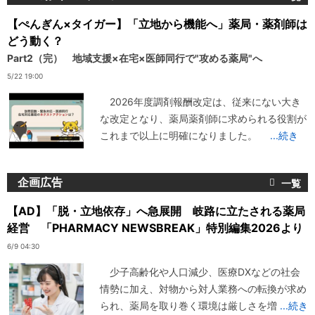
【ぺんぎん×タイガー】「立地から機能へ」薬局・薬剤師は
どう動く？
Part2（完） 地域支援×在宅×医師同行で"攻める薬局"へ
5/22 19:00
2026年度調剤報酬改定は、従来にない大き
な改定となり、薬局薬剤師に求められる役割が
これまで以上に明確になりました。
...続き
企画広告
【AD】「脱・立地依存」へ急展開 岐路に立たされる薬局
経営 「PHARMACY NEWSBREAK」特別編集2026より
6/9 04:30
少子高齢化や人口減少、医療DXなどの社会
情勢に加え、対物から対人業務への転換が求め
られ、薬局を取り巻く環境は厳しさを増
...続き