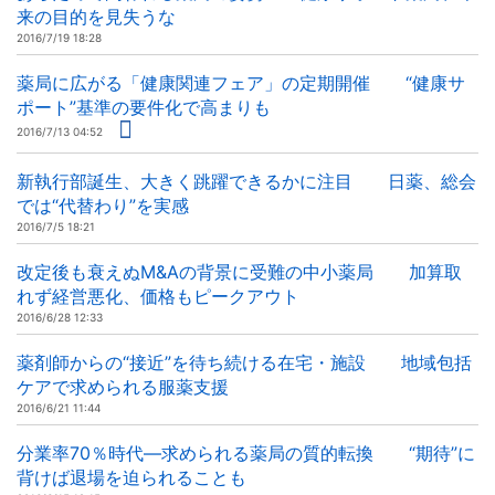
来の目的を見失うな
2016/7/19 18:28
薬局に広がる「健康関連フェア」の定期開催 “健康サ
ポート”基準の要件化で高まりも
2016/7/13 04:52
新執行部誕生、大きく跳躍できるかに注目 日薬、総会
では“代替わり”を実感
2016/7/5 18:21
改定後も衰えぬM&Aの背景に受難の中小薬局 加算取
れず経営悪化、価格もピークアウト
2016/6/28 12:33
薬剤師からの“接近”を待ち続ける在宅・施設 地域包括
ケアで求められる服薬支援
2016/6/21 11:44
分業率70％時代―求められる薬局の質的転換 “期待”に
背けば退場を迫られることも