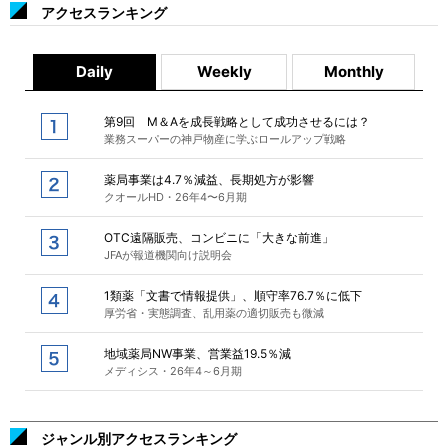
アクセスランキング
Daily
Weekly
Monthly
第9回 M＆Aを成長戦略として成功させるには？
業務スーパーの神戸物産に学ぶロールアップ戦略
薬局事業は4.7％減益、長期処方が影響
クオールHD・26年4〜6月期
OTC遠隔販売、コンビニに「大きな前進」
JFAが報道機関向け説明会
1類薬「文書で情報提供」、順守率76.7％に低下
厚労省・実態調査、乱用薬の適切販売も微減
地域薬局NW事業、営業益19.5％減
メディシス・26年4～6月期
ジャンル別アクセスランキング