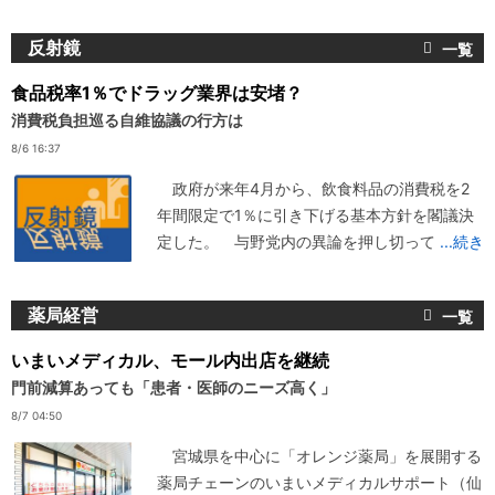
反射鏡
食品税率1％でドラッグ業界は安堵？
消費税負担巡る自維協議の行方は
8/6 16:37
政府が来年4月から、飲食料品の消費税を2
年間限定で1％に引き下げる基本方針を閣議決
定した。 与野党内の異論を押し切って
...続き
薬局経営
いまいメディカル、モール内出店を継続
門前減算あっても「患者・医師のニーズ高く」
8/7 04:50
宮城県を中心に「オレンジ薬局」を展開する
薬局チェーンのいまいメディカルサポート（仙