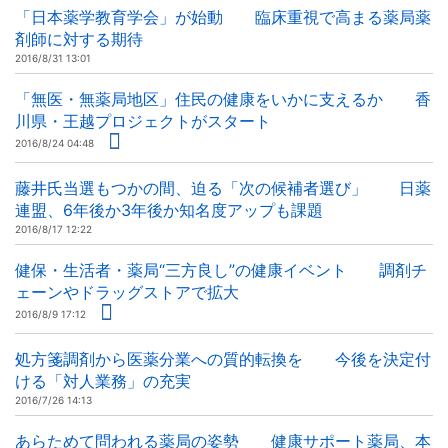
「日本薬学教育学会」が始動 臨床重視で高まる薬局薬
剤師に対する期待
2016/8/31 13:01
「無医・無薬局地区」住民の健康をいかに支えるか 香
川県・王越プロジェクトがスタート
2016/8/24 04:48
藤井氏当選もつかの間、迫る「次の候補者選び」 日薬
連盟、6年後か3年後か知名度アップも課題
2016/8/17 12:22
健保・生活者・薬局“三方良し”の健康イベント 調剤チ
ェーンやドラッグストアで拡大
2016/8/9 17:12
処方箋調剤から医薬分業への質的転換を 今後を決定付
ける「対人業務」の充実
2016/7/26 14:13
あらためて問われる薬局の姿勢 健康サポート薬局、本