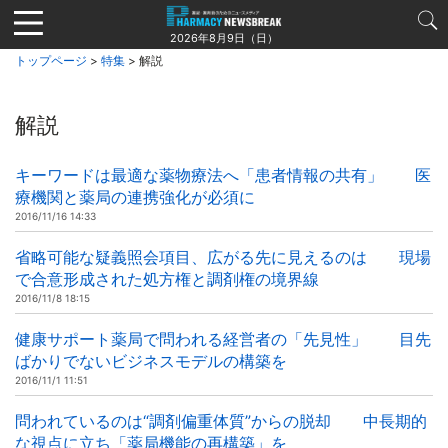
Jump
to
2026年8月9日（日）
navigation
トップページ
>
特集
> 解説
解説
キーワードは最適な薬物療法へ「患者情報の共有」 医
療機関と薬局の連携強化が必須に
2016/11/16 14:33
省略可能な疑義照会項目、広がる先に見えるのは 現場
で合意形成された処方権と調剤権の境界線
2016/11/8 18:15
健康サポート薬局で問われる経営者の「先見性」 目先
ばかりでないビジネスモデルの構築を
2016/11/1 11:51
問われているのは“調剤偏重体質”からの脱却 中長期的
な視点に立ち「薬局機能の再構築」を