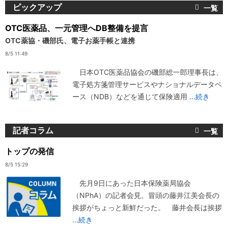
ピックアップ
OTC医薬品、一元管理へDB整備を提言
OTC薬協・磯部氏、電子お薬手帳と連携
8/5 11:49
日本OTC医薬品協会の磯部総一郎理事長は、
電子処方箋管理サービスやナショナルデータベ
ース（NDB）などを通じて保険適用
...続き
記者コラム
トップの発信
8/5 15:29
先月9日にあった日本保険薬局協会
（NPhA）の記者会見。冒頭の藤井江美会長の
挨拶がちょっと新鮮だった。 藤井会長は挨拶
...続き