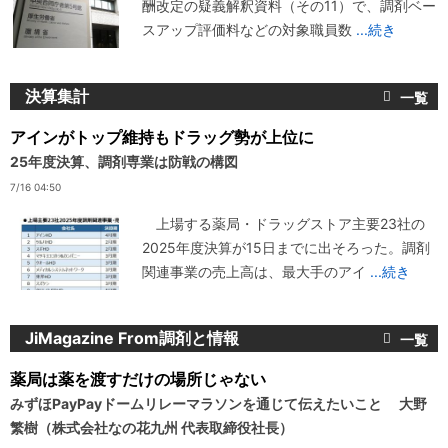
酬改定の疑義解釈資料（その11）で、調剤ベー
スアップ評価料などの対象職員数
...続き
決算集計
アインがトップ維持もドラッグ勢が上位に
25年度決算、調剤専業は防戦の構図
7/16 04:50
上場する薬局・ドラッグストア主要23社の
2025年度決算が15日までに出そろった。調剤
関連事業の売上高は、最大手のアイ
...続き
JiMagazine From調剤と情報
薬局は薬を渡すだけの場所じゃない
みずほPayPayドームリレーマラソンを通じて伝えたいこと 大野
繁樹（株式会社なの花九州 代表取締役社長）