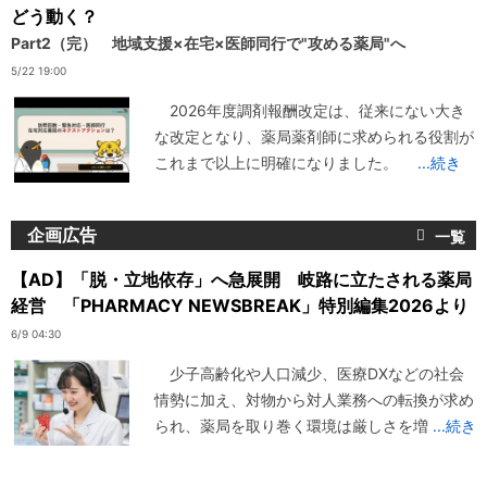
どう動く？
Part2（完） 地域支援×在宅×医師同行で"攻める薬局"へ
5/22 19:00
2026年度調剤報酬改定は、従来にない大き
な改定となり、薬局薬剤師に求められる役割が
これまで以上に明確になりました。
...続き
企画広告
【AD】「脱・立地依存」へ急展開 岐路に立たされる薬局
経営 「PHARMACY NEWSBREAK」特別編集2026より
6/9 04:30
少子高齢化や人口減少、医療DXなどの社会
情勢に加え、対物から対人業務への転換が求め
られ、薬局を取り巻く環境は厳しさを増
...続き