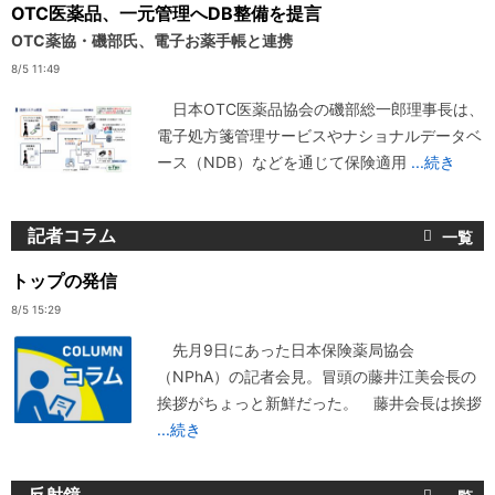
OTC医薬品、一元管理へDB整備を提言
OTC薬協・磯部氏、電子お薬手帳と連携
8/5 11:49
日本OTC医薬品協会の磯部総一郎理事長は、
電子処方箋管理サービスやナショナルデータベ
ース（NDB）などを通じて保険適用
...続き
記者コラム
トップの発信
8/5 15:29
先月9日にあった日本保険薬局協会
（NPhA）の記者会見。冒頭の藤井江美会長の
挨拶がちょっと新鮮だった。 藤井会長は挨拶
...続き