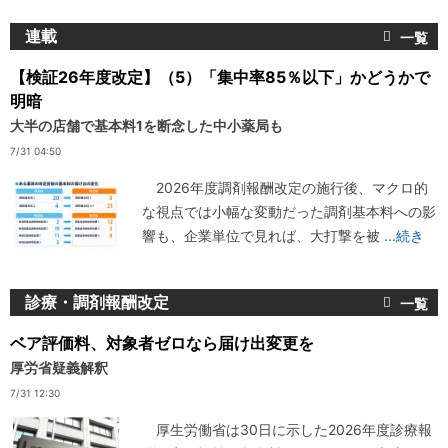
連載
【検証26年度改定】（5）「集中率85％以下」かどうかで
明暗
大半の店舗で基本料1を断念した中小薬局も
7/31 04:50
2026年度調剤報酬改定の施行後、マクロ的
な視点では小幅な変動だった調剤基本料への影
響も、企業単位で見れば、大打撃を被
...続き
診療・調剤報酬改定
ベア評価料、対象者ゼロなら届け出変更を
厚労省疑義解釈
7/31 12:30
厚生労働省は30日に示した2026年度診療報