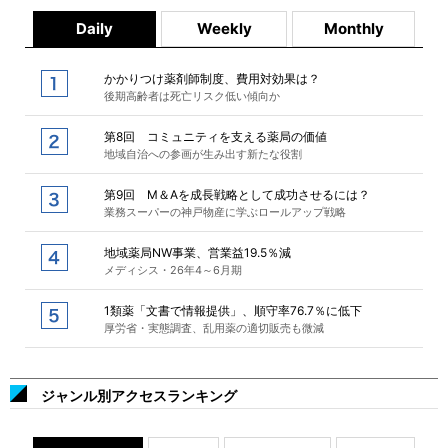
Daily
Weekly
Monthly
かかりつけ薬剤師制度、費用対効果は？
後期高齢者は死亡リスク低い傾向か
第8回 コミュニティを支える薬局の価値
地域自治への参画が生み出す新たな役割
第9回 M＆Aを成長戦略として成功させるには？
業務スーパーの神戸物産に学ぶロールアップ戦略
地域薬局NW事業、営業益19.5％減
メディシス・26年4～6月期
1類薬「文書で情報提供」、順守率76.7％に低下
厚労省・実態調査、乱用薬の適切販売も微減
ジャンル別アクセスランキング