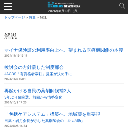
Jump
to
2026年8月10日（月）
navigation
トップページ
>
特集
> 解説
解説
マイナ保険証の利用率向上へ、望まれる医療機関側の本腰
2024/11/19 15:11
検討会の方針覆した制度部会
JACDS「有資格者常駐」提案が決め手に
2024/11/6 15:11
再起かける自民の薬剤師候補2人
3年ぶり衆院選、前回から情勢変化
2024/10/8 17:25
「包括ケアシステム」構築へ、地域薬を重要視
日薬・岩月会長が示した薬剤師会の「4つの助」
2024/9/25 14:54