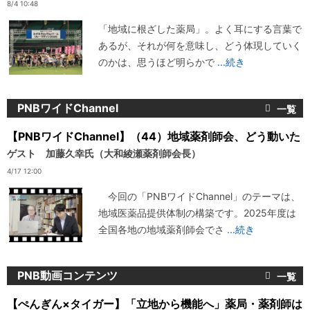
8/4 10:48
「地域に根ざした薬局」。よく耳にする言葉で
あるが、それが何を意味し、どう体現していく
のかは、思うほど明らかで
...続き
PNBワイドChannel
【PNBワイドChannel】（44）地域薬剤師会、どう動いた
ゲスト 加藤久幸氏（大和綾瀬薬剤師会長）
4/17 12:00
今回の「PNBワイドChannel」のテーマは、
地域医薬品提供体制の構築です。2025年度は
全国各地の地域薬剤師会でさ
...続き
PNB動画コンテンツ
【ぺんぎん×タイガー】「立地から機能へ」薬局・薬剤師は