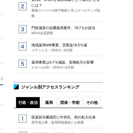
には？
業務スーパーの神戸物産に学ぶロールアップ戦
略
門前減算の近隣薬局要件、19.7％が該当
NPhA会員調査
地域薬局NW事業、営業益19.5％減
メディシス・26年4～6月期
薬局事業は4.7％減益、長期処方が影響
クオールHD・26年4〜6月期
ジャンル別アクセスランキング
行政・政治
薬局
団体・学術
その他
医薬担当審議官に中井氏、初の私大出身
厚労省人事、薬局関連施策にも精通