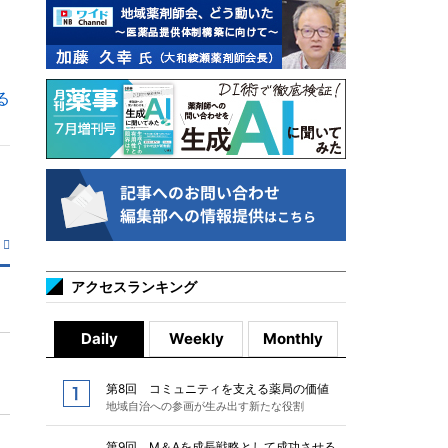
る
アクセスランキング
Daily
Weekly
Monthly
第8回 コミュニティを支える薬局の価値
地域自治への参画が生み出す新たな役割
第9回 M＆Aを成長戦略として成功させる