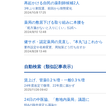
再起かける自民の薬剤師候補2人
3年ぶり衆院選、前回から情勢変化
2024/10/8 17:25
薬局の敷居下げる取り組みに本腰を
「処方箋がないと入りにくい」払拭へ
2024/9/10 12:48
健サポ・認定薬局の見直し、“本丸”はこれから
要件設定や名称変更、周知策どう打ち出すか
2024/8/28 13:46
自動検索（類似記事表示）
賃上げ、管薬0.2％増・一般0.3％増
24年度改定で微増、22年度に届かず
2025/11/26 09:42
24日の中医協、「敷地内薬局」議題に
特Aの除外規定も議論か