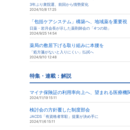
3年ぶり衆院選、前回から情勢変化
2024/10/8 17:25
「包括ケアシステム」構築へ、地域薬を重要視
日薬・岩月会長が示した薬剤師会の「4つの助」
2024/9/25 14:54
薬局の敷居下げる取り組みに本腰を
「処方箋がないと入りにくい」払拭へ
2024/9/10 12:48
特集・連載：解説
マイナ保険証の利用率向上へ、望まれる医療機
2024/11/19 15:11
検討会の方針覆した制度部会
JACDS「有資格者常駐」提案が決め手に
2024/11/6 15:11