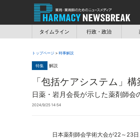
Jump
to
navigation
タイムライン
行政・政治
トップページ
>
時事解説
解説
特集
「包括ケアシステム」構
日薬・岩月会長が示した薬剤師会
2024/9/25 14:54
日本薬剤師会学術大会が22～23