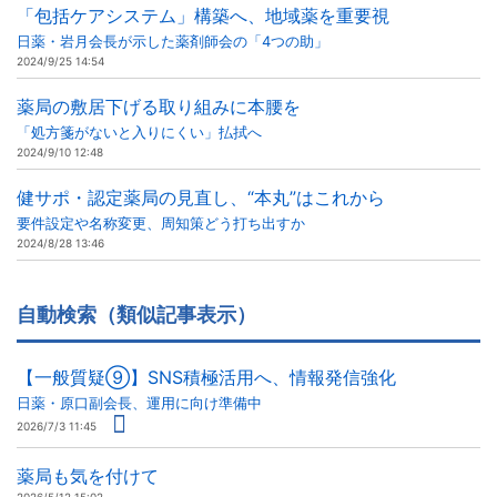
「包括ケアシステム」構築へ、地域薬を重要視
日薬・岩月会長が示した薬剤師会の「4つの助」
2024/9/25 14:54
薬局の敷居下げる取り組みに本腰を
「処方箋がないと入りにくい」払拭へ
2024/9/10 12:48
健サポ・認定薬局の見直し、“本丸”はこれから
要件設定や名称変更、周知策どう打ち出すか
2024/8/28 13:46
自動検索（類似記事表示）
【一般質疑⑨】SNS積極活用へ、情報発信強化
日薬・原口副会長、運用に向け準備中
2026/7/3 11:45
薬局も気を付けて