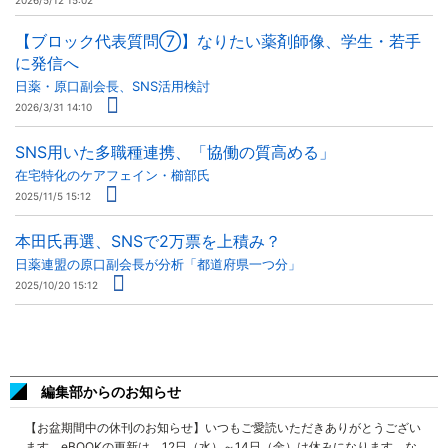
2026/5/12 15:02
【ブロック代表質問⑦】なりたい薬剤師像、学生・若手
に発信へ
日薬・原口副会長、SNS活用検討
2026/3/31 14:10
SNS用いた多職種連携、「協働の質高める」
在宅特化のケアフェイン・櫛部氏
2025/11/5 15:12
本田氏再選、SNSで2万票を上積み？
日薬連盟の原口副会長が分析「都道府県一つ分」
2025/10/20 15:12
編集部からのお知らせ
【お盆期間中の休刊のお知らせ】いつもご愛読いただきありがとうござい
ます。eBOOKの更新は、12日（水）～14日（金）は休みになります。な