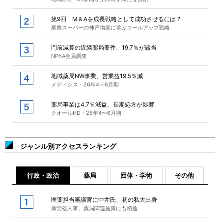
第9回 M＆Aを成長戦略として成功させるには？
業務スーパーの神戸物産に学ぶロールアップ戦略
門前減算の近隣薬局要件、19.7％が該当
NPhA会員調査
地域薬局NW事業、営業益19.5％減
メディシス・26年4～6月期
薬局事業は4.7％減益、長期処方が影響
クオールHD・26年4〜6月期
ジャンル別アクセスランキング
行政・政治
薬局
団体・学術
その他
医薬担当審議官に中井氏、初の私大出身
厚労省人事、薬局関連施策にも精通