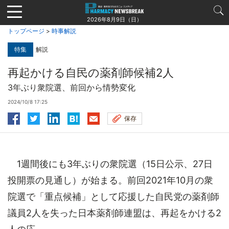
Jump
to
2026年8月9日（日）
navigation
トップページ
>
時事解説
特集
解説
再起かける自民の薬剤師候補2人
3年ぶり衆院選、前回から情勢変化
2024/10/8 17:25
保存
1週間後にも3年ぶりの衆院選（15日公示、27日
投開票の見通し）が始まる。前回2021年10月の衆
院選で「重点候補」として応援した自民党の薬剤師
議員2人を失った日本薬剤師連盟は、再起をかける2