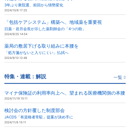
3年ぶり衆院選、前回から情勢変化
2024/10/8 17:25
「包括ケアシステム」構築へ、地域薬を重要視
日薬・岩月会長が示した薬剤師会の「4つの助」
2024/9/25 14:54
薬局の敷居下げる取り組みに本腰を
「処方箋がないと入りにくい」払拭へ
2024/9/10 12:48
特集・連載：解説
一覧
マイナ保険証の利用率向上へ、望まれる医療機関側の本腰
2024/11/19 15:11
検討会の方針覆した制度部会
JACDS「有資格者常駐」提案が決め手に
2024/11/6 15:11