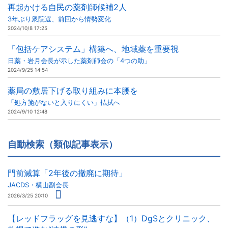
再起かける自民の薬剤師候補2人
3年ぶり衆院選、前回から情勢変化
2024/10/8 17:25
「包括ケアシステム」構築へ、地域薬を重要視
日薬・岩月会長が示した薬剤師会の「4つの助」
2024/9/25 14:54
薬局の敷居下げる取り組みに本腰を
「処方箋がないと入りにくい」払拭へ
2024/9/10 12:48
自動検索（類似記事表示）
門前減算「2年後の撤廃に期待」
JACDS・横山副会長
2026/3/25 20:10
【レッドフラッグを見逃すな】（1）DgSとクリニック、