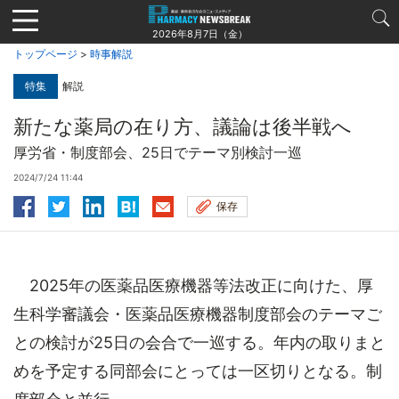
Jump
to
2026年8月7日（金）
navigation
トップページ
>
時事解説
特集
解説
新たな薬局の在り方、議論は後半戦へ
厚労省・制度部会、25日でテーマ別検討一巡
2024/7/24 11:44
保存
2025年の医薬品医療機器等法改正に向けた、厚
生科学審議会・医薬品医療機器制度部会のテーマご
との検討が25日の会合で一巡する。年内の取りまと
めを予定する同部会にとっては一区切りとなる。制