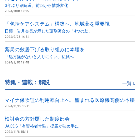
3年ぶり衆院選、前回から情勢変化
2024/10/8 17:25
「包括ケアシステム」構築へ、地域薬を重要視
日薬・岩月会長が示した薬剤師会の「4つの助」
2024/9/25 14:54
薬局の敷居下げる取り組みに本腰を
「処方箋がないと入りにくい」払拭へ
2024/9/10 12:48
特集・連載：解説
一覧
マイナ保険証の利用率向上へ、望まれる医療機関側の本腰
2024/11/19 15:11
検討会の方針覆した制度部会
JACDS「有資格者常駐」提案が決め手に
2024/11/6 15:11