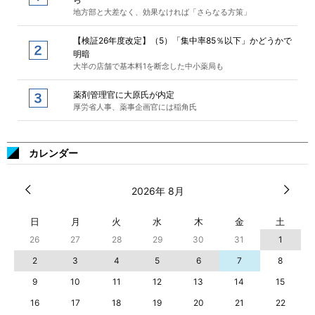
地方部と大差なく、効果なければ「さらなる方策」
【検証26年度改定】（5）「集中率85％以下」かどうかで
明暗
大半の店舗で基本料1を断念した中小薬局も
薬剤管理官に大原氏が内定
厚労省人事、薬事企画官には稲角氏
カレンダー
2026年 8月
日
月
火
水
木
金
土
26
27
28
29
30
31
1
2
3
4
5
6
7
8
9
10
11
12
13
14
15
16
17
18
19
20
21
22