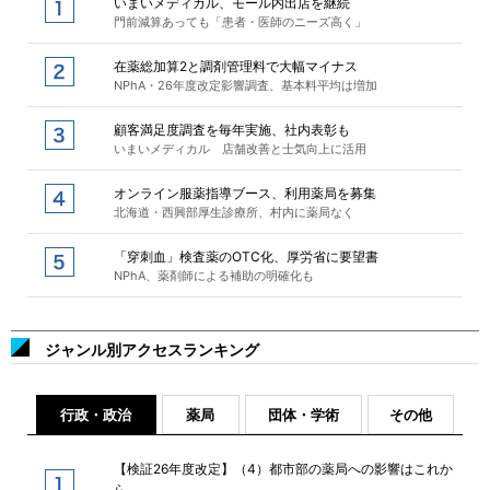
いまいメディカル、モール内出店を継続
門前減算あっても「患者・医師のニーズ高く」
在薬総加算2と調剤管理料で大幅マイナス
NPhA・26年度改定影響調査、基本料平均は増加
顧客満足度調査を毎年実施、社内表彰も
いまいメディカル 店舗改善と士気向上に活用
オンライン服薬指導ブース、利用薬局を募集
北海道・西興部厚生診療所、村内に薬局なく
「穿刺血」検査薬のOTC化、厚労省に要望書
NPhA、薬剤師による補助の明確化も
ジャンル別アクセスランキング
行政・政治
薬局
団体・学術
その他
【検証26年度改定】（4）都市部の薬局への影響はこれか
ら