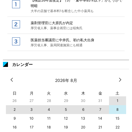
【検証26年度改定】（5）「集中率85％以下」かどうかで
明暗
大半の店舗で基本料1を断念した中小薬局も
薬剤管理官に大原氏が内定
厚労省人事、薬事企画官には稲角氏
医薬担当審議官に中井氏、初の私大出身
厚労省人事、薬局関連施策にも精通
カレンダー
2026年 8月
日
月
火
水
木
金
土
26
27
28
29
30
31
1
2
3
4
5
6
7
8
9
10
11
12
13
14
15
16
17
18
19
20
21
22