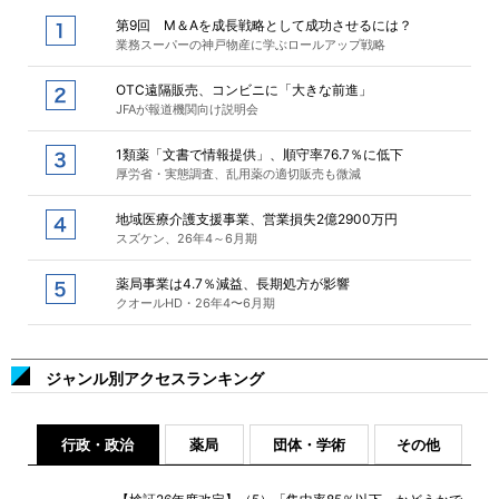
第9回 M＆Aを成長戦略として成功させるには？
業務スーパーの神戸物産に学ぶロールアップ戦略
OTC遠隔販売、コンビニに「大きな前進」
JFAが報道機関向け説明会
1類薬「文書で情報提供」、順守率76.7％に低下
厚労省・実態調査、乱用薬の適切販売も微減
地域医療介護支援事業、営業損失2億2900万円
スズケン、26年4～6月期
薬局事業は4.7％減益、長期処方が影響
クオールHD・26年4〜6月期
ジャンル別アクセスランキング
行政・政治
薬局
団体・学術
その他