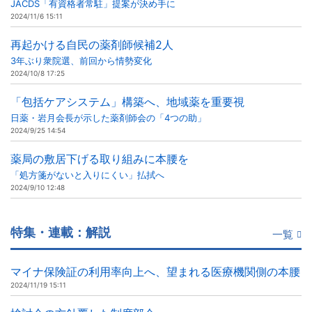
JACDS「有資格者常駐」提案が決め手に
2024/11/6 15:11
再起かける自民の薬剤師候補2人
3年ぶり衆院選、前回から情勢変化
2024/10/8 17:25
「包括ケアシステム」構築へ、地域薬を重要視
日薬・岩月会長が示した薬剤師会の「4つの助」
2024/9/25 14:54
薬局の敷居下げる取り組みに本腰を
「処方箋がないと入りにくい」払拭へ
2024/9/10 12:48
特集・連載：解説
一覧
マイナ保険証の利用率向上へ、望まれる医療機関側の本腰
2024/11/19 15:11