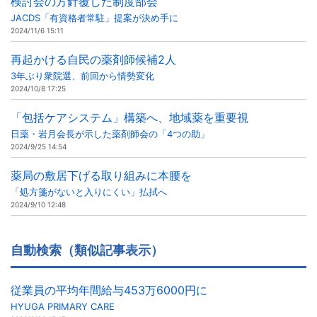
検討会の方針覆した制度部会
JACDS「有資格者常駐」提案が決め手に
2024/11/6 15:11
再起かける自民の薬剤師候補2人
3年ぶり衆院選、前回から情勢変化
2024/10/8 17:25
「包括ケアシステム」構築へ、地域薬を重要視
日薬・岩月会長が示した薬剤師会の「4つの助」
2024/9/25 14:54
薬局の敷居下げる取り組みに本腰を
「処方箋がないと入りにくい」払拭へ
2024/9/10 12:48
自動検索（類似記事表示）
従業員の平均年間給与453万6000円に
HYUGA PRIMARY CARE