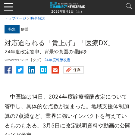
Jump
to
2026年8月8日（土）
navigation
トップページ
>
時事解説
特集
解説
対応迫られる「賃上げ」「医療DX」
24年度改定答申、背景や意図の理解を
【タグ】
24年度報酬改定
2024/2/21 12:32
保存
中医協は14日、2024年度診療報酬改定について
答申し、具体的な点数が固まった。地域支援体制加
算の7点減など、業界に強いインパクトを与えてい
るものもある。3月5日に改定説明資料や動画の公開