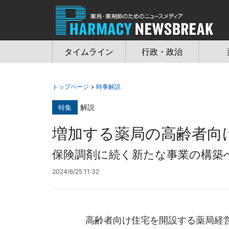
Jump
to
navigation
タイムライン
行政・政治
トップページ
>
時事解説
解説
特集
増加する薬局の高齢者向
保険調剤に続く新たな事業の構築
2024/6/25 11:32
高齢者向け住宅を開設する薬局経営