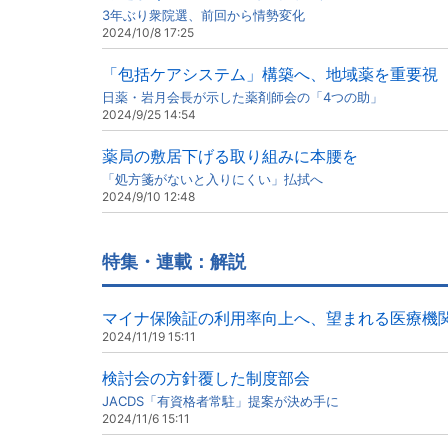
3年ぶり衆院選、前回から情勢変化
2024/10/8 17:25
「包括ケアシステム」構築へ、地域薬を重要視
日薬・岩月会長が示した薬剤師会の「4つの助」
2024/9/25 14:54
薬局の敷居下げる取り組みに本腰を
「処方箋がないと入りにくい」払拭へ
2024/9/10 12:48
特集・連載：解説
マイナ保険証の利用率向上へ、望まれる医療機
2024/11/19 15:11
検討会の方針覆した制度部会
JACDS「有資格者常駐」提案が決め手に
2024/11/6 15:11