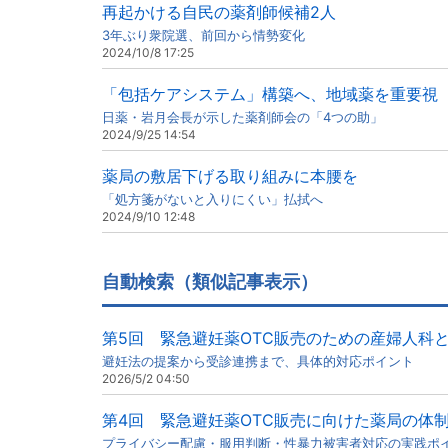
再起かける自民の薬剤師候補2人
3年ぶり衆院選、前回から情勢変化
2024/10/8 17:25
「包括ケアシステム」構築へ、地域薬を重要視
日薬・岩月会長が示した薬剤師会の「4つの助」
2024/9/25 14:54
薬局の敷居下げる取り組みに本腰を
「処方箋がないと入りにくい」払拭へ
2024/9/10 12:48
自動検索（類似記事表示）
第5回 緊急避妊薬OTC販売のための産婦人科
避妊法の提案から受診連携まで、具体的対応ポイント
2026/5/2 04:50
第4回 緊急避妊薬OTC販売に向けた薬局の体
プライバシー配慮・服用判断・性暴力被害者対応の実践ポ