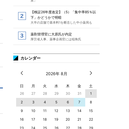
策」
【検証26年度改定】（5）「集中率85％以
下」かどうかで明暗
大半の店舗で基本料1を断念した中小薬局も
薬剤管理官に大原氏が内定
厚労省人事、薬事企画官には稲角氏
カレンダー
2026年 8月
日
月
火
水
木
金
土
26
27
28
29
30
31
1
2
3
4
5
6
7
8
9
10
11
12
13
14
15
16
17
18
19
20
21
22
23
24
25
26
27
28
29