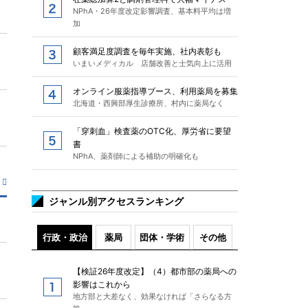
NPhA・26年度改定影響調査、基本料平均は増
加
顧客満足度調査を毎年実施、社内表彰も
いまいメディカル 店舗改善と士気向上に活用
オンライン服薬指導ブース、利用薬局を募集
北海道・西興部厚生診療所、村内に薬局なく
「穿刺血」検査薬のOTC化、厚労省に要望
書
NPhA、薬剤師による補助の明確化も
ジャンル別アクセスランキング
行政・政治
薬局
団体・学術
その他
【検証26年度改定】（4）都市部の薬局への
影響はこれから
地方部と大差なく、効果なければ「さらなる方