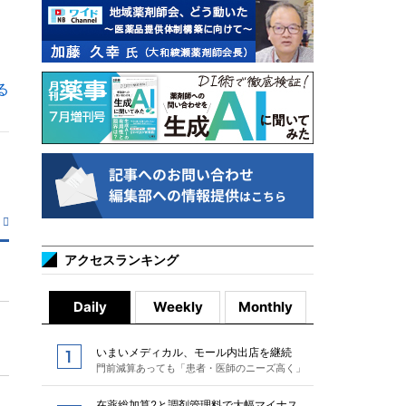
る
アクセスランキング
Daily
Weekly
Monthly
いまいメディカル、モール内出店を継続
門前減算あっても「患者・医師のニーズ高く」
在薬総加算2と調剤管理料で大幅マイナス