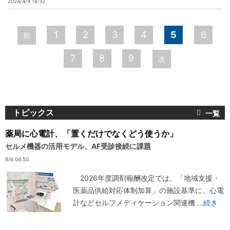
2024/4/4 18:32
ペ
1
2
3
4
5
6
前
ー
7
8
9
次
ジ
トピックス
薬局に心電計、「置くだけでなくどう使うか」
セルメ機器の活用モデル、AF受診接続に課題
8/6 04:50
2026年度調剤報酬改定では、「地域支援・
医薬品供給対応体制加算」の施設基準に、心電
計などセルフメディケーション関連機
...続き