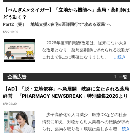
【ぺんぎん×タイガー】「立地から機能へ」薬局・薬剤師は
どう動く？
Part2（完） 地域支援×在宅×医師同行で"攻める薬局"へ
5/22 19:00
2026年度調剤報酬改定は、従来にない大き
な改定となり、薬局薬剤師に求められる役割が
これまで以上に明確になりました。
...続き
企画広告
【AD】「脱・立地依存」へ急展開 岐路に立たされる薬局
経営 「PHARMACY NEWSBREAK」特別編集2026より
6/9 04:30
少子高齢化や人口減少、医療DXなどの社会
情勢に加え、対物から対人業務への転換が求め
られ、薬局を取り巻く環境は厳しさを増
...続き