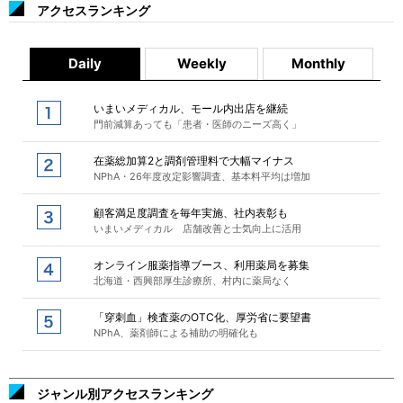
アクセスランキング
Daily
Weekly
Monthly
いまいメディカル、モール内出店を継続
門前減算あっても「患者・医師のニーズ高く」
在薬総加算2と調剤管理料で大幅マイナス
NPhA・26年度改定影響調査、基本料平均は増加
顧客満足度調査を毎年実施、社内表彰も
いまいメディカル 店舗改善と士気向上に活用
オンライン服薬指導ブース、利用薬局を募集
北海道・西興部厚生診療所、村内に薬局なく
「穿刺血」検査薬のOTC化、厚労省に要望書
NPhA、薬剤師による補助の明確化も
ジャンル別アクセスランキング