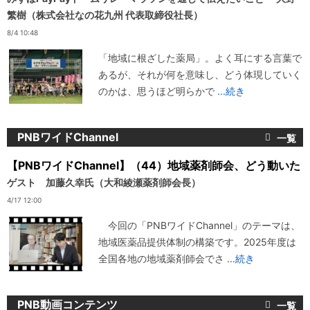
繁樹（株式会社なの花九州 代表取締役社長）
8/4 10:48
「地域に根ざした薬局」。よく耳にする言葉で
あるが、それが何を意味し、どう体現していく
のかは、思うほど明らかで
...続き
PNBワイドChannel
【PNBワイドChannel】（44）地域薬剤師会、どう動いた
ゲスト 加藤久幸氏（大和綾瀬薬剤師会長）
4/17 12:00
今回の「PNBワイドChannel」のテーマは、
地域医薬品提供体制の構築です。2025年度は
全国各地の地域薬剤師会でさ
...続き
PNB動画コンテンツ