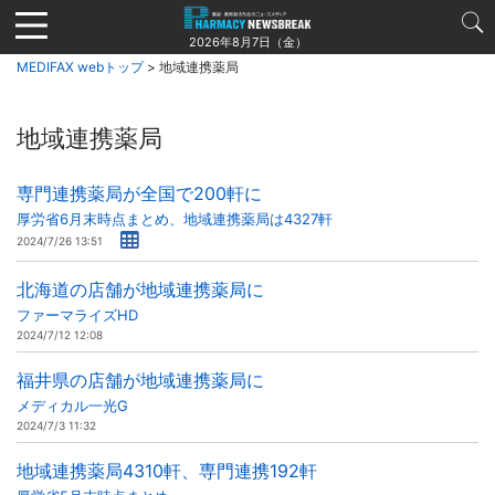
Jump
to
2026年8月7日（金）
navigation
MEDIFAX webトップ
> 地域連携薬局
地域連携薬局
専門連携薬局が全国で200軒に
厚労省6月末時点まとめ、地域連携薬局は4327軒
2024/7/26 13:51
北海道の店舗が地域連携薬局に
ファーマライズHD
2024/7/12 12:08
福井県の店舗が地域連携薬局に
メディカル一光G
2024/7/3 11:32
地域連携薬局4310軒、専門連携192軒