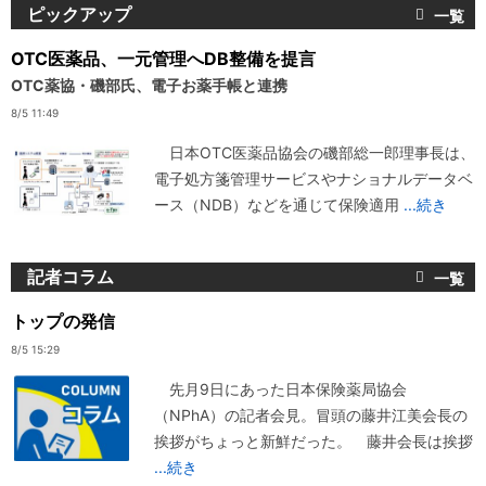
ピックアップ
OTC医薬品、一元管理へDB整備を提言
OTC薬協・磯部氏、電子お薬手帳と連携
8/5 11:49
日本OTC医薬品協会の磯部総一郎理事長は、
電子処方箋管理サービスやナショナルデータベ
ース（NDB）などを通じて保険適用
...続き
記者コラム
トップの発信
8/5 15:29
先月9日にあった日本保険薬局協会
（NPhA）の記者会見。冒頭の藤井江美会長の
挨拶がちょっと新鮮だった。 藤井会長は挨拶
...続き