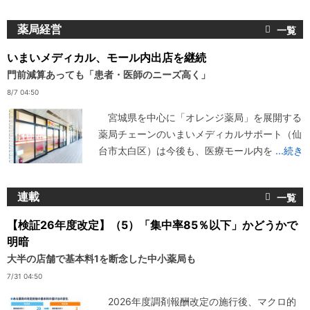
薬局経営
いまいメディカル、モール内出店を継続
門前減算あっても「患者・医師のニーズ高く」
8/7 04:50
宮城県を中心に「オレンジ薬局」を展開する
薬局チェーンのいまいメディカルサポート（仙
台市太白区）は今後も、医療モール内を
...続き
連載
【検証26年度改定】（5）「集中率85％以下」かどうかで
明暗
大半の店舗で基本料1を断念した中小薬局も
7/31 04:50
2026年度調剤報酬改定の施行後、マクロ的