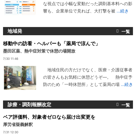
な視点では小幅な変動だった調剤基本料への影
響も、企業単位で見れば、大打撃を被
...続き
地域発
移動中の訪看・ヘルパーも「薬局で涼んで」
墨田区薬、熱中症対策で休憩の場開放
7/30 11:46
地域住民の方だけでなく、医療・介護従事者
の皆さんもお気軽に休憩どうぞ―。 熱中症予
防のため「一時休憩所」として薬局の場
...続き
診療・調剤報酬改定
ベア評価料、対象者ゼロなら届け出変更を
厚労省疑義解釈
7/31 12:30