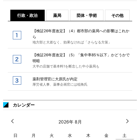
行政・政治
薬局
団体・学術
その他
【検証26年度改定】（4）都市部の薬局への影響はこれか
ら
地方部と大差なく、効果なければ「さらなる方策」
【検証26年度改定】（5）「集中率85％以下」かどうかで
明暗
大半の店舗で基本料1を断念した中小薬局も
薬剤管理官に大原氏が内定
厚労省人事、薬事企画官には稲角氏
カレンダー
2026年 8月
日
月
火
水
木
金
土