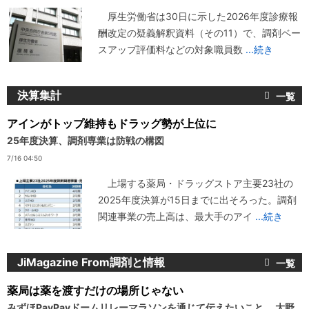
厚生労働省は30日に示した2026年度診療報
酬改定の疑義解釈資料（その11）で、調剤ベー
スアップ評価料などの対象職員数
...続き
決算集計
アインがトップ維持もドラッグ勢が上位に
25年度決算、調剤専業は防戦の構図
7/16 04:50
上場する薬局・ドラッグストア主要23社の
2025年度決算が15日までに出そろった。調剤
関連事業の売上高は、最大手のアイ
...続き
JiMagazine From調剤と情報
薬局は薬を渡すだけの場所じゃない
みずほPayPayドームリレーマラソンを通じて伝えたいこと 大野