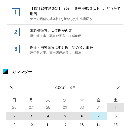
【検証26年度改定】（5）「集中率85％以下」かどうかで
明暗
大半の店舗で基本料1を断念した中小薬局も
薬剤管理官に大原氏が内定
厚労省人事、薬事企画官には稲角氏
医薬担当審議官に中井氏、初の私大出身
厚労省人事、薬局関連施策にも精通
カレンダー
2026年 8月
日
月
火
水
木
金
土
26
27
28
29
30
31
1
2
3
4
5
6
7
8
9
10
11
12
13
14
15