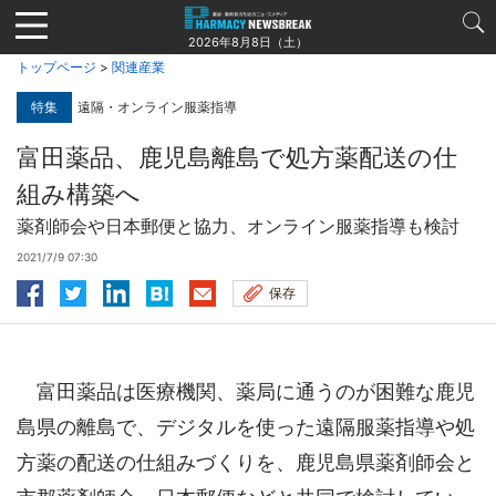
Jump
to
2026年8月8日（土）
navigation
トップページ
>
関連産業
特集
遠隔・オンライン服薬指導
富田薬品、鹿児島離島で処方薬配送の仕
組み構築へ
薬剤師会や日本郵便と協力、オンライン服薬指導も検討
2021/7/9 07:30
保存
富田薬品は医療機関、薬局に通うのが困難な鹿児
島県の離島で、デジタルを使った遠隔服薬指導や処
方薬の配送の仕組みづくりを、鹿児島県薬剤師会と