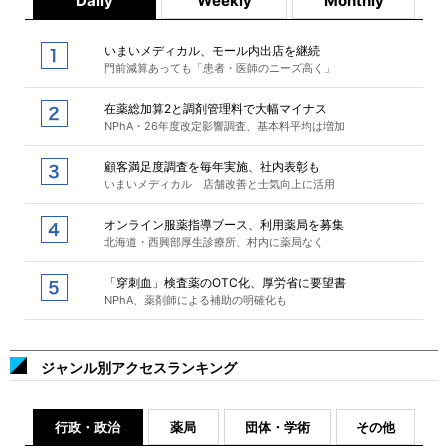
Daily
Weekly
Monthly
いまいメディカル、モール内出店を継続
門前減算あっても「患者・医師のニーズ高く」
在薬総加算2と調剤管理料で大幅マイナス
NPhA・26年度改定影響調査、基本料平均は増加
顧客満足度調査を毎年実施、社内表彰も
いまいメディカル 店舗改善と士気向上に活用
オンライン服薬指導ブース、利用薬局を募集
北海道・西興部厚生診療所、村内に薬局なく
「穿刺血」検査薬のOTC化、厚労省に要望書
NPhA、薬剤師による補助の明確化も
ジャンル別アクセスランキング
行政・政治
薬局
団体・学術
その他