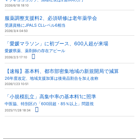
2026/6/18 18:10
服薬調整支援料2、必須研修は老年薬学会
受講資格にJPALS CLレベル6相当
2026/3/4 04:50
「愛媛マラソン」に初ブース、600人超が来場
愛媛県薬、薬剤師の存在アピール
2026/2/3 17:10
【速報】基本料、都市部密集地域の新規開局で減算
26年度改定、地域支援加算は後発品割合を加え改称
2026/1/23 10:51
「小規模乱立」高集中率の基本料1に照準
中医協、特別区の「600回超・85％以上」問題視
2025/11/28 18:34