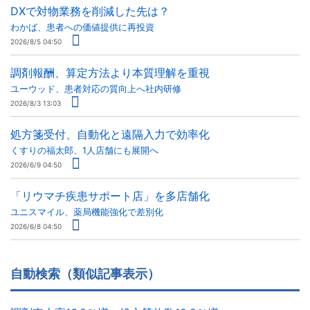
DXで対物業務を削減した先は？
わかば、患者への価値提供に再投資
2026/8/5 04:50
調剤報酬、算定方法より本質理解を重視
ユーウッド、患者対応の質向上へ社内研修
2026/8/3 13:03
処方箋受付、自動化と遠隔入力で効率化
くすりの福太郎、1人店舗にも展開へ
2026/6/9 04:50
「リウマチ疾患サポート店」を多店舗化
ユニスマイル、薬局機能強化で差別化
2026/6/8 04:50
自動検索（類似記事表示）