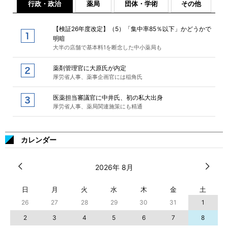
行政・政治
薬局
団体・学術
その他
【検証26年度改定】（5）「集中率85％以下」かどうかで
明暗
大半の店舗で基本料1を断念した中小薬局も
薬剤管理官に大原氏が内定
厚労省人事、薬事企画官には稲角氏
医薬担当審議官に中井氏、初の私大出身
厚労省人事、薬局関連施策にも精通
カレンダー
2026年 8月
日
月
火
水
木
金
土
26
27
28
29
30
31
1
2
3
4
5
6
7
8