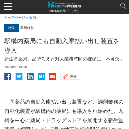
Jump
to
2026年8月8日（土）
navigation
トップページ
>
薬局
特集
薬局経営
駅構内薬局にも自動入庫払い出し装置を
導入
新生堂薬局、品ぞろえと対人業務時間の確保に「不可欠」
2021/8/12 04:50
保存
医薬品の自動入庫払い出し装置など、調剤業務の
自動化装置が駅構内の薬局にも導入され始めた。九
州を中心に薬局・ドラッグストアを展開する新生堂