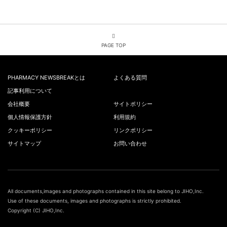
PAGE TOP
PHARMACY NEWSBREAKとは
よくある質問
記事利用について
会社概要
サイトポリシー
個人情報保護方針
利用規約
クッキーポリシー
リンクポリシー
サイトマップ
お問い合わせ
All documents,images and photographs contained in this site belong to JIHO,Inc.
Use of these documents, images and photographs is strictly prohibited.
Copyright (C) JIHO,Inc.