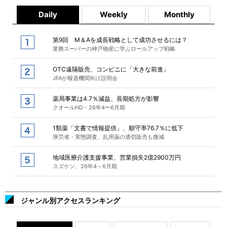
Daily
Weekly
Monthly
第9回 M＆Aを成長戦略として成功させるには？
業務スーパーの神戸物産に学ぶロールアップ戦略
OTC遠隔販売、コンビニに「大きな前進」
JFAが報道機関向け説明会
薬局事業は4.7％減益、長期処方が影響
クオールHD・26年4〜6月期
1類薬「文書で情報提供」、順守率76.7％に低下
厚労省・実態調査、乱用薬の適切販売も微減
地域医療介護支援事業、営業損失2億2900万円
スズケン、26年4～6月期
ジャンル別アクセスランキング