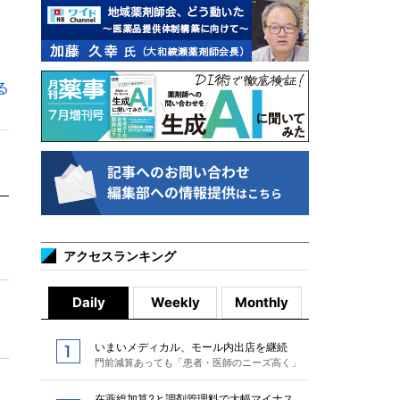
る
アクセスランキング
Daily
Weekly
Monthly
いまいメディカル、モール内出店を継続
門前減算あっても「患者・医師のニーズ高く」
在薬総加算2と調剤管理料で大幅マイナス