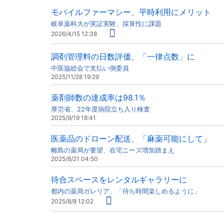
モバイルファーマシー、平時利用にメリット
岐阜薬科大が実証実験、採算性に課題
2026/4/15 12:38
調剤管理料の日数評価、「一律点数」に
中医協総会で支払い側委員
2025/11/28 19:29
薬剤師数の達成率は98.1％
厚労省、22年度病院立ち入り検査
2025/9/19 18:41
医薬品のドローン配送、「麻薬可能にして」
離島の薬局が要望、在宅ニーズ増加踏まえ
2025/8/21 04:50
待合スペースをレンタルギャラリーに
都内の薬局ガレリア、「待ち時間楽しめるように」
2025/8/8 12:02