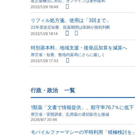
改正薬機法に対応、オンラインは要件緩和
2022/1/26 18:49
リフィル処方箋、使用は「3回まで」
22年度改定短冊、投薬期間は医師が個別判断
2022/1/26 18:14
特別基本料、地域支援・後発品加算を減算へ
厚労省・短冊、敷地内薬局にさらに厳しく
2022/1/26 17:33
行政・政治
一覧
1類薬「文書で情報提供」、順守率76.7％に低下
厚労省・実態調査、乱用薬の適切販売も微減
2026/8/7 20:46
モバイルファーマシーの平時利用「積極検討を