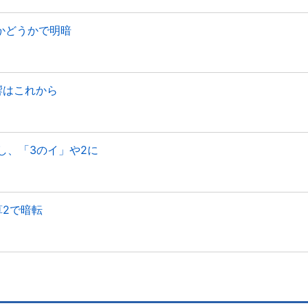
かどうかで明暗
響はこれから
し、「3のイ」や2に
算2で暗転