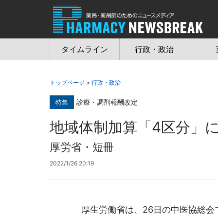
Jump
to
navigation
タイムライン
行政・政治
トップページ
>
行政・政治
診療・調剤報酬改定
特集
地域体制加算「4区分」
厚労省・短冊
2022/1/26 20:19
厚生労働省は、26日の中医協総会で