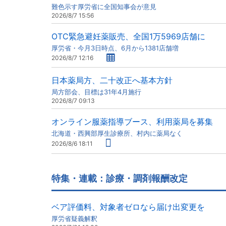
難色示す厚労省に全国知事会が意見
2026/8/7 15:56
OTC緊急避妊薬販売、全国1万5969店舗に
厚労省・今月3日時点、6月から1381店舗増
2026/8/7 12:16
日本薬局方、二十改正へ基本方針
局方部会、目標は31年4月施行
2026/8/7 09:13
オンライン服薬指導ブース、利用薬局を募集
北海道・西興部厚生診療所、村内に薬局なく
2026/8/6 18:11
特集・連載：診療・調剤報酬改定
ベア評価料、対象者ゼロなら届け出変更を
厚労省疑義解釈