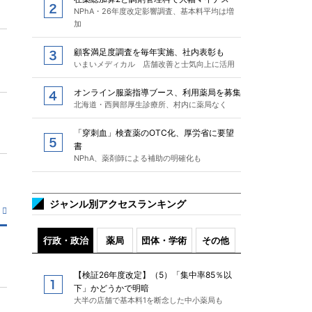
NPhA・26年度改定影響調査、基本料平均は増
加
顧客満足度調査を毎年実施、社内表彰も
いまいメディカル 店舗改善と士気向上に活用
オンライン服薬指導ブース、利用薬局を募集
北海道・西興部厚生診療所、村内に薬局なく
「穿刺血」検査薬のOTC化、厚労省に要望
書
NPhA、薬剤師による補助の明確化も
ジャンル別アクセスランキング
行政・政治
薬局
団体・学術
その他
【検証26年度改定】（5）「集中率85％以
下」かどうかで明暗
大半の店舗で基本料1を断念した中小薬局も