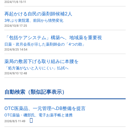
2024/11/6 15:11
再起かける自民の薬剤師候補2人
3年ぶり衆院選、前回から情勢変化
2024/10/8 17:25
「包括ケアシステム」構築へ、地域薬を重要視
日薬・岩月会長が示した薬剤師会の「4つの助」
2024/9/25 14:54
薬局の敷居下げる取り組みに本腰を
「処方箋がないと入りにくい」払拭へ
2024/9/10 12:48
自動検索（類似記事表示）
OTC医薬品、一元管理へDB整備を提言
OTC薬協・磯部氏、電子お薬手帳と連携
2026/8/5 11:49