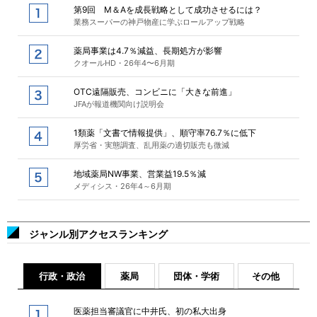
第9回 M＆Aを成長戦略として成功させるには？
業務スーパーの神戸物産に学ぶロールアップ戦略
薬局事業は4.7％減益、長期処方が影響
クオールHD・26年4〜6月期
OTC遠隔販売、コンビニに「大きな前進」
JFAが報道機関向け説明会
1類薬「文書で情報提供」、順守率76.7％に低下
厚労省・実態調査、乱用薬の適切販売も微減
地域薬局NW事業、営業益19.5％減
メディシス・26年4～6月期
ジャンル別アクセスランキング
行政・政治
薬局
団体・学術
その他
医薬担当審議官に中井氏、初の私大出身