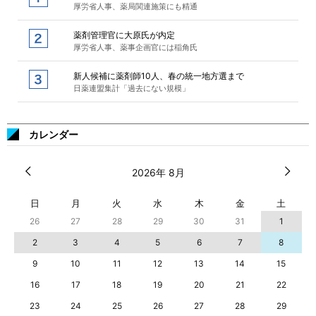
厚労省人事、薬局関連施策にも精通
薬剤管理官に大原氏が内定
厚労省人事、薬事企画官には稲角氏
新人候補に薬剤師10人、春の統一地方選まで
日薬連盟集計「過去にない規模」
カレンダー
2026年 8月
日
月
火
水
木
金
土
26
27
28
29
30
31
1
2
3
4
5
6
7
8
9
10
11
12
13
14
15
16
17
18
19
20
21
22
23
24
25
26
27
28
29