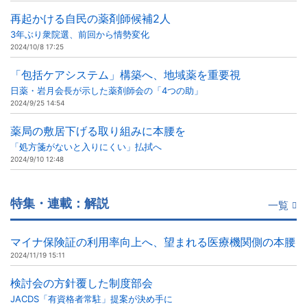
再起かける自民の薬剤師候補2人
3年ぶり衆院選、前回から情勢変化
2024/10/8 17:25
「包括ケアシステム」構築へ、地域薬を重要視
日薬・岩月会長が示した薬剤師会の「4つの助」
2024/9/25 14:54
薬局の敷居下げる取り組みに本腰を
「処方箋がないと入りにくい」払拭へ
2024/9/10 12:48
特集・連載：解説
一覧
マイナ保険証の利用率向上へ、望まれる医療機関側の本腰
2024/11/19 15:11
検討会の方針覆した制度部会
JACDS「有資格者常駐」提案が決め手に