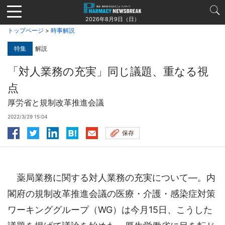
Jump
to
2026年8月9日（日）
navigation
トップページ
>
時事解説
特集
解説
「対人業務の充実」同じ議題、重なる視
点
厚労省と規制改革推進会議
2022/3/29 15:04
保存
薬局業務に関する対人業務の充実について―。内
閣府の規制改革推進会議の医療・介護・感染症対策
ワーキンググループ（WG）は今月15日、こうした