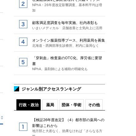
NPhA・26年度改定影響調査、基本料平均は増
加
顧客満足度調査を毎年実施、社内表彰も
いまいメディカル 店舗改善と士気向上に活用
オンライン服薬指導ブース、利用薬局を募集
北海道・西興部厚生診療所、村内に薬局なく
「穿刺血」検査薬のOTC化、厚労省に要望
書
NPhA、薬剤師による補助の明確化も
ジャンル別アクセスランキング
行政・政治
薬局
団体・学術
その他
【検証26年度改定】（4）都市部の薬局への
影響はこれから
地方部と大差なく、効果なければ「さらなる方