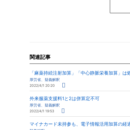
関連記事
「麻薬持続注射加算」「中心静脈栄養加算」は
厚労省、疑義解釈
2022/4/1 20:20
外来服薬支援料1と2は併算定不可
厚労省、疑義解釈
2022/4/1 19:53
マイナカード未持参も、電子情報活用加算の経