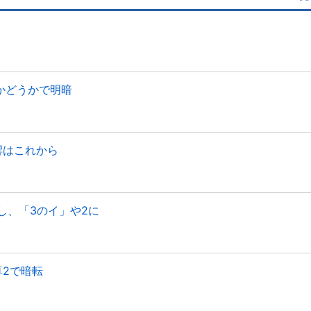
かどうかで明暗
響はこれから
し、「3のイ」や2に
算2で暗転