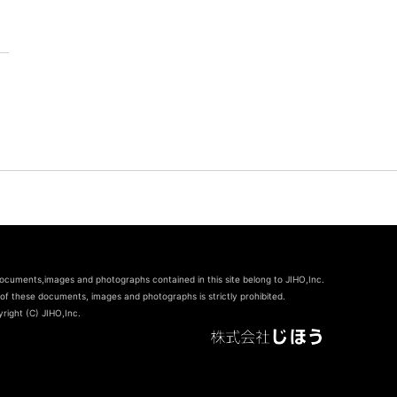
documents,images and photographs contained in this site belong to JIHO,Inc.
of these documents, images and photographs is strictly prohibited.
right (C) JIHO,Inc.