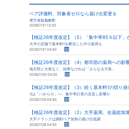
ベア評価料、対象者ゼロなら届け出変更を
厚労省疑義解釈
2026/7/31 12:30
【検証26年度改定】（5）「集中率85％以下」
大半の店舗で基本料1を断念した中小薬局も
2026/7/31 04:50
【検証26年度改定】（4）都市部の薬局への影
地方部と大差なく、効果なければ「さらなる方策」
2026/7/30 04:50
【検証26年度改定】（3）続く基本料1の切り崩
3は「ハからロ」へ、集中率計算の見直し影響か
2026/7/29 04:50
【検証26年度改定】（2）大手薬局、在薬総加
大手ドラッグは調剤ベア加算の届け出低調
2026/7/28 04:50