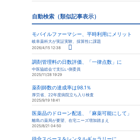
自動検索（類似記事表示）
モバイルファーマシー、平時利用にメリット
岐阜薬科大が実証実験、採算性に課題
2026/4/15 12:38
調剤管理料の日数評価、「一律点数」に
中医協総会で支払い側委員
2025/11/28 19:29
薬剤師数の達成率は98.1％
厚労省、22年度病院立ち入り検査
2025/9/19 18:41
医薬品のドローン配送、「麻薬可能にして」
離島の薬局が要望、在宅ニーズ増加踏まえ
2025/8/21 04:50
待合スペースをレンタルギャラリーに