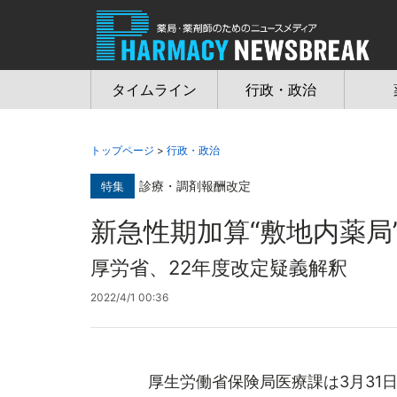
Jump
to
navigation
タイムライン
行政・政治
トップページ
>
行政・政治
診療・調剤報酬改定
特集
新急性期加算“敷地内薬局
厚労省、22年度改定疑義解釈
2022/4/1 00:36
厚生労働省保険局医療課は3月31日