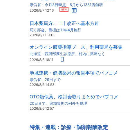
厚労省・今月3日時点、6月から1381店舗増
NEW
2026/8/7 12:16
日本薬局方、二十改正へ基本方針
局方部会、目標は31年4月施行
2026/8/7 09:13
オンライン服薬指導ブース、利用薬局を募集
北海道・西興部厚生診療所、村内に薬局なく
2026/8/6 18:11
地域連携・健増薬局の報告事項でパブコメ
厚労省、29日まで
2026/8/6 14:53
OTC類似薬、検討会取りまとめでパブコメ
20日まで、追加負担の例外を整理
2026/8/6 12:57
特集・連載：診療・調剤報酬改定