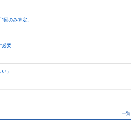
1回のみ算定」
績示す必要
しい」
一覧