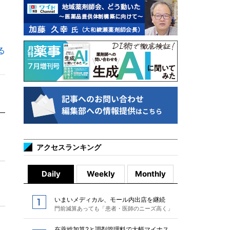
る
アクセスランキング
Daily
Weekly
Monthly
いまいメディカル、モール内出店を継続
門前減算あっても「患者・医師のニーズ高く」
在薬総加算2と調剤管理料で大幅マイナス