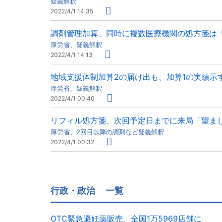
疑義解釈
2022/4/1 14:35
調剤管理加算、同時に複数医療機関の処方箋は「
厚労省、疑義解釈
2022/4/1 14:13
地域支援体制加算2の届け出も、加算1の実
厚労省、疑義解釈
2022/4/1 00:40
リフィル処方箋、次回予定日までに来局「望ま
厚労省、2回目以降の調剤など疑義解釈
2022/4/1 00:32
行政・政治
一覧
OTC緊急避妊薬販売、全国1万5969店舗に