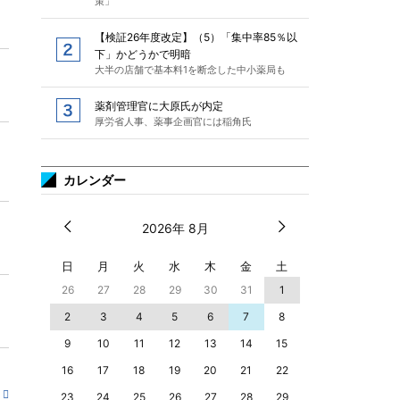
策」
【検証26年度改定】（5）「集中率85％以
下」かどうかで明暗
大半の店舗で基本料1を断念した中小薬局も
薬剤管理官に大原氏が内定
厚労省人事、薬事企画官には稲角氏
カレンダー
2026年 8月
日
月
火
水
木
金
土
26
27
28
29
30
31
1
2
3
4
5
6
7
8
9
10
11
12
13
14
15
16
17
18
19
20
21
22
23
24
25
26
27
28
29