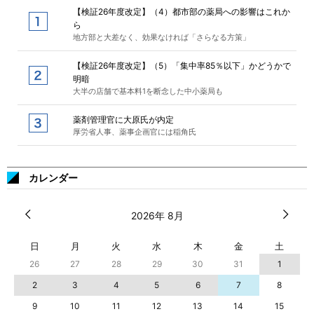
【検証26年度改定】（4）都市部の薬局への影響はこれか
ら
地方部と大差なく、効果なければ「さらなる方策」
【検証26年度改定】（5）「集中率85％以下」かどうかで
明暗
大半の店舗で基本料1を断念した中小薬局も
薬剤管理官に大原氏が内定
厚労省人事、薬事企画官には稲角氏
カレンダー
2026年 8月
日
月
火
水
木
金
土
26
27
28
29
30
31
1
2
3
4
5
6
7
8
9
10
11
12
13
14
15