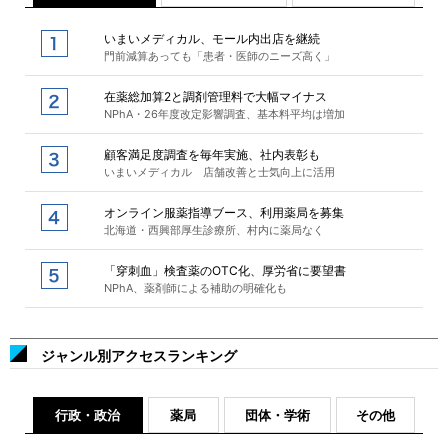
いまいメディカル、モール内出店を継続
門前減算あっても「患者・医師のニーズ高く」
在薬総加算2と調剤管理料で大幅マイナス
NPhA・26年度改定影響調査、基本料平均は増加
顧客満足度調査を毎年実施、社内表彰も
いまいメディカル 店舗改善と士気向上に活用
オンライン服薬指導ブース、利用薬局を募集
北海道・西興部厚生診療所、村内に薬局なく
「穿刺血」検査薬のOTC化、厚労省に要望書
NPhA、薬剤師による補助の明確化も
ジャンル別アクセスランキング
行政・政治
薬局
団体・学術
その他