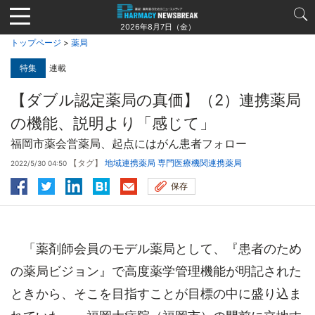
Jump
to
2026年8月7日（金）
navigation
トップページ
>
薬局
特集
連載
【ダブル認定薬局の真価】（2）連携薬局
の機能、説明より「感じて」
福岡市薬会営薬局、起点にはがん患者フォロー
【タグ】
地域連携薬局
専門医療機関連携薬局
2022/5/30 04:50
保存
「薬剤師会員のモデル薬局として、『患者のため
の薬局ビジョン』で高度薬学管理機能が明記された
ときから、そこを目指すことが目標の中に盛り込ま