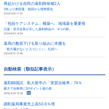
再起かける自民の薬剤師候補2人
3年ぶり衆院選、前回から情勢変化
2024/10/8 17:25
「包括ケアシステム」構築へ、地域薬を重要視
日薬・岩月会長が示した薬剤師会の「4つの助」
2024/9/25 14:54
薬局の敷居下げる取り組みに本腰を
「処方箋がないと入りにくい」払拭へ
2024/9/10 12:48
自動検索（類似記事表示）
薬剤師国試、私大新卒の「実質合格率」74％
最大で合格率に50ポイント超の差
2026/3/26 15:39
調剤薬局事業売上高50.6％増