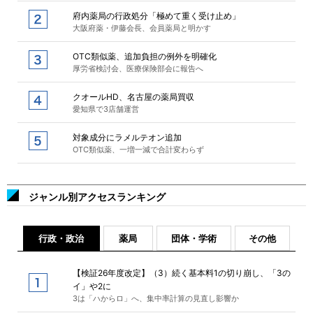
府内薬局の行政処分「極めて重く受け止め」
大阪府薬・伊藤会長、会員薬局と明かす
OTC類似薬、追加負担の例外を明確化
厚労省検討会、医療保険部会に報告へ
クオールHD、名古屋の薬局買収
愛知県で3店舗運営
対象成分にラメルテオン追加
OTC類似薬、一増一減で合計変わらず
ジャンル別アクセスランキング
行政・政治
薬局
団体・学術
その他
【検証26年度改定】（3）続く基本料1の切り崩し、「3の
イ」や2に
3は「ハからロ」へ、集中率計算の見直し影響か