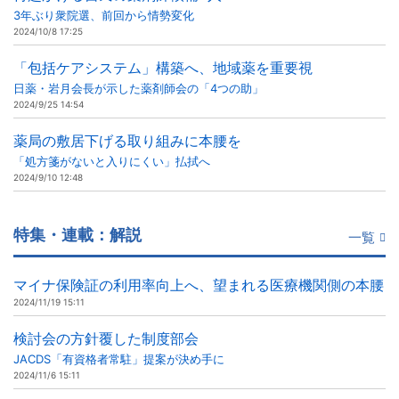
3年ぶり衆院選、前回から情勢変化
2024/10/8 17:25
「包括ケアシステム」構築へ、地域薬を重要視
日薬・岩月会長が示した薬剤師会の「4つの助」
2024/9/25 14:54
薬局の敷居下げる取り組みに本腰を
「処方箋がないと入りにくい」払拭へ
2024/9/10 12:48
特集・連載：解説
一覧
マイナ保険証の利用率向上へ、望まれる医療機関側の本腰
2024/11/19 15:11
検討会の方針覆した制度部会
JACDS「有資格者常駐」提案が決め手に
2024/11/6 15:11