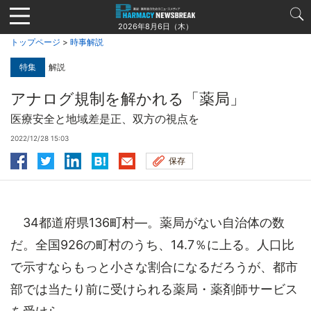
Jump
to
2026年8月6日（木）
navigation
トップページ
>
時事解説
特集
解説
アナログ規制を解かれる「薬局」
医療安全と地域差是正、双方の視点を
2022/12/28 15:03
保存
34都道府県136町村―。薬局がない自治体の数
だ。全国926の町村のうち、14.7％に上る。人口比
で示すならもっと小さな割合になるだろうが、都市
部では当たり前に受けられる薬局・薬剤師サービス