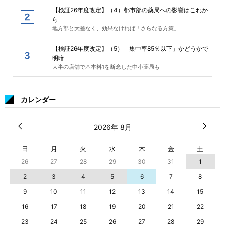
【検証26年度改定】（4）都市部の薬局への影響はこれか
ら
地方部と大差なく、効果なければ「さらなる方策」
【検証26年度改定】（5）「集中率85％以下」かどうかで
明暗
大半の店舗で基本料1を断念した中小薬局も
カレンダー
2026年 8月
日
月
火
水
木
金
土
26
27
28
29
30
31
1
2
3
4
5
6
7
8
9
10
11
12
13
14
15
16
17
18
19
20
21
22
23
24
25
26
27
28
29