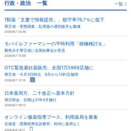
行政・政治
一覧
一覧
1類薬「文書で情報提供」、順守率76.7％に低下
厚労省・実態調査、乱用薬の適切販売も微減
2026/8/7 20:46
モバイルファーマシーの平時利用「積極検討を」
難色示す厚労省に全国知事会が意見
2026/8/7 15:56
OTC緊急避妊薬販売、全国1万5969店舗に
厚労省・今月3日時点、6月から1381店舗増
2026/8/7 12:16
日本薬局方、二十改正へ基本方針
局方部会、目標は31年4月施行
2026/8/7 09:13
オンライン服薬指導ブース、利用薬局を募集
北海道・西興部厚生診療所、村内に薬局なく
2026/8/6 18:11