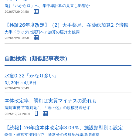
3は「ハからロ」へ、集中率計算の見直し影響か
2026/7/29 04:50
【検証26年度改定】（2）大手薬局、在薬総加算2で暗転
大手ドラッグは調剤ベア加算の届け出低調
2026/7/28 04:50
自動検索（類似記事表示）
水痘0.32「かなり多い」
3月30日～4月5日
2026/4/20 08:49
本体改定率、調剤は実質マイナスの恐れも
病院重視で“塩対応”、「適正化」の規模見通せず
2025/12/24 20:01
【続報】26年度本体改定率3.09％、施設類型別も設定
物価・経営支援対応で、通常分の各科配分率ほぼ維持