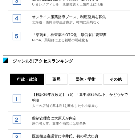
いまいメディカル 店舗改善と士気向上に活用
オンライン服薬指導ブース、利用薬局を募集
北海道・西興部厚生診療所、村内に薬局なく
「穿刺血」検査薬のOTC化、厚労省に要望書
NPhA、薬剤師による補助の明確化も
ジャンル別アクセスランキング
行政・政治
薬局
団体・学術
その他
【検証26年度改定】（5）「集中率85％以下」かどうかで
明暗
大半の店舗で基本料1を断念した中小薬局も
薬剤管理官に大原氏が内定
厚労省人事、薬事企画官には稲角氏
医薬担当審議官に中井氏、初の私大出身