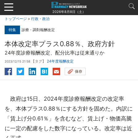
Jump
to
2026年8月8日（土）
navigation
トップページ
>
行政・政治
特集
診療・調剤報酬改定
本体改定率プラス0.88％、政府方針
24年度診療報酬改定、配分比率は従来通りか
【タグ】
24年度報酬改定
2023/12/15 21:58
保存
政府は15日、2024年度診療報酬改定の改定率
を、本体プラス0.88％にする方針を固めた。内訳に
「賃上げ分0.61％」を含むなど、賃上げ・物価高騰
に一定の配慮をした数字になっている。改定率は近