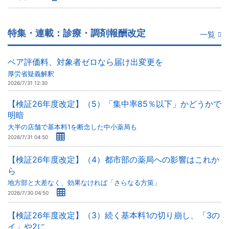
特集・連載：診療・調剤報酬改定
一覧
ベア評価料、対象者ゼロなら届け出変更を
厚労省疑義解釈
2026/7/31 12:30
【検証26年度改定】（5）「集中率85％以下」かどうかで
明暗
大半の店舗で基本料1を断念した中小薬局も
2026/7/31 04:50
【検証26年度改定】（4）都市部の薬局への影響はこれか
ら
地方部と大差なく、効果なければ「さらなる方策」
2026/7/30 04:50
【検証26年度改定】（3）続く基本料1の切り崩し、「3の
イ」や2に