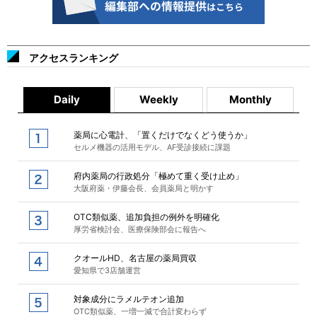
アクセスランキング
Daily
Weekly
Monthly
薬局に心電計、「置くだけでなくどう使うか」
セルメ機器の活用モデル、AF受診接続に課題
府内薬局の行政処分「極めて重く受け止め」
大阪府薬・伊藤会長、会員薬局と明かす
OTC類似薬、追加負担の例外を明確化
厚労省検討会、医療保険部会に報告へ
クオールHD、名古屋の薬局買収
愛知県で3店舗運営
対象成分にラメルテオン追加
OTC類似薬、一増一減で合計変わらず