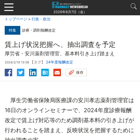
Jump
to
2026年8月7日（金）
navigation
トップページ
>
行政・政治
特集
診療・調剤報酬改定
賃上げ状況把握へ、抽出調査を予定
厚労省・安川薬剤管理官、基本料引き上げ踏まえ
【タグ】
24年度報酬改定
2024/2/19 15:08
保存
厚生労働省保険局医療課の安川孝志薬剤管理官は
16日のオンラインセミナーで、2024年度診療報酬
改定で賃上げ対応等のため調剤基本料の引き上げが
行われることを踏まえ、反映状況を把握するために