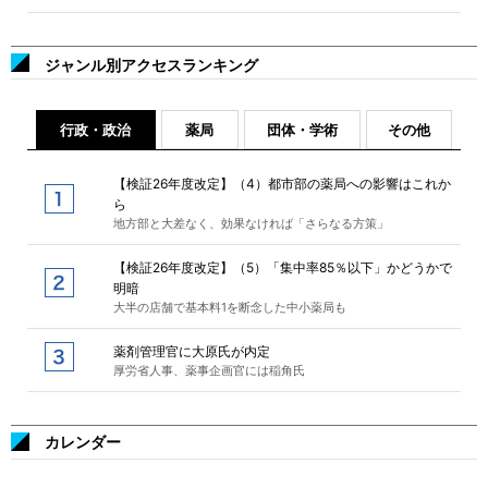
ジャンル別アクセスランキング
行政・政治
薬局
団体・学術
その他
【検証26年度改定】（4）都市部の薬局への影響はこれか
ら
地方部と大差なく、効果なければ「さらなる方策」
【検証26年度改定】（5）「集中率85％以下」かどうかで
明暗
大半の店舗で基本料1を断念した中小薬局も
薬剤管理官に大原氏が内定
厚労省人事、薬事企画官には稲角氏
カレンダー