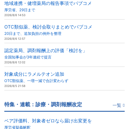
地域連携・健増薬局の報告事項でパブコメ
厚労省、29日まで
2026/8/6 14:53
OTC類似薬、検討会取りまとめでパブコメ
20日まで、追加負担の例外を整理
2026/8/6 12:57
認定薬局、調剤報酬上の評価「検討を」
全国知事会が3年連続で提言
2026/8/6 12:02
対象成分にラメルテオン追加
OTC類似薬、一増一減で合計変わらず
2026/8/5 21:58
特集・連載：診療・調剤報酬改定
一覧
ベア評価料、対象者ゼロなら届け出変更を
厚労省疑義解釈