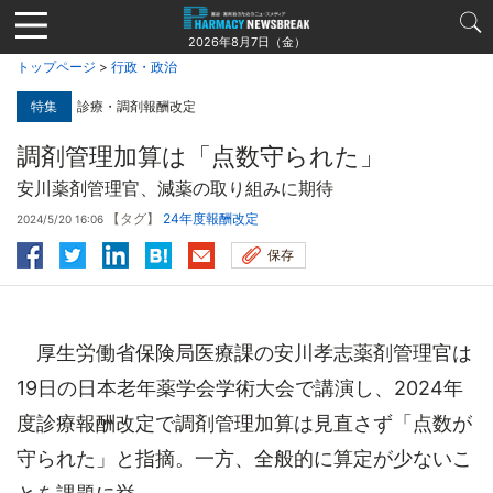
Jump
to
2026年8月7日（金）
navigation
トップページ
>
行政・政治
特集
診療・調剤報酬改定
調剤管理加算は「点数守られた」
安川薬剤管理官、減薬の取り組みに期待
【タグ】
24年度報酬改定
2024/5/20 16:06
保存
厚生労働省保険局医療課の安川孝志薬剤管理官は
19日の日本老年薬学会学術大会で講演し、2024年
度診療報酬改定で調剤管理加算は見直さず「点数が
守られた」と指摘。一方、全般的に算定が少ないこ