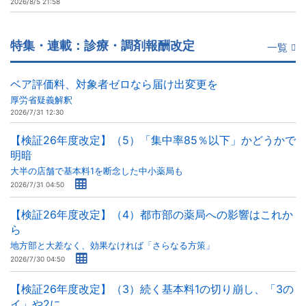
2026/8/5 21:58
特集・連載：診療・調剤報酬改定
一覧
ベア評価料、対象者ゼロなら届け出変更を
厚労省疑義解釈
2026/7/31 12:30
【検証26年度改定】（5）「集中率85％以下」かどうかで
明暗
大半の店舗で基本料1を断念した中小薬局も
2026/7/31 04:50
【検証26年度改定】（4）都市部の薬局への影響はこれか
ら
地方部と大差なく、効果なければ「さらなる方策」
2026/7/30 04:50
【検証26年度改定】（3）続く基本料1の切り崩し、「3の
イ」や2に