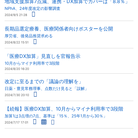
地域支援加算7点減、連携・DX加算でカバーは「8.8％」
NPhA、24年度改定の影響調査
2024/9/5 21:28
長期品選定療養、医療関係者向けポスターを公開
厚労省、後発品推奨求める
2024/8/22 15:51
「医療DX加算」見直しを官報告示
10月からマイナ利用率で3段階
2024/8/20 16:20
改定に至るまでの「議論の理解を」
日薬・豊見常務理事、点数だけ見ると「誤解」
2024/7/30 20:10
【続報】医療DX加算、10月からマイナ利用率で3段階
加算1は3点増の7点、基準は「15％、25年1月から30％」
2024/7/17 17:01