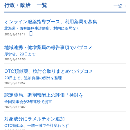
行政・政治
一覧
一覧
オンライン服薬指導ブース、利用薬局を募集
北海道・西興部厚生診療所、村内に薬局なく
2026/8/6 18:11
地域連携・健増薬局の報告事項でパブコメ
厚労省、29日まで
2026/8/6 14:53
OTC類似薬、検討会取りまとめでパブコメ
20日まで、追加負担の例外を整理
2026/8/6 12:57
認定薬局、調剤報酬上の評価「検討を」
全国知事会が3年連続で提言
2026/8/6 12:02
対象成分にラメルテオン追加
OTC類似薬、一増一減で合計変わらず