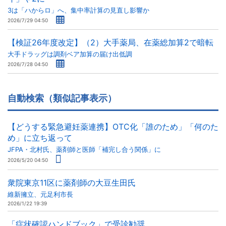
3は「ハからロ」へ、集中率計算の見直し影響か
2026/7/29 04:50
【検証26年度改定】（2）大手薬局、在薬総加算2で暗転
大手ドラッグは調剤ベア加算の届け出低調
2026/7/28 04:50
自動検索（類似記事表示）
【どうする緊急避妊薬連携】OTC化「誰のため」「何のた
め」に立ち返って
JFPA・北村氏、薬剤師と医師「補完し合う関係」に
2026/5/20 04:50
衆院東京11区に薬剤師の大豆生田氏
維新擁立、元足利市長
2026/1/22 19:39
「症状確認ハンドブック」で受診勧奨