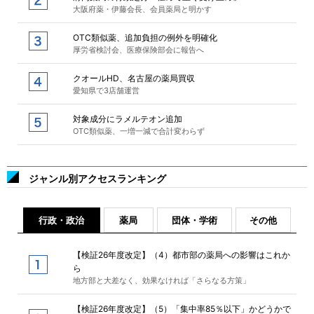
大阪府薬・伊藤会長、会員薬局と明かす
OTC類似薬、追加負担の例外を明確化
厚労省検討会、医療保険部会に報告へ
クオールHD、名古屋の薬局買収
愛知県で3店舗運営
対象成分にラメルテオン追加
OTC類似薬、一増一減で合計変わらず
ジャンル別アクセスランキング
行政・政治
薬局
団体・学術
その他
【検証26年度改定】（4）都市部の薬局への影響はこれか
ら
地方部と大差なく、効果なければ「さらなる方策」
【検証26年度改定】（5）「集中率85％以下」かどうかで