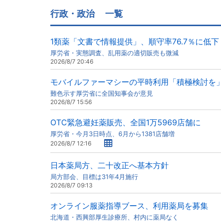
行政・政治
一覧
1類薬「文書で情報提供」、順守率76.7％に低下
厚労省・実態調査、乱用薬の適切販売も微減
2026/8/7 20:46
モバイルファーマシーの平時利用「積極検討を
難色示す厚労省に全国知事会が意見
2026/8/7 15:56
OTC緊急避妊薬販売、全国1万5969店舗に
厚労省・今月3日時点、6月から1381店舗増
2026/8/7 12:16
日本薬局方、二十改正へ基本方針
局方部会、目標は31年4月施行
2026/8/7 09:13
オンライン服薬指導ブース、利用薬局を募集
北海道・西興部厚生診療所、村内に薬局なく