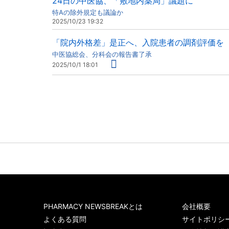
24日の中医協、「敷地内薬局」議題に
特Aの除外規定も議論か
2025/10/23 19:32
「院内外格差」是正へ、入院患者の調剤評価を
中医協総会、分科会の報告書了承
2025/10/1 18:01
PHARMACY NEWSBREAKとは
会社概要
よくある質問
サイトポリシ