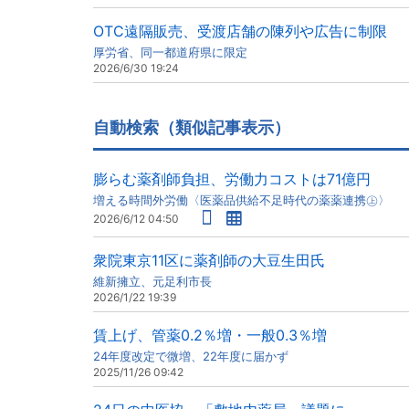
OTC遠隔販売、受渡店舗の陳列や広告に制限
厚労省、同一都道府県に限定
2026/6/30 19:24
自動検索（類似記事表示）
膨らむ薬剤師負担、労働力コストは71億円
増える時間外労働〈医薬品供給不足時代の薬薬連携㊤〉
2026/6/12 04:50
衆院東京11区に薬剤師の大豆生田氏
維新擁立、元足利市長
2026/1/22 19:39
賃上げ、管薬0.2％増・一般0.3％増
24年度改定で微増、22年度に届かず
2025/11/26 09:42