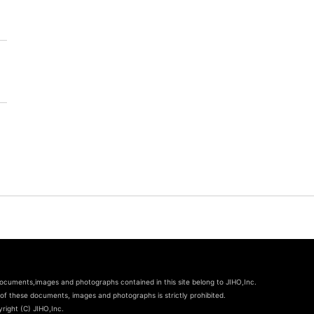
documents,images and photographs contained in this site belong to JIHO,Inc.
of these documents, images and photographs is strictly prohibited.
right (C) JIHO,Inc.