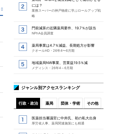
には？
業務スーパーの神戸物産に学ぶロールアップ戦
略
門前減算の近隣薬局要件、19.7％が該当
NPhA会員調査
薬局事業は4.7％減益、長期処方が影響
クオールHD・26年4〜6月期
地域薬局NW事業、営業益19.5％減
メディシス・26年4～6月期
ジャンル別アクセスランキング
行政・政治
薬局
団体・学術
その他
医薬担当審議官に中井氏、初の私大出身
厚労省人事、薬局関連施策にも精通