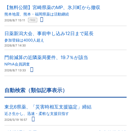
【無料公開】宮崎県薬のMP、氷川町から撤収
熊本地震、熊本・福岡県薬は活動継続
2026/8/7 15:11
FREE
日薬新潟大会、事前申し込み12日まで延長
参加登録は4000人超え
2026/8/7 14:30
門前減算の近隣薬局要件、19.7％が該当
NPhA会員調査
2026/8/7 13:33
自動検索（類似記事表示）
東北6県薬、「災害時相互支援協定」締結
近さ生かし、迅速・柔軟な支援目指す
2026/5/19 16:57