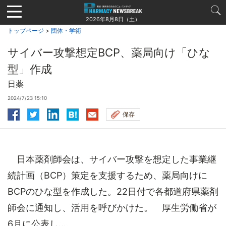
Jump
to
2026年8月8日（土）
navigation
トップページ
>
団体・学術
サイバー攻撃想定BCP、薬局向け「ひな
型」作成
日薬
2024/7/23 15:10
保存
日本薬剤師会は、サイバー攻撃を想定した事業継
続計画（BCP）策定を支援するため、薬局向けに
BCPのひな型を作成した。22日付で各都道府県薬剤
師会に通知し、活用を呼びかけた。 厚生労働省が
6月に公表し...