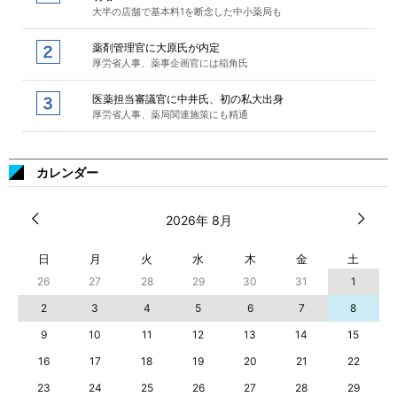
大半の店舗で基本料1を断念した中小薬局も
薬剤管理官に大原氏が内定
厚労省人事、薬事企画官には稲角氏
医薬担当審議官に中井氏、初の私大出身
厚労省人事、薬局関連施策にも精通
カレンダー
2026年 8月
日
月
火
水
木
金
土
26
27
28
29
30
31
1
2
3
4
5
6
7
8
9
10
11
12
13
14
15
16
17
18
19
20
21
22
23
24
25
26
27
28
29