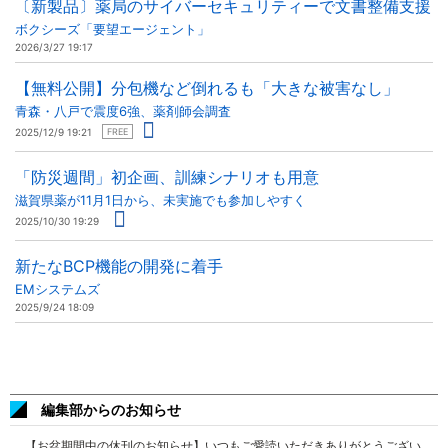
〔新製品〕薬局のサイバーセキュリティーで文書整備支援
ボクシーズ「要望エージェント」
2026/3/27 19:17
【無料公開】分包機など倒れるも「大きな被害なし」
青森・八戸で震度6強、薬剤師会調査
2025/12/9 19:21
FREE
「防災週間」初企画、訓練シナリオも用意
滋賀県薬が11月1日から、未実施でも参加しやすく
2025/10/30 19:29
新たなBCP機能の開発に着手
EMシステムズ
2025/9/24 18:09
編集部からのお知らせ
【お盆期間中の休刊のお知らせ】いつもご愛読いただきありがとうござい