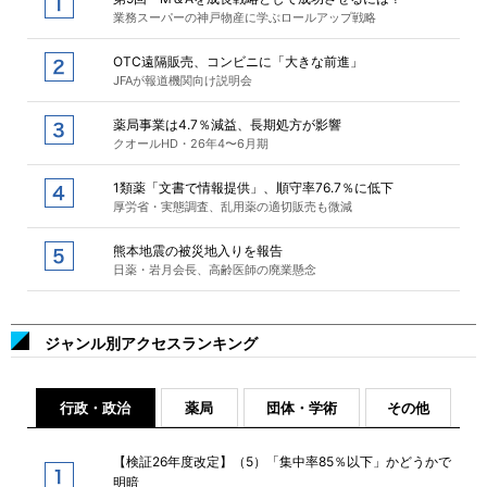
業務スーパーの神戸物産に学ぶロールアップ戦略
OTC遠隔販売、コンビニに「大きな前進」
JFAが報道機関向け説明会
薬局事業は4.7％減益、長期処方が影響
クオールHD・26年4〜6月期
1類薬「文書で情報提供」、順守率76.7％に低下
厚労省・実態調査、乱用薬の適切販売も微減
熊本地震の被災地入りを報告
日薬・岩月会長、高齢医師の廃業懸念
ジャンル別アクセスランキング
行政・政治
薬局
団体・学術
その他
【検証26年度改定】（5）「集中率85％以下」かどうかで
明暗