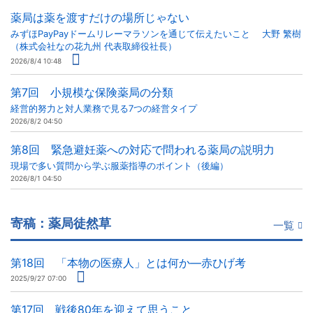
薬局は薬を渡すだけの場所じゃない
みずほPayPayドームリレーマラソンを通じて伝えたいこと 大野 繁樹
（株式会社なの花九州 代表取締役社長）
2026/8/4 10:48
第7回 小規模な保険薬局の分類
経営的努力と対人業務で見る7つの経営タイプ
2026/8/2 04:50
第8回 緊急避妊薬への対応で問われる薬局の説明力
現場で多い質問から学ぶ服薬指導のポイント（後編）
2026/8/1 04:50
寄稿：薬局徒然草
一覧
第18回 「本物の医療人」とは何か―赤ひげ考
2025/9/27 07:00
第17回 戦後80年を迎えて思うこと