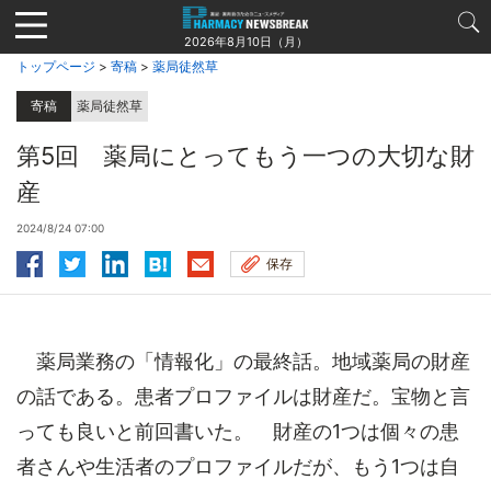
Jump
to
2026年8月10日（月）
navigation
トップページ
>
寄稿
>
薬局徒然草
寄稿
薬局徒然草
第5回 薬局にとってもう一つの大切な財
産
2024/8/24 07:00
保存
薬局業務の「情報化」の最終話。地域薬局の財産
の話である。患者プロファイルは財産だ。宝物と言
っても良いと前回書いた。 財産の1つは個々の患
者さんや生活者のプロファイルだが、もう1つは自