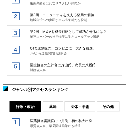
後期高齢者は死亡リスク低い傾向か
第8回 コミュニティを支える薬局の価値
地域自治への参画が生み出す新たな役割
第9回 M＆Aを成長戦略として成功させるには？
業務スーパーの神戸物産に学ぶロールアップ戦略
OTC遠隔販売、コンビニに「大きな前進」
JFAが報道機関向け説明会
医療担当の主計官に片山氏、次長に八幡氏
財務省人事
ジャンル別アクセスランキング
行政・政治
薬局
団体・学術
その他
医薬担当審議官に中井氏、初の私大出身
厚労省人事、薬局関連施策にも精通