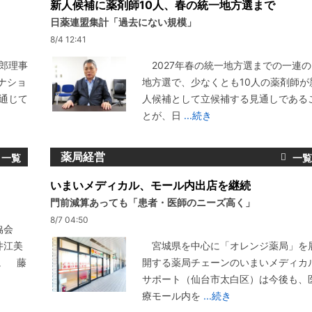
新人候補に薬剤師10人、春の統一地方選まで
日薬連盟集計「過去にない規模」
8/4 12:41
郎理事
2027年春の統一地方選までの一連の
ナショ
地方選で、少なくとも10人の薬剤師が
通じて
人候補として立候補する見通しである
とが、日
...続き
薬局経営
いまいメディカル、モール内出店を継続
門前減算あっても「患者・医師のニーズ高く」
8/7 04:50
協会
井江美
宮城県を中心に「オレンジ薬局」を
。 藤
開する薬局チェーンのいまいメディカ
サポート（仙台市太白区）は今後も、
療モール内を
...続き