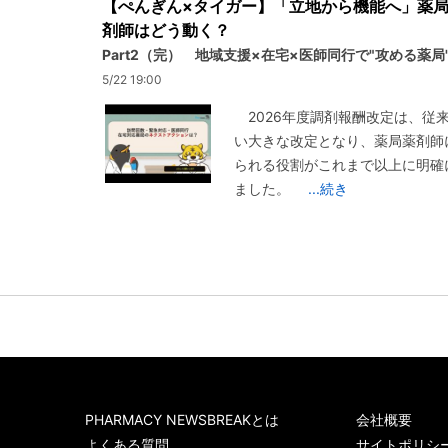
【ぺんぎん×タイガー】「立地から機能へ」薬
剤師はどう動く？
Part2（完） 地域支援×在宅×医師同行で"攻める薬局
5/22 19:00
2026年度調剤報酬改定は、従
い大きな改定となり、薬局薬剤師
られる役割がこれまで以上に明確
ました。
...続き
PHARMACY NEWSBREAKとは
会社概要
よくある質問
サイトポリシ