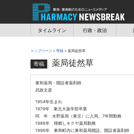
Jump
to
navigation
タイムライン
行政・政治
トップページ
>
寄稿
> 薬局徒然草
薬局徒然草
寄稿
東和薬局・開設者薬剤師
武政文彦
1954年生まれ
1979年 東北大薬学部卒業
同 年 水野薬局（東京）に入局。7年間勤務
1986年 帰郷しキクヤ薬局勤務
1996年 東和町内に東和薬局開設。開設者薬剤師