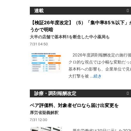
連載
【検証26年度改定】（5）「集中率85％以下」
うかで明暗
大半の店舗で基本料1を断念した中小薬局も
7/31 04:50
2026年度調剤報酬改定の施行
クロ的な視点では小幅な変動だっ
基本料への影響も、企業単位で見
大打撃を被
...続き
診療・調剤報酬改定
ベア評価料、対象者ゼロなら届け出変更を
厚労省疑義解釈
7/31 12:30
厚生労働省は30日に示した202