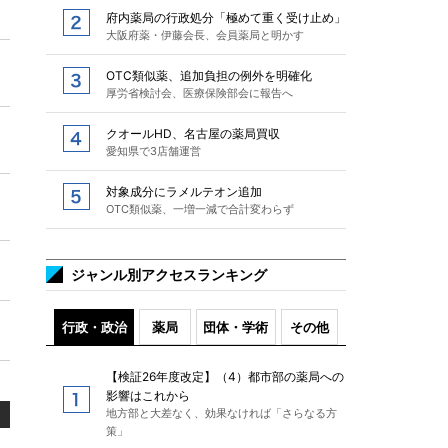
府内薬局の行政処分「極めて重く受け止め」
大阪府薬・伊藤会長、会員薬局と明かす
OTC類似薬、追加負担の例外を明確化
厚労省検討会、医療保険部会に報告へ
クオールHD、名古屋の薬局買収
愛知県で3店舗運営
対象成分にラメルテオン追加
OTC類似薬、一増一減で合計変わらず
ジャンル別アクセスランキング
行政・政治
薬局
団体・学術
その他
【検証26年度改定】（4）都市部の薬局への
影響はこれから
地方部と大差なく、効果なければ「さらなる方
策」