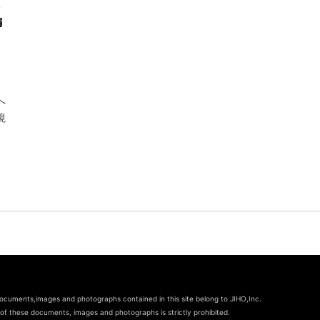
編
へ
境
documents,images and photographs contained in this site belong to JIHO,Inc.
of these documents, images and photographs is strictly prohibited.