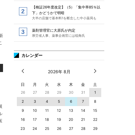
【検証26年度改定】（5）「集中率85％以
下」かどうかで明暗
大半の店舗で基本料1を断念した中小薬局も
薬剤管理官に大原氏が内定
新
厚労省人事、薬事企画官には稲角氏
こ
カレンダー
2026年 8月
日
月
火
水
木
金
土
26
27
28
29
30
31
1
2
3
4
5
6
7
8
展
9
10
11
12
13
14
15
ル
16
17
18
19
20
21
22
医
23
24
25
26
27
28
29