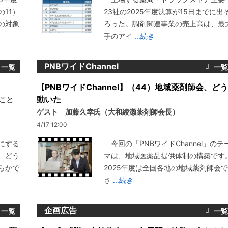
11）
23社の2025年度決算が15日までに出
の対象
ろった。調剤関連事業の売上高は、最
手のアイ
...続き
PNBワイドChannel
【PNBワイドChannel】（44）地域薬剤師会、どう
動いた
いこと
ゲスト 加藤久幸氏（大和綾瀬薬剤師会長）
4/17 12:00
にする
今回の「PNBワイドChannel」のテ
、どう
マは、地域医薬品提供体制の構築です
らかで
2025年度は全国各地の地域薬剤師会で
さ
...続き
企画広告