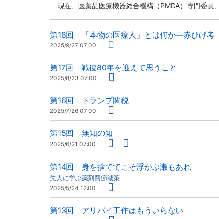
現在、医薬品医療機器総合機構（PMDA）専門委員
第18回 「本物の医療人」とは何か―赤ひげ考
2025/9/27 07:00
第17回 戦後80年を迎えて思うこと
2025/8/23 07:00
第16回 トランプ関税
2025/7/26 07:00
第15回 無知の知
2025/6/21 07:00
第14回 身を捨ててこそ浮かぶ瀬もあれ
先人に学ぶ薬剤費節減策
2025/5/24 12:00
第13回 アリバイ工作はもういらない