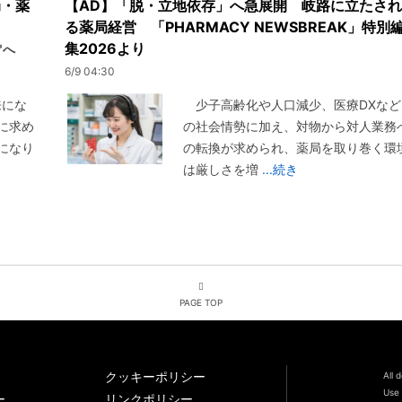
局・薬
【AD】「脱・立地依存」へ急展開 岐路に立たされ
る薬局経営 「PHARMACY NEWSBREAK」特別
集2026より
"へ
6/9 04:30
来にな
少子高齢化や人口減少、医療DXなど
に求め
の社会情勢に加え、対物から対人業務
になり
の転換が求められ、薬局を取り巻く環
は厳しさを増
...続き
PAGE TOP
クッキーポリシー
All 
Use 
ー
リンクポリシー