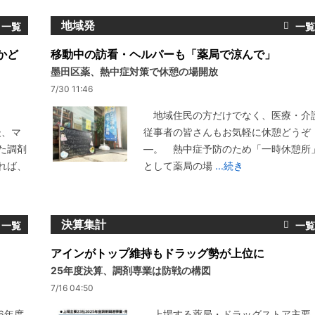
地域発
かど
移動中の訪看・ヘルパーも「薬局で涼んで」
墨田区薬、熱中症対策で休憩の場開放
7/30 11:46
地域住民の方だけでなく、医療・介
後、マ
従事者の皆さんもお気軽に休憩どうぞ
た調剤
―。 熱中症予防のため「一時休憩所
れば、
として薬局の場
...続き
決算集計
アインがトップ維持もドラッグ勢が上位に
25年度決算、調剤専業は防戦の構図
7/16 04:50
6年度
上場する薬局・ドラッグストア主要