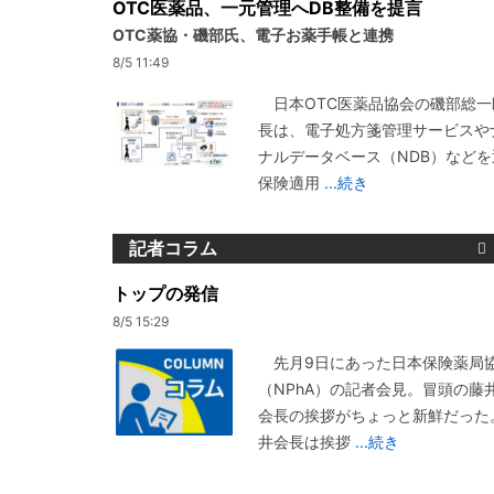
OTC医薬品、一元管理へDB整備を提言
OTC薬協・磯部氏、電子お薬手帳と連携
8/5 11:49
日本OTC医薬品協会の磯部総一
長は、電子処方箋管理サービスや
ナルデータベース（NDB）などを
保険適用
...続き
記者コラム
トップの発信
8/5 15:29
先月9日にあった日本保険薬局
（NPhA）の記者会見。冒頭の藤
会長の挨拶がちょっと新鮮だった
井会長は挨拶
...続き