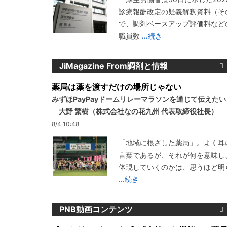
診療報酬改定の疑義解釈資料（その
で、調剤ベースアップ評価料など
職員数
...続き
JiMagazine From調剤と情報
薬局は薬を渡すだけの場所じゃない
みずほPayPayドームリレーマラソンを通じて伝えた
大野 繁樹（株式会社なの花九州 代表取締役社長）
8/4 10:48
「地域に根ざした薬局」。よく耳
言葉であるが、それが何を意味し
体現していくのかは、思うほど明
...続き
PNB動画コンテンツ