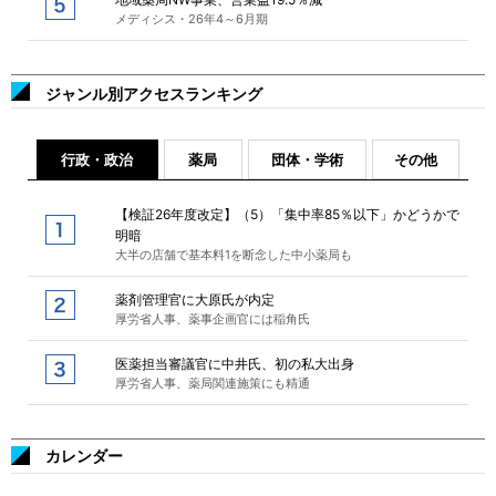
メディシス・26年4～6月期
ジャンル別アクセスランキング
行政・政治
薬局
団体・学術
その他
【検証26年度改定】（5）「集中率85％以下」かどうかで
明暗
大半の店舗で基本料1を断念した中小薬局も
薬剤管理官に大原氏が内定
厚労省人事、薬事企画官には稲角氏
医薬担当審議官に中井氏、初の私大出身
厚労省人事、薬局関連施策にも精通
カレンダー