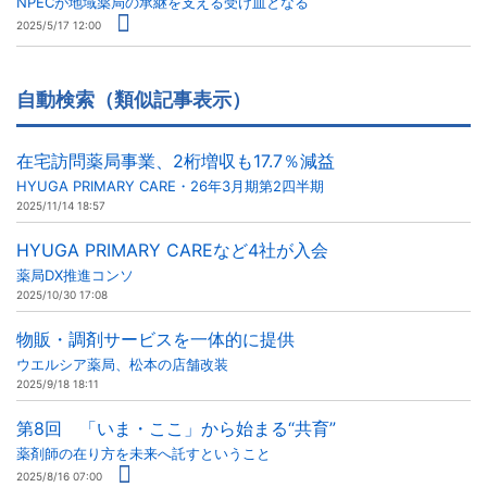
NPECが地域薬局の承継を支える受け皿となる
2025/5/17 12:00
自動検索（類似記事表示）
在宅訪問薬局事業、2桁増収も17.7％減益
HYUGA PRIMARY CARE・26年3月期第2四半期
2025/11/14 18:57
HYUGA PRIMARY CAREなど4社が入会
薬局DX推進コンソ
2025/10/30 17:08
物販・調剤サービスを一体的に提供
ウエルシア薬局、松本の店舗改装
2025/9/18 18:11
第8回 「いま・ここ」から始まる“共育”
薬剤師の在り方を未来へ託すということ
2025/8/16 07:00