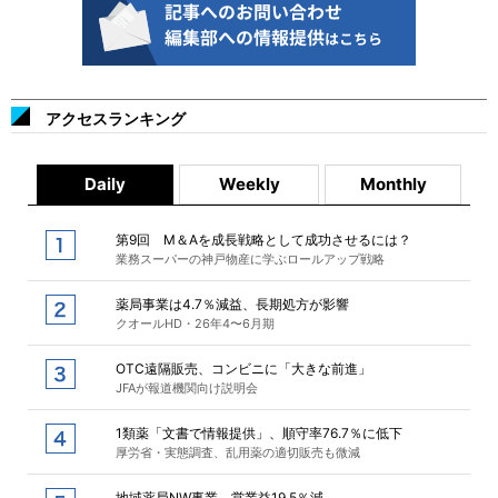
アクセスランキング
Daily
Weekly
Monthly
第9回 M＆Aを成長戦略として成功させるには？
業務スーパーの神戸物産に学ぶロールアップ戦略
薬局事業は4.7％減益、長期処方が影響
クオールHD・26年4〜6月期
OTC遠隔販売、コンビニに「大きな前進」
JFAが報道機関向け説明会
1類薬「文書で情報提供」、順守率76.7％に低下
厚労省・実態調査、乱用薬の適切販売も微減
地域薬局NW事業、営業益19.5％減