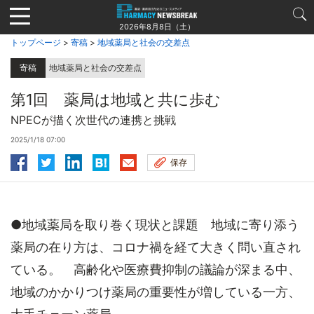
Jump
to
2026年8月8日（土）
navigation
トップページ
>
寄稿
>
地域薬局と社会の交差点
寄稿
地域薬局と社会の交差点
第1回 薬局は地域と共に歩む
NPECが描く次世代の連携と挑戦
2025/1/18 07:00
保存
●地域薬局を取り巻く現状と課題 地域に寄り添う
薬局の在り方は、コロナ禍を経て大きく問い直され
ている。 高齢化や医療費抑制の議論が深まる中、
地域のかかりつけ薬局の重要性が増している一方、