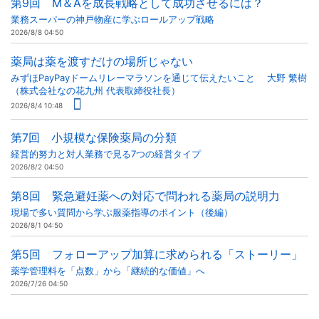
第9回 M＆Aを成長戦略として成功させるには？
業務スーパーの神戸物産に学ぶロールアップ戦略
2026/8/8 04:50
薬局は薬を渡すだけの場所じゃない
みずほPayPayドームリレーマラソンを通じて伝えたいこと 大野 繁樹
（株式会社なの花九州 代表取締役社長）
2026/8/4 10:48
第7回 小規模な保険薬局の分類
経営的努力と対人業務で見る7つの経営タイプ
2026/8/2 04:50
第8回 緊急避妊薬への対応で問われる薬局の説明力
現場で多い質問から学ぶ服薬指導のポイント（後編）
2026/8/1 04:50
第5回 フォローアップ加算に求められる「ストーリー」
薬学管理料を「点数」から「継続的な価値」へ
2026/7/26 04:50