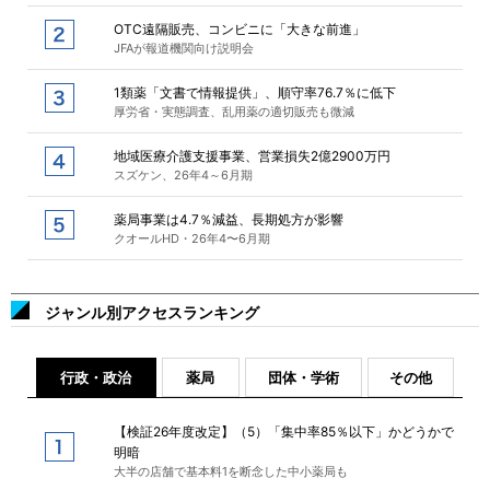
OTC遠隔販売、コンビニに「大きな前進」
JFAが報道機関向け説明会
1類薬「文書で情報提供」、順守率76.7％に低下
厚労省・実態調査、乱用薬の適切販売も微減
地域医療介護支援事業、営業損失2億2900万円
スズケン、26年4～6月期
薬局事業は4.7％減益、長期処方が影響
クオールHD・26年4〜6月期
ジャンル別アクセスランキング
行政・政治
薬局
団体・学術
その他
【検証26年度改定】（5）「集中率85％以下」かどうかで
明暗
大半の店舗で基本料1を断念した中小薬局も