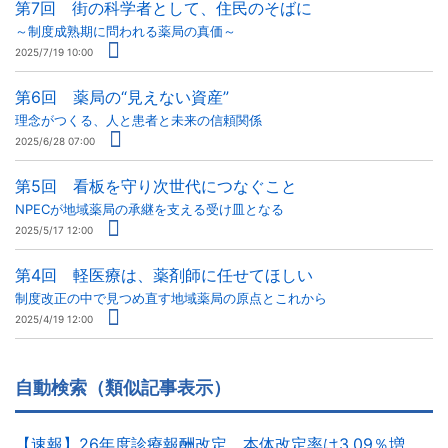
第7回 街の科学者として、住民のそばに
～制度成熟期に問われる薬局の真価～
2025/7/19 10:00
第6回 薬局の“見えない資産”
理念がつくる、人と患者と未来の信頼関係
2025/6/28 07:00
第5回 看板を守り次世代につなぐこと
NPECが地域薬局の承継を支える受け皿となる
2025/5/17 12:00
第4回 軽医療は、薬剤師に任せてほしい
制度改正の中で見つめ直す地域薬局の原点とこれから
2025/4/19 12:00
自動検索（類似記事表示）
【速報】26年度診療報酬改定、本体改定率は3.09％増