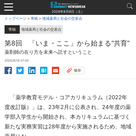
Jump
to
2026年8月8日（土）
navigation
トップページ
>
寄稿
>
地域薬局と社会の交差点
寄稿
地域薬局と社会の交差点
第8回 「いま・ここ」から始まる“共育”
薬剤師の在り方を未来へ託すということ
2025/8/16 07:00
保存
「薬学教育モデル・コアカリキュラム（2022年
度改訂版）」は、23年2月に公表され、24年度の薬
学部入学生から開始され、本カリキュラムに基づく
新たな実務実習は28年度から実施されるため、地域