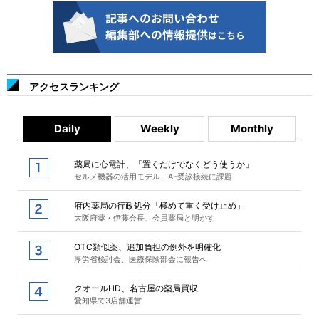
アクセスランキング
Daily
Weekly
Monthly
薬局に心電計、「置くだけでなくどう使うか」
セルメ機器の活用モデル、AF受診接続に課題
府内薬局の行政処分「極めて重く受け止め」
大阪府薬・伊藤会長、会員薬局と明かす
OTC類似薬、追加負担の例外を明確化
厚労省検討会、医療保険部会に報告へ
クオールHD、名古屋の薬局買収
愛知県で3店舗運営