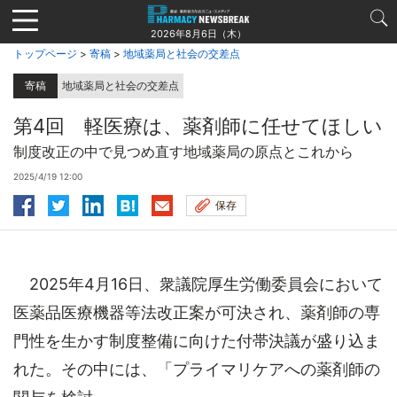
Jump
to
2026年8月6日（木）
navigation
トップページ
>
寄稿
>
地域薬局と社会の交差点
寄稿
地域薬局と社会の交差点
第4回 軽医療は、薬剤師に任せてほしい
制度改正の中で見つめ直す地域薬局の原点とこれから
2025/4/19 12:00
保存
2025年4月16日、衆議院厚生労働委員会において
医薬品医療機器等法改正案が可決され、薬剤師の専
門性を生かす制度整備に向けた付帯決議が盛り込ま
れた。その中には、「プライマリケアへの薬剤師の