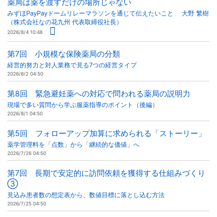
薬局は薬を渡すだけの場所じゃない
みずほPayPayドームリレーマラソンを通じて伝えたいこと 大野 繁樹
（株式会社なの花九州 代表取締役社長）
2026/8/4 10:48
第7回 小規模な保険薬局の分類
経営的努力と対人業務で見る7つの経営タイプ
2026/8/2 04:50
第8回 緊急避妊薬への対応で問われる薬局の説明力
現場で多い質問から学ぶ服薬指導のポイント（後編）
2026/8/1 04:50
第5回 フォローアップ加算に求められる「ストーリー」
薬学管理料を「点数」から「継続的な価値」へ
2026/7/26 04:50
第7回 長期で安定的に訪問依頼を獲得する仕組みづくり
③
見込み患者数の想定表から、数値目標に落とし込む方法
2026/7/25 04:50