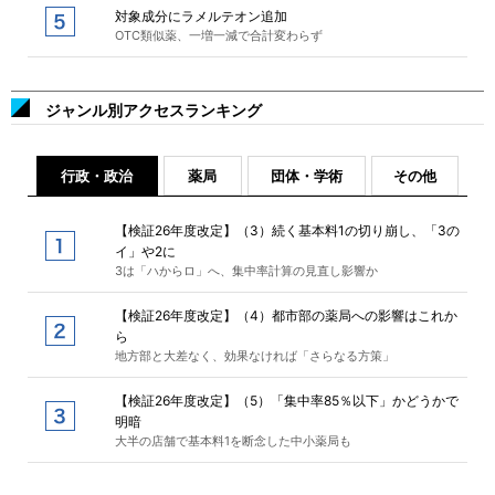
対象成分にラメルテオン追加
OTC類似薬、一増一減で合計変わらず
ジャンル別アクセスランキング
行政・政治
薬局
団体・学術
その他
【検証26年度改定】（3）続く基本料1の切り崩し、「3の
イ」や2に
3は「ハからロ」へ、集中率計算の見直し影響か
【検証26年度改定】（4）都市部の薬局への影響はこれか
ら
地方部と大差なく、効果なければ「さらなる方策」
【検証26年度改定】（5）「集中率85％以下」かどうかで
明暗
大半の店舗で基本料1を断念した中小薬局も