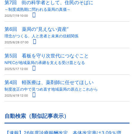
第7回 街の科学者として、住民のそばに
～制度成熟期に問われる薬局の真価～
2025/7/19 10:00
第6回 薬局の“見えない資産”
理念がつくる、人と患者と未来の信頼関係
2025/6/28 07:00
第5回 看板を守り次世代につなぐこと
NPECが地域薬局の承継を支える受け皿となる
2025/5/17 12:00
第4回 軽医療は、薬剤師に任せてほしい
制度改正の中で見つめ直す地域薬局の原点とこれから
2025/4/19 12:00
自動検索（類似記事表示）
【速報】26年度診療報酬改定、本体改定率は3.09％増