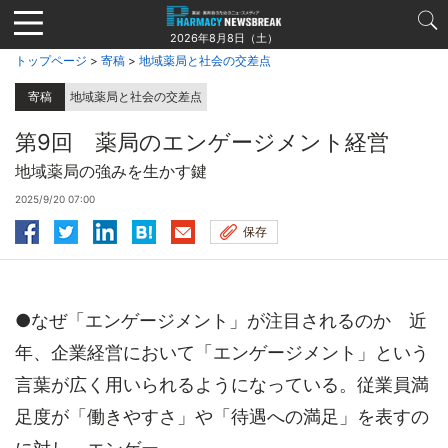
Jump
to
2026年8月8日（土）
navigation
トップページ
>
寄稿
>
地域薬局と社会の交差点
寄稿
地域薬局と社会の交差点
第9回 薬局のエンゲージメント経営
地域薬局の強みを生かす鍵
2025/9/20 07:00
保存
●なぜ「エンゲージメント」が注目されるのか 近
年、企業経営において「エンゲージメント」という
言葉が広く用いられるようになっている。従業員満
足度が「働きやすさ」や「待遇への満足」を表すの