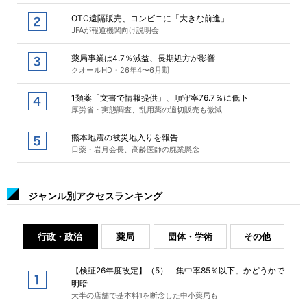
OTC遠隔販売、コンビニに「大きな前進」
JFAが報道機関向け説明会
薬局事業は4.7％減益、長期処方が影響
クオールHD・26年4〜6月期
1類薬「文書で情報提供」、順守率76.7％に低下
厚労省・実態調査、乱用薬の適切販売も微減
熊本地震の被災地入りを報告
日薬・岩月会長、高齢医師の廃業懸念
ジャンル別アクセスランキング
行政・政治
薬局
団体・学術
その他
【検証26年度改定】（5）「集中率85％以下」かどうかで
明暗
大半の店舗で基本料1を断念した中小薬局も