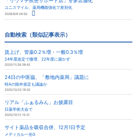
「リウマチ疾患サポート店」を多店舗化
ユニスマイル、薬局機能強化で差別化
2026/6/8 04:50
自動検索（類似記事表示）
賃上げ、管薬0.2％増・一般0.3％増
24年度改定で微増、22年度に届かず
2025/11/26 09:42
24日の中医協、「敷地内薬局」議題に
特Aの除外規定も議論か
2025/10/23 19:32
リアル「ふぁるみん」お披露目
日薬学術大会で
2025/10/12 15:31
サイト薬品を吸収合併、12月1日予定
メディカル一光G