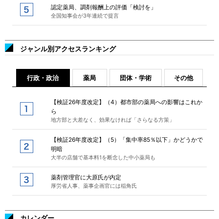
認定薬局、調剤報酬上の評価「検討を」
全国知事会が3年連続で提言
ジャンル別アクセスランキング
行政・政治
薬局
団体・学術
その他
【検証26年度改定】（4）都市部の薬局への影響はこれか
ら
地方部と大差なく、効果なければ「さらなる方策」
【検証26年度改定】（5）「集中率85％以下」かどうかで
明暗
大半の店舗で基本料1を断念した中小薬局も
薬剤管理官に大原氏が内定
厚労省人事、薬事企画官には稲角氏
カレンダー