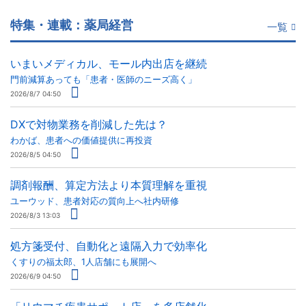
特集・連載：薬局経営
一覧
いまいメディカル、モール内出店を継続
門前減算あっても「患者・医師のニーズ高く」
2026/8/7 04:50
DXで対物業務を削減した先は？
わかば、患者への価値提供に再投資
2026/8/5 04:50
調剤報酬、算定方法より本質理解を重視
ユーウッド、患者対応の質向上へ社内研修
2026/8/3 13:03
処方箋受付、自動化と遠隔入力で効率化
くすりの福太郎、1人店舗にも展開へ
2026/6/9 04:50