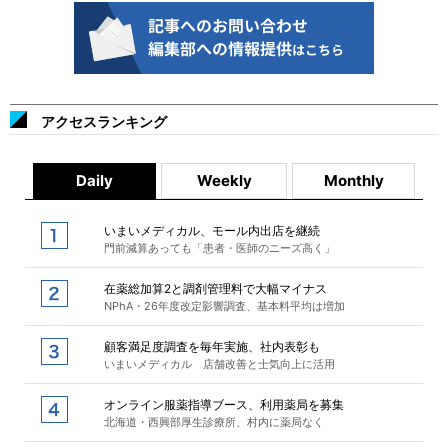
アクセスランキング
Daily
Weekly
Monthly
いまいメディカル、モール内出店を継続
門前減算あっても「患者・医師のニーズ高く」
在薬総加算2と調剤管理料で大幅マイナス
NPhA・26年度改定影響調査、基本料平均は増加
顧客満足度調査を毎年実施、社内表彰も
いまいメディカル 店舗改善と士気向上に活用
オンライン服薬指導ブース、利用薬局を募集
北海道・西興部厚生診療所、村内に薬局なく