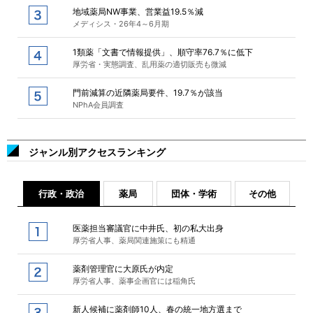
地域薬局NW事業、営業益19.5％減
メディシス・26年4～6月期
1類薬「文書で情報提供」、順守率76.7％に低下
厚労省・実態調査、乱用薬の適切販売も微減
門前減算の近隣薬局要件、19.7％が該当
NPhA会員調査
ジャンル別アクセスランキング
行政・政治
薬局
団体・学術
その他
医薬担当審議官に中井氏、初の私大出身
厚労省人事、薬局関連施策にも精通
薬剤管理官に大原氏が内定
厚労省人事、薬事企画官には稲角氏
新人候補に薬剤師10人、春の統一地方選まで