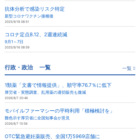
抗体分析で感染リスク特定
新型コロナワクチン接種後
2025/9/18 08:51
コロナ定点8.12、2週連続減
9月1～7日
2025/9/16 08:59
行政・政治
一覧
一覧
1類薬「文書で情報提供」、順守率76.7％に低下
厚労省・実態調査、乱用薬の適切販売も微減
2026/8/7 20:46
モバイルファーマシーの平時利用「積極検討を」
難色示す厚労省に全国知事会が意見
2026/8/7 15:56
OTC緊急避妊薬販売、全国1万5969店舗に