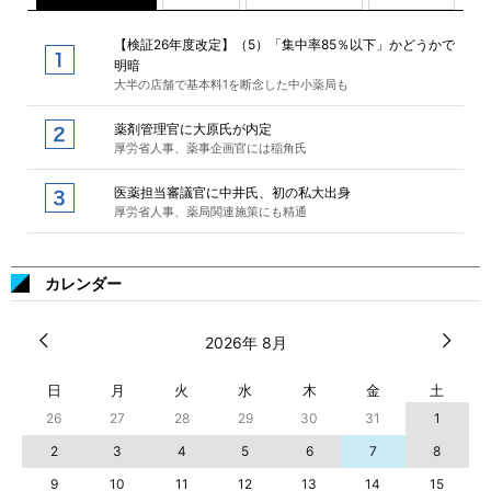
【検証26年度改定】（5）「集中率85％以下」かどうかで
明暗
大半の店舗で基本料1を断念した中小薬局も
薬剤管理官に大原氏が内定
厚労省人事、薬事企画官には稲角氏
医薬担当審議官に中井氏、初の私大出身
厚労省人事、薬局関連施策にも精通
カレンダー
2026年 8月
日
月
火
水
木
金
土
26
27
28
29
30
31
1
2
3
4
5
6
7
8
9
10
11
12
13
14
15