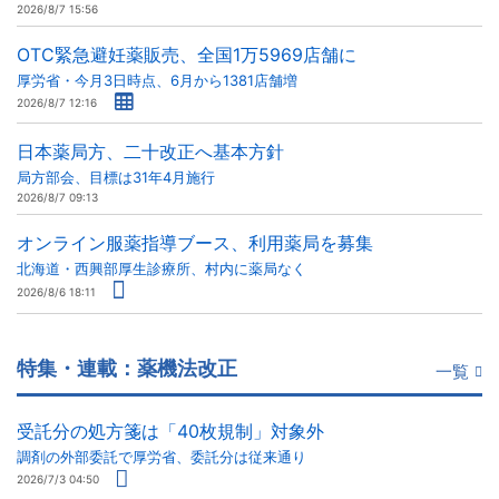
2026/8/7 15:56
OTC緊急避妊薬販売、全国1万5969店舗に
厚労省・今月3日時点、6月から1381店舗増
2026/8/7 12:16
日本薬局方、二十改正へ基本方針
局方部会、目標は31年4月施行
2026/8/7 09:13
オンライン服薬指導ブース、利用薬局を募集
北海道・西興部厚生診療所、村内に薬局なく
2026/8/6 18:11
特集・連載：薬機法改正
一覧
受託分の処方箋は「40枚規制」対象外
調剤の外部委託で厚労省、委託分は従来通り
2026/7/3 04:50