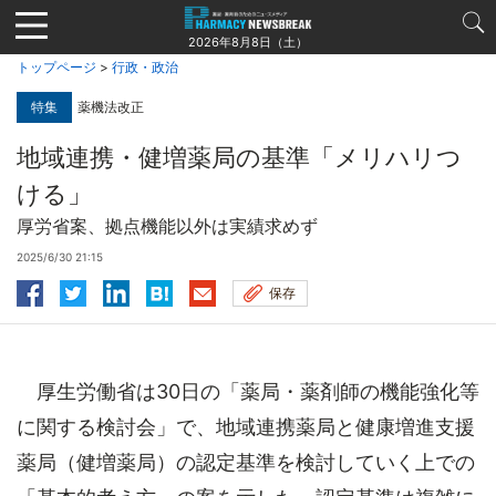
Jump
to
2026年8月8日（土）
navigation
トップページ
>
行政・政治
特集
薬機法改正
地域連携・健増薬局の基準「メリハリつ
ける」
厚労省案、拠点機能以外は実績求めず
2025/6/30 21:15
保存
厚生労働省は30日の「薬局・薬剤師の機能強化等
に関する検討会」で、地域連携薬局と健康増進支援
薬局（健増薬局）の認定基準を検討していく上での