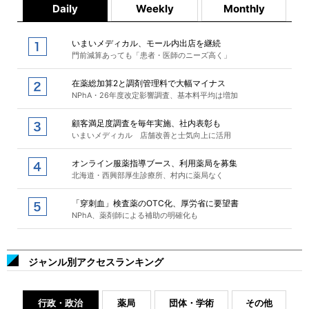
Daily
Weekly
Monthly
いまいメディカル、モール内出店を継続
門前減算あっても「患者・医師のニーズ高く」
在薬総加算2と調剤管理料で大幅マイナス
NPhA・26年度改定影響調査、基本料平均は増加
顧客満足度調査を毎年実施、社内表彰も
いまいメディカル 店舗改善と士気向上に活用
オンライン服薬指導ブース、利用薬局を募集
北海道・西興部厚生診療所、村内に薬局なく
「穿刺血」検査薬のOTC化、厚労省に要望書
NPhA、薬剤師による補助の明確化も
ジャンル別アクセスランキング
行政・政治
薬局
団体・学術
その他