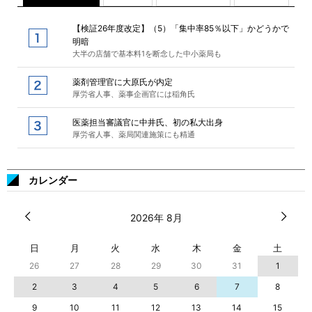
【検証26年度改定】（5）「集中率85％以下」かどうかで
明暗
大半の店舗で基本料1を断念した中小薬局も
薬剤管理官に大原氏が内定
厚労省人事、薬事企画官には稲角氏
医薬担当審議官に中井氏、初の私大出身
厚労省人事、薬局関連施策にも精通
カレンダー
2026年 8月
日
月
火
水
木
金
土
26
27
28
29
30
31
1
2
3
4
5
6
7
8
9
10
11
12
13
14
15