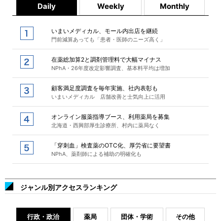
Daily
Weekly
Monthly
いまいメディカル、モール内出店を継続
門前減算あっても「患者・医師のニーズ高く」
在薬総加算2と調剤管理料で大幅マイナス
NPhA・26年度改定影響調査、基本料平均は増加
顧客満足度調査を毎年実施、社内表彰も
いまいメディカル 店舗改善と士気向上に活用
オンライン服薬指導ブース、利用薬局を募集
北海道・西興部厚生診療所、村内に薬局なく
「穿刺血」検査薬のOTC化、厚労省に要望書
NPhA、薬剤師による補助の明確化も
ジャンル別アクセスランキング
行政・政治
薬局
団体・学術
その他