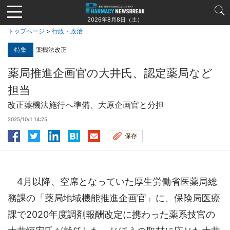
Jump
to
2026年8月8日（土）
navigation
トップページ
>
行政・政治
特集
薬機法改正
薬局推進企画官の大井氏、認定薬局など
担当
改正薬機法施行へ準備、大原企画官と分担
2025/10/1 14:25
保存
4月以降、空席となっていた厚生労働省医薬局総
務課の「薬局地域機能推進企画官」に、保険局医療
課で2020年度調剤報酬改定に携わった薬系技官の