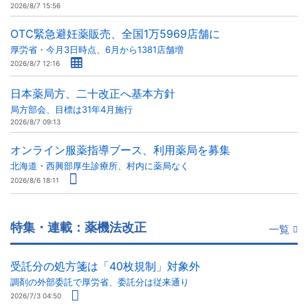
2026/8/7 15:56
OTC緊急避妊薬販売、全国1万5969店舗に
厚労省・今月3日時点、6月から1381店舗増
2026/8/7 12:16
日本薬局方、二十改正へ基本方針
局方部会、目標は31年4月施行
2026/8/7 09:13
オンライン服薬指導ブース、利用薬局を募集
北海道・西興部厚生診療所、村内に薬局なく
2026/8/6 18:11
特集・連載：薬機法改正
一覧
受託分の処方箋は「40枚規制」対象外
調剤の外部委託で厚労省、委託分は従来通り
2026/7/3 04:50