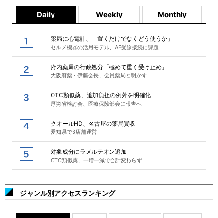
Daily
Weekly
Monthly
薬局に心電計、「置くだけでなくどう使うか」
セルメ機器の活用モデル、AF受診接続に課題
府内薬局の行政処分「極めて重く受け止め」
大阪府薬・伊藤会長、会員薬局と明かす
OTC類似薬、追加負担の例外を明確化
厚労省検討会、医療保険部会に報告へ
クオールHD、名古屋の薬局買収
愛知県で3店舗運営
対象成分にラメルテオン追加
OTC類似薬、一増一減で合計変わらず
ジャンル別アクセスランキング