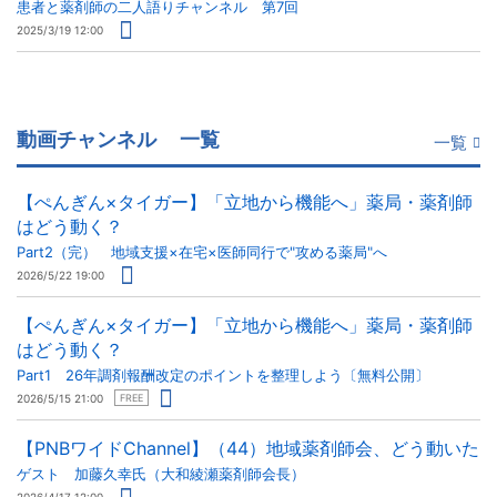
患者と薬剤師の二人語りチャンネル 第7回
2025/3/19 12:00
動画チャンネル
一覧
一覧
【ぺんぎん×タイガー】「立地から機能へ」薬局・薬剤師
はどう動く？
Part2（完） 地域支援×在宅×医師同行で"攻める薬局"へ
2026/5/22 19:00
【ぺんぎん×タイガー】「立地から機能へ」薬局・薬剤師
はどう動く？
Part1 26年調剤報酬改定のポイントを整理しよう〔無料公開〕
2026/5/15 21:00
FREE
【PNBワイドChannel】（44）地域薬剤師会、どう動いた
ゲスト 加藤久幸氏（大和綾瀬薬剤師会長）
2026/4/17 12:00