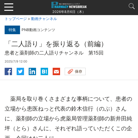
Jump
to
2026年8月6日（木）
navigation
トップページ
>
動画チャンネル
特集
PNB動画コンテンツ
「二人語り」を振り返る（前編）
患者と薬剤師の二人語りチャンネル 第15回
2025/7/9 12:00
保存
薬局を取り巻くさまざまな事柄について、患者の
立場から患医ねっと代表の鈴木信行（のぶ）さん
に、薬剤師の立場から虎薬局管理薬剤師の新井田純
坪（とら）さんに、それぞれ語っていただくこの企