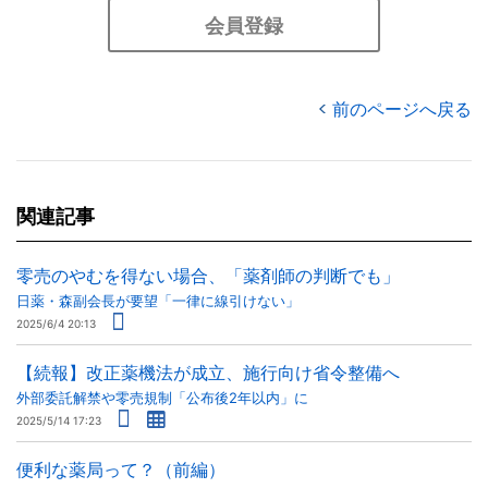
会員登録
前のページへ戻る
関連記事
零売のやむを得ない場合、「薬剤師の判断でも」
日薬・森副会長が要望「一律に線引けない」
2025/6/4 20:13
【続報】改正薬機法が成立、施行向け省令整備へ
外部委託解禁や零売規制「公布後2年以内」に
2025/5/14 17:23
便利な薬局って？（前編）