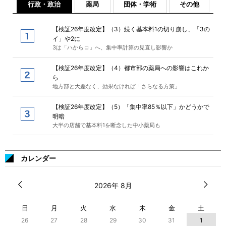
行政・政治
薬局
団体・学術
その他
【検証26年度改定】（3）続く基本料1の切り崩し、「3の
イ」や2に
3は「ハからロ」へ、集中率計算の見直し影響か
【検証26年度改定】（4）都市部の薬局への影響はこれか
ら
地方部と大差なく、効果なければ「さらなる方策」
【検証26年度改定】（5）「集中率85％以下」かどうかで
明暗
大半の店舗で基本料1を断念した中小薬局も
カレンダー
2026年 8月
日
月
火
水
木
金
土
26
27
28
29
30
31
1