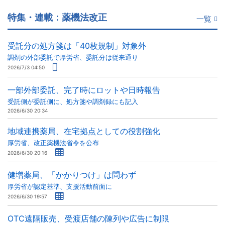
特集・連載：薬機法改正
一覧
受託分の処方箋は「40枚規制」対象外
調剤の外部委託で厚労省、委託分は従来通り
2026/7/3 04:50
一部外部委託、完了時にロットや日時報告
受託側が委託側に、処方箋や調剤録にも記入
2026/6/30 20:34
地域連携薬局、在宅拠点としての役割強化
厚労省、改正薬機法省令を公布
2026/6/30 20:16
健増薬局、「かかりつけ」は問わず
厚労省が認定基準、支援活動前面に
2026/6/30 19:57
OTC遠隔販売、受渡店舗の陳列や広告に制限