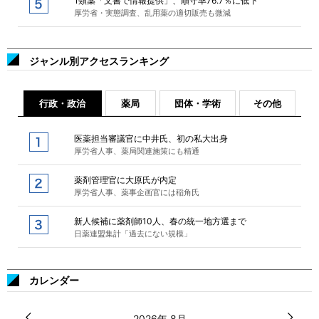
1類薬「文書で情報提供」、順守率76.7％に低下
厚労省・実態調査、乱用薬の適切販売も微減
ジャンル別アクセスランキング
行政・政治
薬局
団体・学術
その他
医薬担当審議官に中井氏、初の私大出身
厚労省人事、薬局関連施策にも精通
薬剤管理官に大原氏が内定
厚労省人事、薬事企画官には稲角氏
新人候補に薬剤師10人、春の統一地方選まで
日薬連盟集計「過去にない規模」
カレンダー
2026年 8月