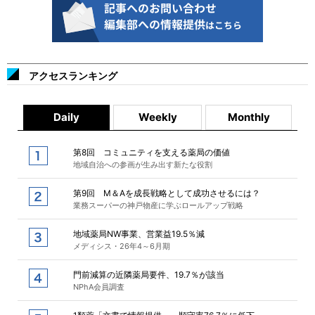
アクセスランキング
Daily
Weekly
Monthly
第8回 コミュニティを支える薬局の価値
地域自治への参画が生み出す新たな役割
第9回 M＆Aを成長戦略として成功させるには？
業務スーパーの神戸物産に学ぶロールアップ戦略
地域薬局NW事業、営業益19.5％減
メディシス・26年4～6月期
門前減算の近隣薬局要件、19.7％が該当
NPhA会員調査