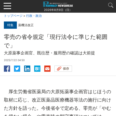
Jump
to
2026年8月9日（日）
navigation
トップページ
>
行政・政治
特集
薬機法改正
零売の省令規定「現行法令に準じた範囲
で」
大原薬事企画官、既往歴・服用歴の確認は大前提
2025/7/22 04:50
保存
厚生労働省医薬局の大原拓薬事企画官はじほうの
取材に応じ、改正医薬品医療機器等法の施行に向け
た方針を語った。今後省令で定める、零売が「やむ