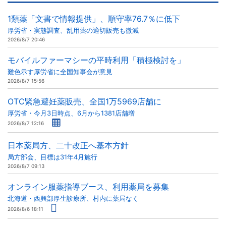
1類薬「文書で情報提供」、順守率76.7％に低下
厚労省・実態調査、乱用薬の適切販売も微減
2026/8/7 20:46
モバイルファーマシーの平時利用「積極検討を」
難色示す厚労省に全国知事会が意見
2026/8/7 15:56
OTC緊急避妊薬販売、全国1万5969店舗に
厚労省・今月3日時点、6月から1381店舗増
2026/8/7 12:16
日本薬局方、二十改正へ基本方針
局方部会、目標は31年4月施行
2026/8/7 09:13
オンライン服薬指導ブース、利用薬局を募集
北海道・西興部厚生診療所、村内に薬局なく
2026/8/6 18:11