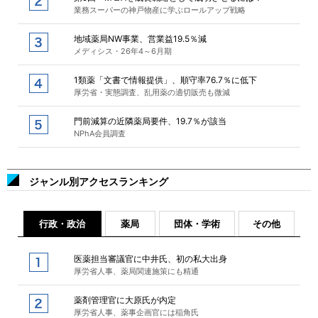
業務スーパーの神戸物産に学ぶロールアップ戦略
地域薬局NW事業、営業益19.5％減
メディシス・26年4～6月期
1類薬「文書で情報提供」、順守率76.7％に低下
厚労省・実態調査、乱用薬の適切販売も微減
門前減算の近隣薬局要件、19.7％が該当
NPhA会員調査
ジャンル別アクセスランキング
行政・政治
薬局
団体・学術
その他
医薬担当審議官に中井氏、初の私大出身
厚労省人事、薬局関連施策にも精通
薬剤管理官に大原氏が内定
厚労省人事、薬事企画官には稲角氏