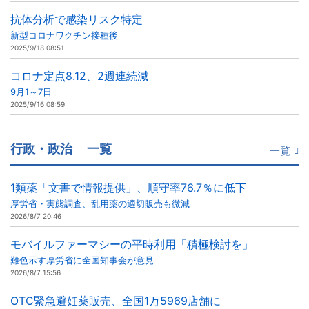
抗体分析で感染リスク特定
新型コロナワクチン接種後
2025/9/18 08:51
コロナ定点8.12、2週連続減
9月1～7日
2025/9/16 08:59
行政・政治
一覧
一覧
1類薬「文書で情報提供」、順守率76.7％に低下
厚労省・実態調査、乱用薬の適切販売も微減
2026/8/7 20:46
モバイルファーマシーの平時利用「積極検討を」
難色示す厚労省に全国知事会が意見
2026/8/7 15:56
OTC緊急避妊薬販売、全国1万5969店舗に