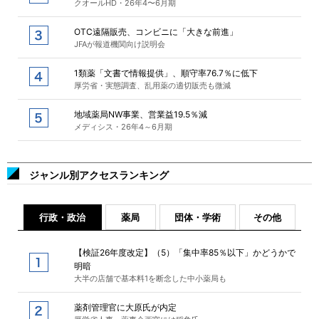
クオールHD・26年4〜6月期
OTC遠隔販売、コンビニに「大きな前進」
JFAが報道機関向け説明会
1類薬「文書で情報提供」、順守率76.7％に低下
厚労省・実態調査、乱用薬の適切販売も微減
地域薬局NW事業、営業益19.5％減
メディシス・26年4～6月期
ジャンル別アクセスランキング
行政・政治
薬局
団体・学術
その他
【検証26年度改定】（5）「集中率85％以下」かどうかで
明暗
大半の店舗で基本料1を断念した中小薬局も
薬剤管理官に大原氏が内定