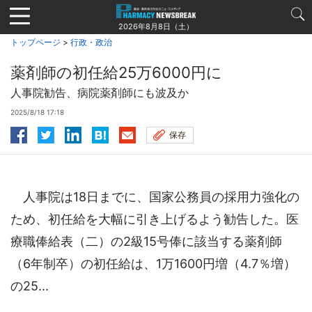
Jump
to
2026年8月8日（土）
navigation
トップページ
>
行政・政治
薬剤師の初任給25万6000円に
人事院勧告、病院薬剤師にも波及か
2025/8/18 17:18
保存
人事院は18日までに、国家公務員の採用力強化の
ため、初任給を大幅に引き上げるよう勧告した。医
療職俸給表（二）の2級15号俸に該当する薬剤師
（6年制卒）の初任給は、1万1600円増（4.7％増）
の25...