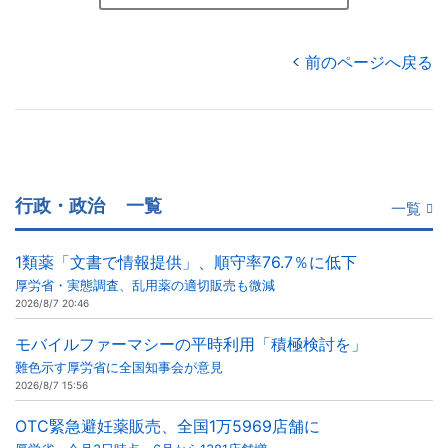
前のページへ戻る
行政・政治
一覧
一覧
1類薬「文書で情報提供」、順守率76.7％に低下
厚労省・実態調査、乱用薬の適切販売も微減
2026/8/7 20:46
モバイルファーマシーの平時利用「積極検討を」
難色示す厚労省に全国知事会が意見
2026/8/7 15:56
OTC緊急避妊薬販売、全国1万5969店舗に