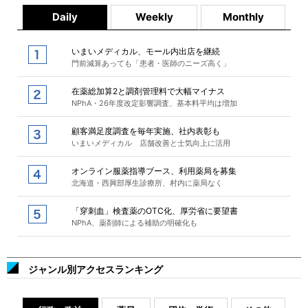
Daily
Weekly
Monthly
いまいメディカル、モール内出店を継続
門前減算あっても「患者・医師のニーズ高く」
在薬総加算2と調剤管理料で大幅マイナス
NPhA・26年度改定影響調査、基本料平均は増加
顧客満足度調査を毎年実施、社内表彰も
いまいメディカル 店舗改善と士気向上に活用
オンライン服薬指導ブース、利用薬局を募集
北海道・西興部厚生診療所、村内に薬局なく
「穿刺血」検査薬のOTC化、厚労省に要望書
NPhA、薬剤師による補助の明確化も
ジャンル別アクセスランキング