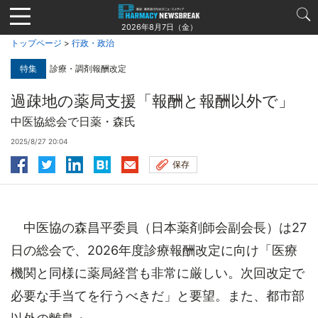
Jump
to
2026年8月7日（金）
navigation
トップページ
>
行政・政治
特集
診療・調剤報酬改定
過疎地の薬局支援「報酬と報酬以外で」
中医協総会で日薬・森氏
2025/8/27 20:04
保存
中医協の森昌平委員（日本薬剤師会副会長）は27
日の総会で、2026年度診療報酬改定に向け「医療
機関と同様に薬局経営も非常に厳しい。次回改定で
必要な手当てを行うべきだ」と要望。また、都市部