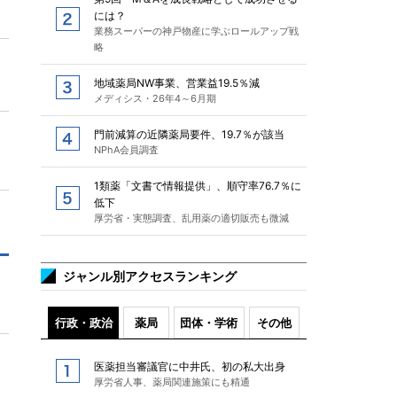
には？
業務スーパーの神戸物産に学ぶロールアップ戦
略
地域薬局NW事業、営業益19.5％減
メディシス・26年4～6月期
門前減算の近隣薬局要件、19.7％が該当
NPhA会員調査
1類薬「文書で情報提供」、順守率76.7％に
低下
厚労省・実態調査、乱用薬の適切販売も微減
ジャンル別アクセスランキング
行政・政治
薬局
団体・学術
その他
医薬担当審議官に中井氏、初の私大出身
厚労省人事、薬局関連施策にも精通