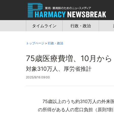
Jump
to
navigation
タイムライン
行政・政治
トップページ
>
行政・政治
75歳医療費増、10月から
対象310万人、厚労省推計
2025/9/16 09:00
75歳以上のうち約310万人の外来医
の所得がある人の窓口負担（原則1割