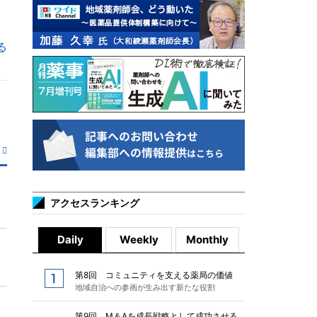
る
アクセスランキング
Daily
Weekly
Monthly
第8回 コミュニティを支える薬局の価値
地域自治への参画が生み出す新たな役割
第9回 M＆Aを成長戦略として成功させる