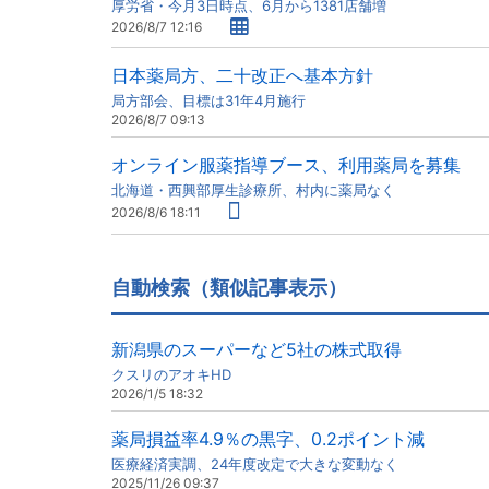
厚労省・今月3日時点、6月から1381店舗増
2026/8/7 12:16
日本薬局方、二十改正へ基本方針
局方部会、目標は31年4月施行
2026/8/7 09:13
オンライン服薬指導ブース、利用薬局を募集
北海道・西興部厚生診療所、村内に薬局なく
2026/8/6 18:11
自動検索（類似記事表示）
新潟県のスーパーなど5社の株式取得
クスリのアオキHD
2026/1/5 18:32
薬局損益率4.9％の黒字、0.2ポイント減
医療経済実調、24年度改定で大きな変動なく
2025/11/26 09:37