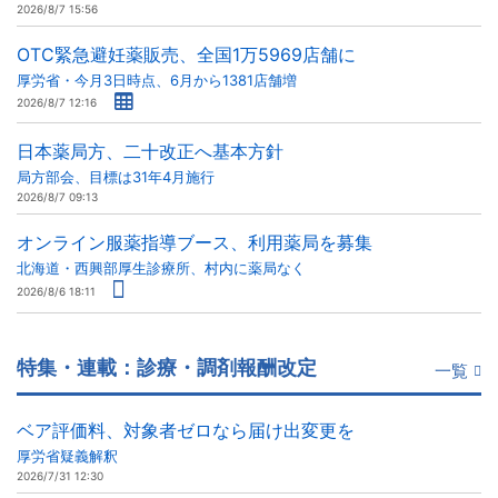
2026/8/7 15:56
OTC緊急避妊薬販売、全国1万5969店舗に
厚労省・今月3日時点、6月から1381店舗増
2026/8/7 12:16
日本薬局方、二十改正へ基本方針
局方部会、目標は31年4月施行
2026/8/7 09:13
オンライン服薬指導ブース、利用薬局を募集
北海道・西興部厚生診療所、村内に薬局なく
2026/8/6 18:11
特集・連載：診療・調剤報酬改定
一覧
ベア評価料、対象者ゼロなら届け出変更を
厚労省疑義解釈
2026/7/31 12:30