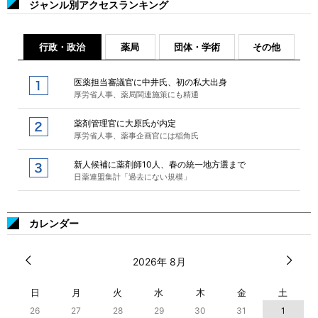
ジャンル別アクセスランキング
行政・政治
薬局
団体・学術
その他
医薬担当審議官に中井氏、初の私大出身
厚労省人事、薬局関連施策にも精通
薬剤管理官に大原氏が内定
厚労省人事、薬事企画官には稲角氏
新人候補に薬剤師10人、春の統一地方選まで
日薬連盟集計「過去にない規模」
カレンダー
2026年 8月
日
月
火
水
木
金
土
26
27
28
29
30
31
1