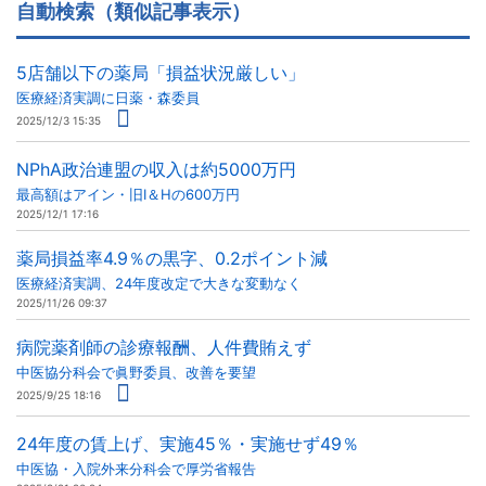
自動検索（類似記事表示）
5店舗以下の薬局「損益状況厳しい」
医療経済実調に日薬・森委員
2025/12/3 15:35
NPhA政治連盟の収入は約5000万円
最高額はアイン・旧I＆Hの600万円
2025/12/1 17:16
薬局損益率4.9％の黒字、0.2ポイント減
医療経済実調、24年度改定で大きな変動なく
2025/11/26 09:37
病院薬剤師の診療報酬、人件費賄えず
中医協分科会で眞野委員、改善を要望
2025/9/25 18:16
24年度の賃上げ、実施45％・実施せず49％
中医協・入院外来分科会で厚労省報告