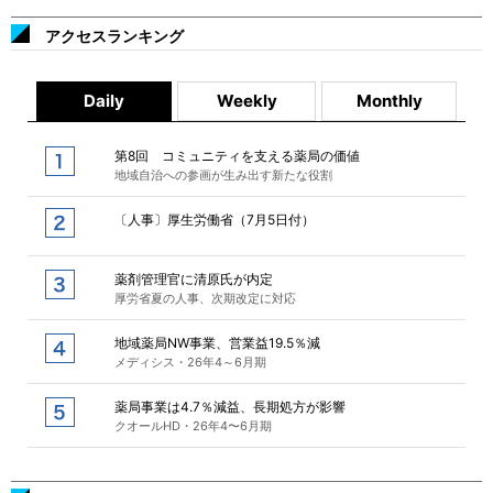
アクセスランキング
Daily
Weekly
Monthly
第8回 コミュニティを支える薬局の価値
地域自治への参画が生み出す新たな役割
〔人事〕厚生労働省（7月5日付）
薬剤管理官に清原氏が内定
厚労省夏の人事、次期改定に対応
地域薬局NW事業、営業益19.5％減
メディシス・26年4～6月期
薬局事業は4.7％減益、長期処方が影響
クオールHD・26年4〜6月期