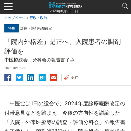
Jump
to
2026年8月9日（日）
navigation
トップページ
>
行政・政治
特集
診療・調剤報酬改定
「院内外格差」是正へ、入院患者の調剤
評価を
中医協総会、分科会の報告書了承
2025/10/1 18:01
保存
中医協は1日の総会で、2024年度診療報酬改定の
付帯意見などを踏まえ、今後の方向性を議論した
「入院・外来医療等の調査・評価分科会」の報告書