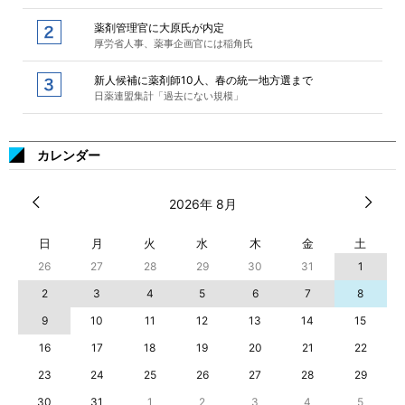
薬剤管理官に大原氏が内定
厚労省人事、薬事企画官には稲角氏
新人候補に薬剤師10人、春の統一地方選まで
日薬連盟集計「過去にない規模」
カレンダー
2026年 8月
日
月
火
水
木
金
土
26
27
28
29
30
31
1
2
3
4
5
6
7
8
9
10
11
12
13
14
15
16
17
18
19
20
21
22
23
24
25
26
27
28
29
30
31
1
2
3
4
5