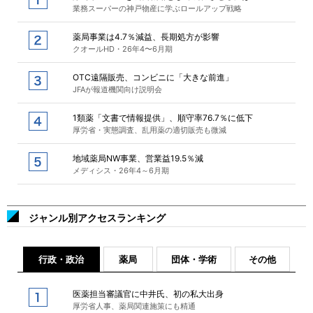
業務スーパーの神戸物産に学ぶロールアップ戦略
薬局事業は4.7％減益、長期処方が影響
クオールHD・26年4〜6月期
OTC遠隔販売、コンビニに「大きな前進」
JFAが報道機関向け説明会
1類薬「文書で情報提供」、順守率76.7％に低下
厚労省・実態調査、乱用薬の適切販売も微減
地域薬局NW事業、営業益19.5％減
メディシス・26年4～6月期
ジャンル別アクセスランキング
行政・政治
薬局
団体・学術
その他
医薬担当審議官に中井氏、初の私大出身
厚労省人事、薬局関連施策にも精通