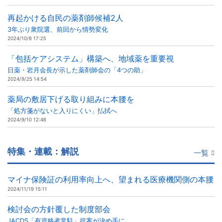
再起かける自民の薬剤師候補2人
3年ぶり衆院選、前回から情勢変化
2024/10/8 17:25
「包括ケアシステム」構築へ、地域薬を重要視
日薬・岩月会長が示した薬剤師会の「4つの助」
2024/9/25 14:54
薬局の敷居下げる取り組みに本腰を
「処方箋がないと入りにくい」払拭へ
2024/9/10 12:48
特集・連載：解説
一覧
マイナ保険証の利用率向上へ、望まれる医療機関側の本腰
2024/11/19 15:11
検討会の方針覆した制度部会
JACDS「有資格者常駐」提案が決め手に