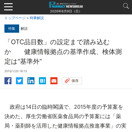
Jump
to
2026年8月9日（日）
navigation
トップページ
>
時事解説
特集
解説
「OTC品目数」の設定まで踏み込む
か 健康情報拠点の基準作成、検体測
定は“基準外”
2015/1/20 16:13
保存
政府は14日の臨時閣議で、2015年度の予算案を
決めた。厚生労働省医薬食品局の予算案には「薬
局・薬剤師を活用した健康情報拠点推進事業」の実