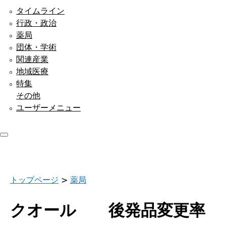
タイムライン
行政・政治
薬局
団体・学術
関連産業
地域医療
特集
その他
ユーザーメニュー
トップページ
>
薬局
クオール 後発品変更率