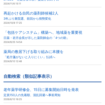
2024/11/6 15:11
再起かける自民の薬剤師候補2人
3年ぶり衆院選、前回から情勢変化
2024/10/8 17:25
「包括ケアシステム」構築へ、地域薬を重要視
日薬・岩月会長が示した薬剤師会の「4つの助」
2024/9/25 14:54
薬局の敷居下げる取り組みに本腰を
「処方箋がないと入りにくい」払拭へ
2024/9/10 12:48
自動検索（類似記事表示）
老年薬学研修会、15日に募集開始日時を発表
定員150人の先着順、混乱回避へ事前周知
2026/6/10 16:25