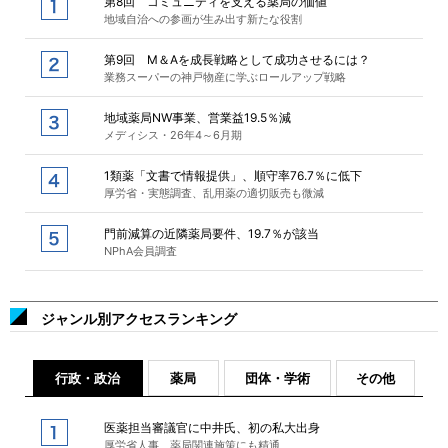
第8回 コミュニティを支える薬局の価値
地域自治への参画が生み出す新たな役割
第9回 M＆Aを成長戦略として成功させるには？
業務スーパーの神戸物産に学ぶロールアップ戦略
地域薬局NW事業、営業益19.5％減
メディシス・26年4～6月期
1類薬「文書で情報提供」、順守率76.7％に低下
厚労省・実態調査、乱用薬の適切販売も微減
門前減算の近隣薬局要件、19.7％が該当
NPhA会員調査
ジャンル別アクセスランキング
行政・政治
薬局
団体・学術
その他
医薬担当審議官に中井氏、初の私大出身
厚労省人事、薬局関連施策にも精通