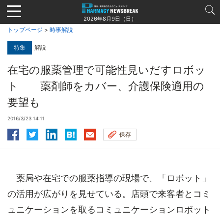
Jump
to
2026年8月9日（日）
navigation
トップページ
>
時事解説
特集
解説
在宅の服薬管理で可能性見いだすロボッ
ト 薬剤師をカバー、介護保険適用の
要望も
2016/3/23 14:11
保存
薬局や在宅での服薬指導の現場で、「ロボット」
の活用が広がりを見せている。店頭で来客者とコミ
ュニケーションを取るコミュニケーションロボット