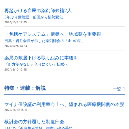
再起かける自民の薬剤師候補2人
3年ぶり衆院選、前回から情勢変化
2024/10/8 17:25
「包括ケアシステム」構築へ、地域薬を重要視
日薬・岩月会長が示した薬剤師会の「4つの助」
2024/9/25 14:54
薬局の敷居下げる取り組みに本腰を
「処方箋がないと入りにくい」払拭へ
2024/9/10 12:48
特集・連載：解説
一覧
マイナ保険証の利用率向上へ、望まれる医療機関側の本腰
2024/11/19 15:11
検討会の方針覆した制度部会
JACDS「有資格者常駐」提案が決め手に