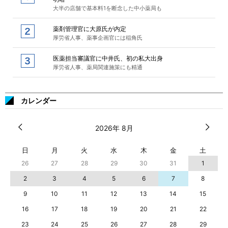
大半の店舗で基本料1を断念した中小薬局も
薬剤管理官に大原氏が内定
厚労省人事、薬事企画官には稲角氏
医薬担当審議官に中井氏、初の私大出身
厚労省人事、薬局関連施策にも精通
カレンダー
2026年 8月
日
月
火
水
木
金
土
26
27
28
29
30
31
1
2
3
4
5
6
7
8
9
10
11
12
13
14
15
16
17
18
19
20
21
22
23
24
25
26
27
28
29