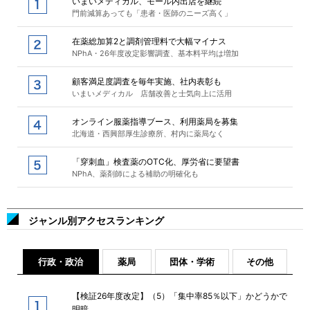
いまいメディカル、モール内出店を継続
門前減算あっても「患者・医師のニーズ高く」
在薬総加算2と調剤管理料で大幅マイナス
NPhA・26年度改定影響調査、基本料平均は増加
顧客満足度調査を毎年実施、社内表彰も
いまいメディカル 店舗改善と士気向上に活用
オンライン服薬指導ブース、利用薬局を募集
北海道・西興部厚生診療所、村内に薬局なく
「穿刺血」検査薬のOTC化、厚労省に要望書
NPhA、薬剤師による補助の明確化も
ジャンル別アクセスランキング
行政・政治
薬局
団体・学術
その他
【検証26年度改定】（5）「集中率85％以下」かどうかで
明暗