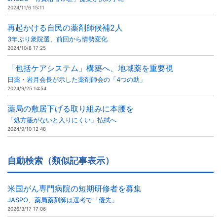
2024/11/6 15:11
再起かける自民の薬剤師候補2人
3年ぶり衆院選、前回から情勢変化
2024/10/8 17:25
「包括ケアシステム」構築へ、地域薬を重要視
日薬・岩月会長が示した薬剤師会の「4つの助」
2024/9/25 14:54
薬局の敷居下げる取り組みに本腰を
「処方箋がないと入りにくい」払拭へ
2024/9/10 12:48
自動検索（類似記事表示）
米国がん専門病院の短期研修者を募集
JASPO、薬局薬剤師は選考で「優先」
2026/3/17 17:06