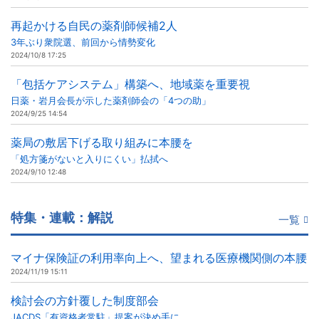
再起かける自民の薬剤師候補2人
3年ぶり衆院選、前回から情勢変化
2024/10/8 17:25
「包括ケアシステム」構築へ、地域薬を重要視
日薬・岩月会長が示した薬剤師会の「4つの助」
2024/9/25 14:54
薬局の敷居下げる取り組みに本腰を
「処方箋がないと入りにくい」払拭へ
2024/9/10 12:48
特集・連載：解説
一覧
マイナ保険証の利用率向上へ、望まれる医療機関側の本腰
2024/11/19 15:11
検討会の方針覆した制度部会
JACDS「有資格者常駐」提案が決め手に