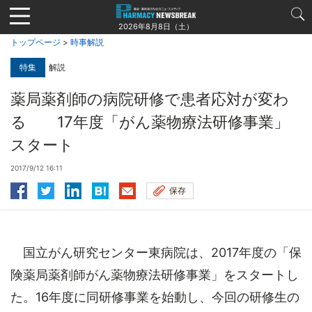
Jump
to
2026年8月8日（土）
navigation
トップページ
>
時事解説
特集
解説
薬局薬剤師の病院研修で患者応対が変わ
る 17年度「がん薬物療法研修事業」
スタート
2017/9/12 16:11
保存
国立がん研究センター東病院は、2017年度の「保
険薬局薬剤師がん薬物療法研修事業」をスタートし
た。16年度に同研修事業を始動し、今回の研修生の