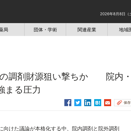
2026年8月8日（
薬局
団体・学術
関連産業
地域
3」の調剤財源狙い撃ちか 院内
強まる圧力
保存
定に向けた議論が本格化する中、院内調剤と院外調剤