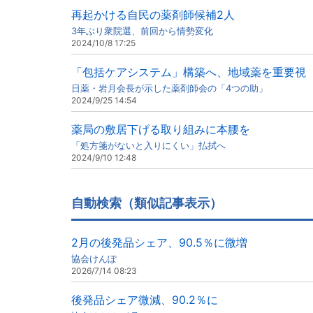
再起かける自民の薬剤師候補2人
3年ぶり衆院選、前回から情勢変化
2024/10/8 17:25
「包括ケアシステム」構築へ、地域薬を重要視
日薬・岩月会長が示した薬剤師会の「4つの助」
2024/9/25 14:54
薬局の敷居下げる取り組みに本腰を
「処方箋がないと入りにくい」払拭へ
2024/9/10 12:48
自動検索（類似記事表示）
2月の後発品シェア、90.5％に微増
協会けんぽ
2026/7/14 08:23
後発品シェア微減、90.2％に