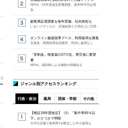
NPhA・26年度改定影響調査、基本料平均は増
加
顧客満足度調査を毎年実施、社内表彰も
いまいメディカル 店舗改善と士気向上に活用
オンライン服薬指導ブース、利用薬局を募集
北海道・西興部厚生診療所、村内に薬局なく
「穿刺血」検査薬のOTC化、厚労省に要望
書
NPhA、薬剤師による補助の明確化も
ジャンル別アクセスランキング
行政・政治
薬局
団体・学術
その他
【検証26年度改定】（5）「集中率85％以
下」かどうかで明暗
大半の店舗で基本料1を断念した中小薬局も