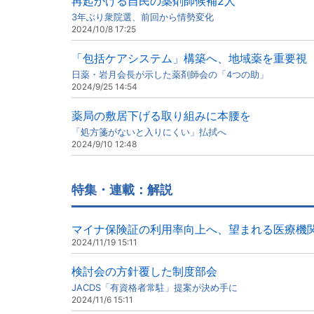
再起かける自民の薬剤師候補2人
3年ぶり衆院選、前回から情勢変化
2024/10/8 17:25
「包括ケアシステム」構築へ、地域薬を重要視
日薬・岩月会長が示した薬剤師会の「4つの助」
2024/9/25 14:54
薬局の敷居下げる取り組みに本腰を
「処方箋がないと入りにくい」払拭へ
2024/9/10 12:48
特集・連載：解説
マイナ保険証の利用率向上へ、望まれる医療機
2024/11/19 15:11
検討会の方針覆した制度部会
JACDS「有資格者常駐」提案が決め手に
2024/11/6 15:11