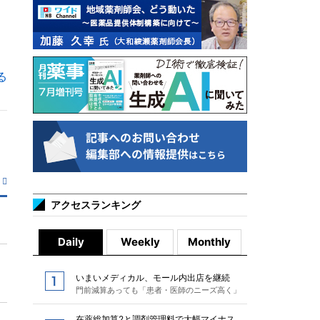
る
アクセスランキング
Daily
Weekly
Monthly
いまいメディカル、モール内出店を継続
門前減算あっても「患者・医師のニーズ高く」
在薬総加算2と調剤管理料で大幅マイナス