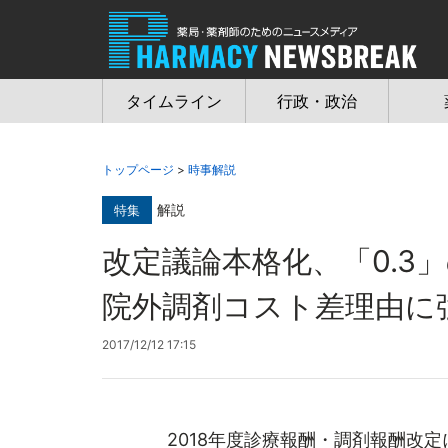
Jump
to
navigation
タイムライン
行政・政治
トップページ
>
時事解説
解説
特集
改定議論本格化、「0.
院外調剤コスト差理由に
2017/12/12 17:15
2018年度診療報酬・調剤報酬改